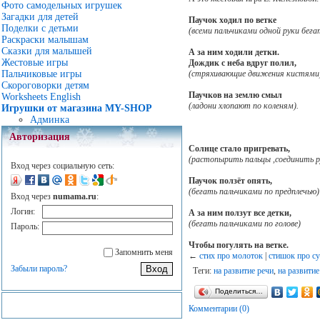
Фото самодельных игрушек
Загадки для детей
Паучок ходил по ветке
Поделки с детьми
(всеми пальчиками одной руки бегат
Раскраски малышам
Сказки для малышей
А за ним ходили детки.
Жестовые игры
Дождик с неба вдруг полил,
(стряхивающие движения кистями
Пальчиковые игры
Скороговорки детям
Паучков на землю смыл
Worksheets English
(ладони хлопают по коленям).
Игрушки от магазина MY-SHOP
Админка
Авторизация
Солнце стало пригревать,
(растопырить пальцы ,соединить р
Вход через социальную сеть:
Паучок ползёт опять,
(бегать пальчиками по предплечью)
Вход через
numama.ru
:
Логин:
А за ним ползут все детки,
(бегать пальчиками по голове)
Пароль:
Чтобы погулять на ветке.
Запомнить меня
←
стих про молоток
|
стишок про с
Забыли пароль?
Теги:
на развитие речи
,
на развити
Поделиться…
Комментарии (0)