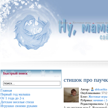
Главная
→
Жестовые игры
→
стишок пр
Быстрый поиск
стишок про паучк
Автор:
aleksashka
Главная
Опубликовано:
5712 
Первый год малыша
Блог:
Жестовые игры
От 1 года до 2-х
Рубрика:
начиная с 2-
Детские веселые стихи
Редактировалось:
3 р
Игрушки своими руками
А это жестовая игра Е. Железновой: