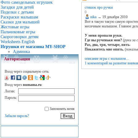
Фото самодельных игрушек
Загадки для детей
стишок про ручки
0
Поделки с детьми
nika
→
19 декабря 2010
Раскраски малышам
Вот в такую такую самую простен
Сказки для малышей
месячным малышом. Главное делат
Жестовые игры
Пальчиковые игры
У меня пропали руки.
Скороговорки детям
Где вы рученьки мои?
(
руки за 
Worksheets English
Раз, два, три, четыре, пять-
Игрушки от магазина MY-SHOP
Покажитесь мне опять.
(
показы
Админка
описание игры с малышом...
Авторизация
1 комментарий
на развитие внима
Вход через социальную сеть:
Вход через
numama.ru
:
Логин:
Пароль:
Запомнить меня
Забыли пароль?