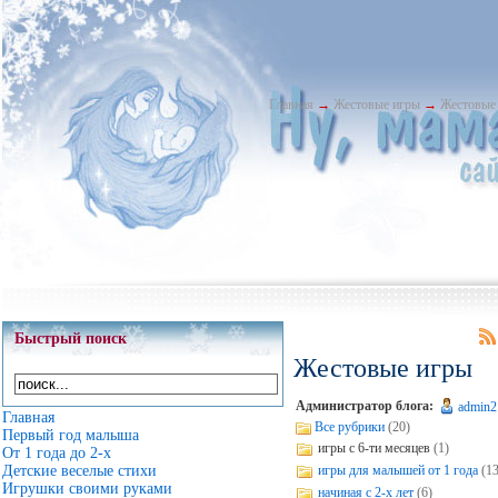
Главная
→
Жестовые игры
→
Жестовые
Быстрый поиск
Жестовые игры
Администратор блога:
admin2
Главная
Все рубрики
(20)
Первый год малыша
игры с 6-ти месяцев
(1)
От 1 года до 2-х
игры для малышей от 1 года
(13
Детские веселые стихи
Игрушки своими руками
начиная с 2-х лет
(6)