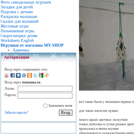
Фото самодельных игрушек
Загадки для детей
Поделки с детьми
Раскраски малышам
Сказки для малышей
Жестовые игры
Пальчиковые игры
Скороговорки детям
Worksheets English
Игрушки от магазина MY-SHOP
Админка
Авторизация
Вход через социальную сеть:
Вход через
numama.ru
:
Логин:
Пароль:
вот такие были у малышки первые 
Запомнить меня
для таких висюлек нужно:
Забыли пароль?
много ярких цветных лоскутков
тонки ленточки и сутаж разных цвет
проволока и нитки мулине
обматываются разноцветными нитка