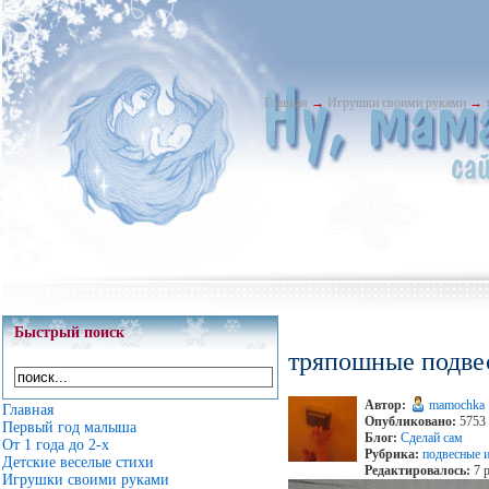
Главная
→
Игрушки своими руками
→
Быстрый поиск
тряпошные подве
Автор:
mamochka
Главная
Опубликовано:
5753 
Первый год малыша
Блог:
Сделай сам
От 1 года до 2-х
Рубрика:
подвесные 
Детские веселые стихи
Редактировалось:
7 р
Игрушки своими руками