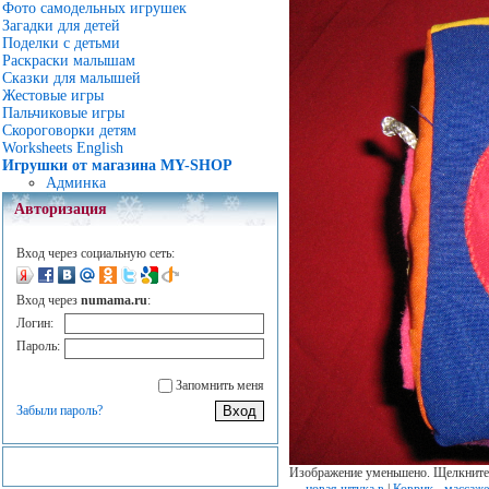
Фото самодельных игрушек
Загадки для детей
Поделки с детьми
Раскраски малышам
Сказки для малышей
Жестовые игры
Пальчиковые игры
Скороговорки детям
Worksheets English
Игрушки от магазина MY-SHOP
Админка
Авторизация
Вход через социальную сеть:
Вход через
numama.ru
:
Логин:
Пароль:
Запомнить меня
Забыли пароль?
Изображение уменьшено. Щелкните,
←
новая штука в
|
Коврик - массаж