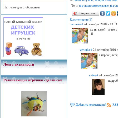
Теги:
игрушки самодельные
,
игру
Нет тегов для отображения
Поделиться…
Комментарии (3)
verunka
#
24 сентября 2010 в 13:33
ух ты какой!! а что 
-))
verunka
#
24 сентября 2010 в
а пардон, теп
Лента активности
svika
#
24 сентября 2
Развивающие игрушки сделай сам
подроб
Добавить комментарий
RSS