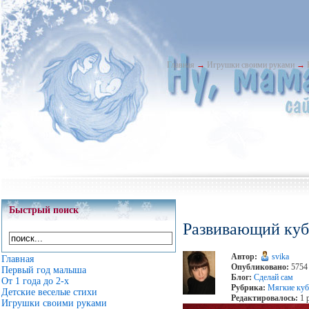
Главная
→
Игрушки своими руками
→
Быстрый поиск
Развивающий ку
Автор:
svika
Главная
Опубликовано:
5754 
Первый год малыша
Блог:
Сделай сам
От 1 года до 2-х
Рубрика:
Мягкие куб
Детские веселые стихи
Редактировалось:
1 
Игрушки своими руками