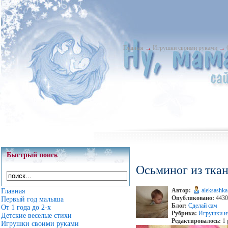
Главная
→
Игрушки своими руками
→
Быстрый поиск
Осьминог из тка
Автор:
aleksashka
Главная
Опубликовано:
4430
Первый год малыша
Блог:
Сделай сам
От 1 года до 2-х
Рубрика:
Игрушки из
Детские веселые стихи
Редактировалось:
1 
Игрушки своими руками