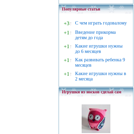
Популярные статьи
+3
↑
С чем играть годовалому
+1
↑
Введение прикорма
детям до года
+1
↑
Какие игрушки нужны
до 6 месяцев
+1
↑
Как развивать ребенка 9
месяцев
+1
↑
Какие игрушки нужны в
2 месяца
Игрушки из носков сделай сам