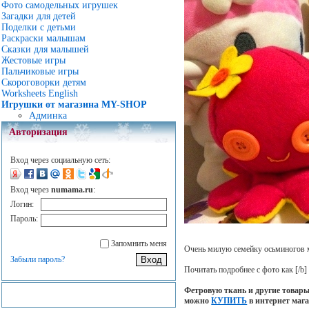
Фото самодельных игрушек
Загадки для детей
Поделки с детьми
Раскраски малышам
Сказки для малышей
Жестовые игры
Пальчиковые игры
Скороговорки детям
Worksheets English
Игрушки от магазина MY-SHOP
Админка
Авторизация
Вход через социальную сеть:
Вход через
numama.ru
:
Логин:
Пароль:
Запомнить меня
Очень милую семейку осьминогов м
Забыли пароль?
Почитать подробнее с фото как
[/b]
Фетровую ткань и другие товары
можно
КУПИТЬ
в интернет маг