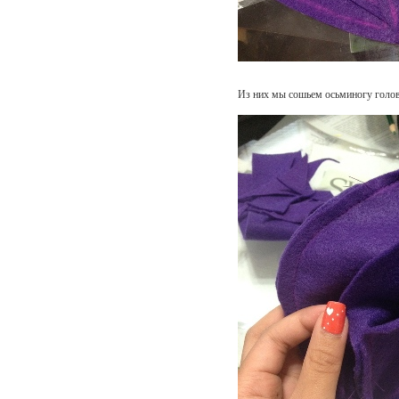
Из них мы сошьем осьминогу голов