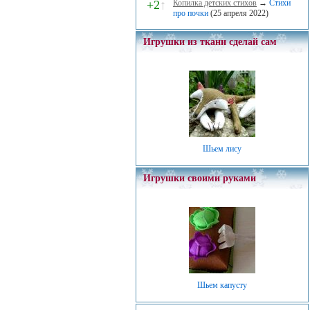
+2
↑
Копилка детских стихов
→
Стихи
про почки
(25 апреля 2022)
Игрушки из ткани сделай сам
Шьем лису
Игрушки своими руками
Шьем капусту