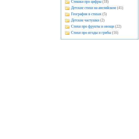
Стишки про цифры
(18)
Детские стихи на английском
(41)
География в стихах
(5)
Детские частушки
(2)
Стихи про фрукты и овощи
(22)
Стихи про ягоды и грибы
(16)