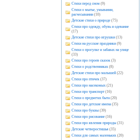
Стихи перед сном
(9)
Стихи о мытье, умывании,
расчесывании
(10)
Детские стихи о природе
(75)
Стихи про одежду, обувь и одевание
(17)
Детские стихи про игрушки
(13)
Стихи на русские праздники
(9)
Стихи о прогулке и забавах на улице
(33)
Стихи про героев сказок
(3)
Стихи о родственниках
(8)
Детские стихи про малышей
(22)
Стихи про птичек
(37)
Стихи про насекомых
(21)
Стихи про транспорт
(16)
Стихи о предметах быта
(20)
Стихи про детские имена
(35)
Стихи про буквы
(39)
Стихи про рисование
(16)
Стихи про явления природы
(31)
Детские четверостишья
(35)
Стихи для самых маленьких
(20)