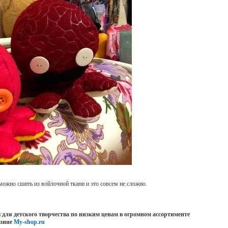
ожно сшить из войлочной ткани и это совсем не сложно.
 для детского творчества по низким ценам в огромном ассортименте
азине
My-shop.ru