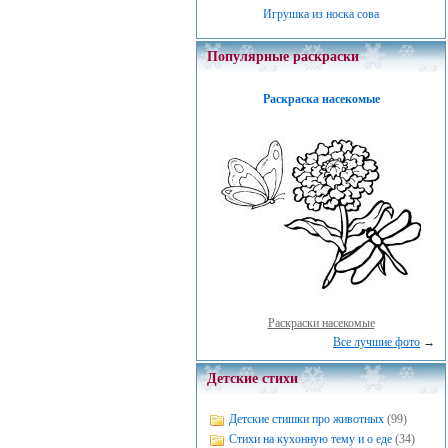
Игрушка из носка сова
Популярные раскраски
Раскраска насекомые
Раскраски насекомые
Все лучшие фото
→
Детские стихи
Детские стишки про животных
(99)
Стихи на кухонную тему и о еде
(34)