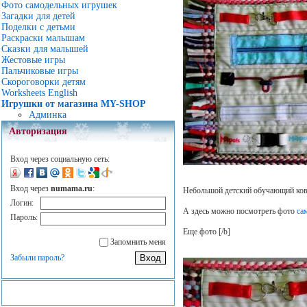
Фото самодельных игрушек
Загадки для детей
Поделки с детьми
Раскраски малышам
Сказки для малышей
Жестовые игры
Пальчиковые игры
Скороговорки детям
Worksheets English
Игрушки от магазина MY-SHOP
Админка
Авторизация
Вход через социальную сеть:
Вход через
numama.ru
:
Небольшой детский обучающий коври
Логин:
А здесь можно посмотреть фото
са
Пароль:
Еще фото
[/b]
Запомнить меня
Забыли пароль?