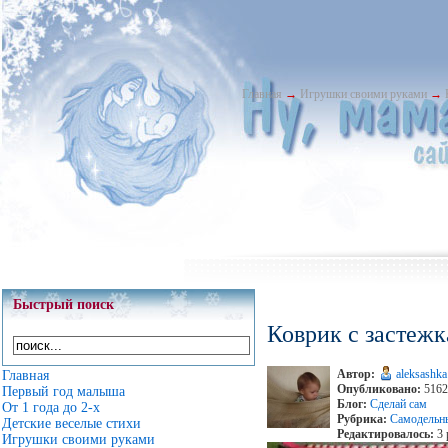
Главная
→
Игрушки своими руками
→
Быстрый поиск
Коврик с застеж
Автор:
aleksashka
Главная
Опубликовано:
5162
Первый год малыша
Блог:
Сделай сам
От 1 года до 2-х
Рубрика:
Самодельн
Детские веселые стихи
Редактировалось:
3 
Игрушки своими руками