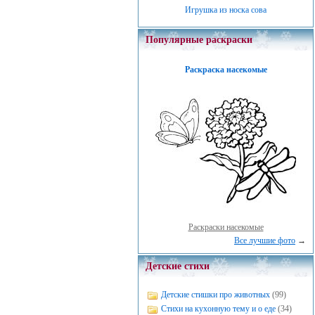
Игрушка из носка сова
Популярные раскраски
Раскраска насекомые
Раскраски насекомые
Все лучшие фото
→
Детские стихи
Детские стишки про животных
(99)
Стихи на кухонную тему и о еде
(34)