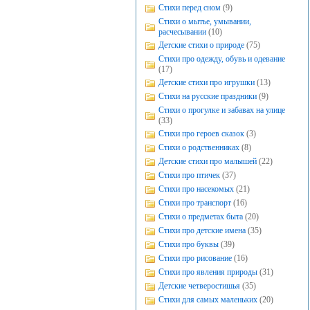
Стихи перед сном
(9)
Стихи о мытье, умывании,
расчесывании
(10)
Детские стихи о природе
(75)
Стихи про одежду, обувь и одевание
(17)
Детские стихи про игрушки
(13)
Стихи на русские праздники
(9)
Стихи о прогулке и забавах на улице
(33)
Стихи про героев сказок
(3)
Стихи о родственниках
(8)
Детские стихи про малышей
(22)
Стихи про птичек
(37)
Стихи про насекомых
(21)
Стихи про транспорт
(16)
Стихи о предметах быта
(20)
Стихи про детские имена
(35)
Стихи про буквы
(39)
Стихи про рисование
(16)
Стихи про явления природы
(31)
Детские четверостишья
(35)
Стихи для самых маленьких
(20)