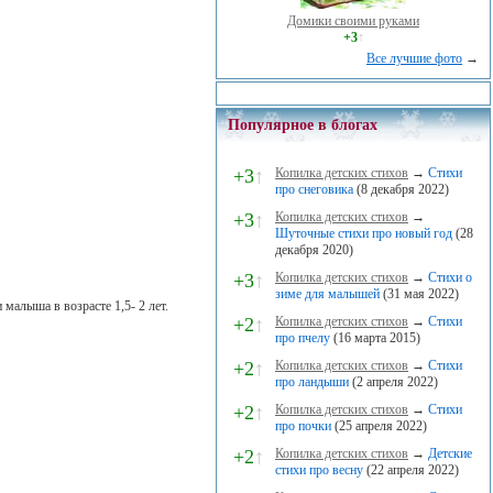
Домики своими руками
+3
↑
Все лучшие фото
→
Популярное в блогах
+3
↑
Копилка детских стихов
→
Стихи
про снеговика
(8 декабря 2022)
+3
↑
Копилка детских стихов
→
Шуточные стихи про новый год
(28
декабря 2020)
+3
↑
Копилка детских стихов
→
Стихи о
зиме для малышей
(31 мая 2022)
малыша в возрасте 1,5- 2 лет.
+2
↑
Копилка детских стихов
→
Стихи
про пчелу
(16 марта 2015)
+2
↑
Копилка детских стихов
→
Стихи
про ландыши
(2 апреля 2022)
+2
↑
Копилка детских стихов
→
Стихи
про почки
(25 апреля 2022)
+2
↑
Копилка детских стихов
→
Детские
стихи про весну
(22 апреля 2022)