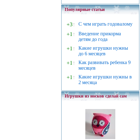
Популярные статьи
+3
↑
С чем играть годовалому
+1
↑
Введение прикорма
детям до года
+1
↑
Какие игрушки нужны
до 6 месяцев
+1
↑
Как развивать ребенка 9
месяцев
+1
↑
Какие игрушки нужны в
2 месяца
Игрушки из носков сделай сам