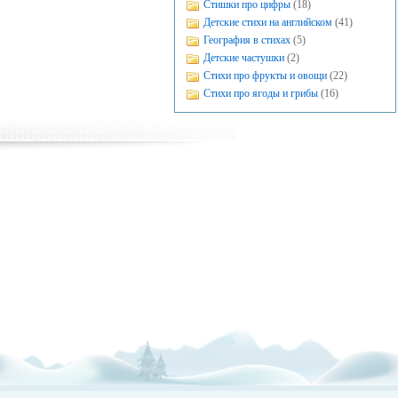
Стишки про цифры
(18)
Детские стихи на английском
(41)
География в стихах
(5)
Детские частушки
(2)
Стихи про фрукты и овощи
(22)
Стихи про ягоды и грибы
(16)