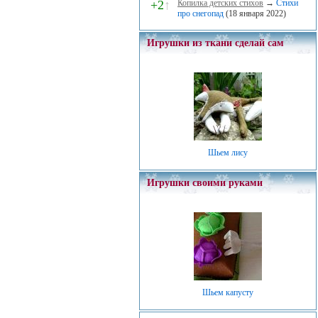
+2
↑
Копилка детских стихов
→
Стихи
про снегопад
(18 января 2022)
Игрушки из ткани сделай сам
Шьем лису
Игрушки своими руками
Шьем капусту