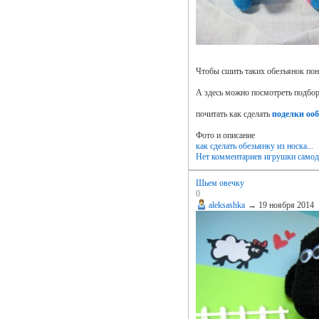
Чтобы сшить таких обезъянок пон
А здесь можно посмотреть подбо
почитать как сделать
поделки оо
Фото и описание
как сделать обезьянку из носка...
Нет комментариев
игрушки самод
Шьем овечку
0
aleksashka
→
19 ноября 2014