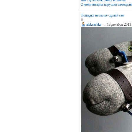
Как сделать игрушку из носка...
2 комментария
игрушки самодель
Лошадка на палке сделай сам
0
aleksashka
→
13 декабря 2013