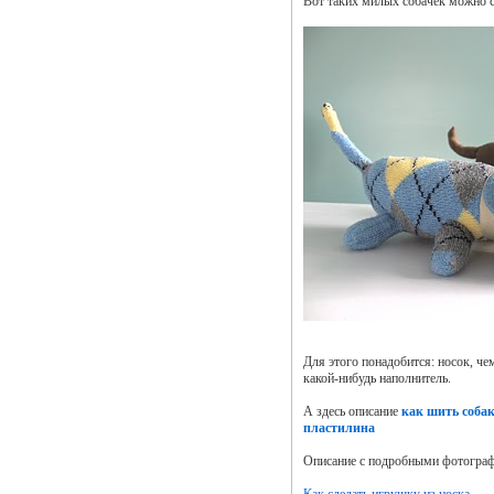
Вот таких милых собачек можно с
Для этого понадобится: носок, че
какой-нибудь наполнитель.
А здесь описание
как шить собак
пластилина
Описание с подробными фотогра