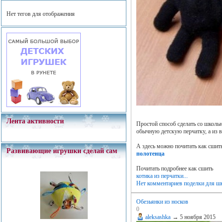
Нет тегов для отображения
Лента активности
Простой способ сделать со школь
обычную детскую перчатку, а из в
А здесь можно почитать как сшит
Развивающие игрушки сделай сам
полотенца
Почитать подробнее как сшить
котика из перчатки...
Нет комментариев
поделки для ш
Обезьянки из носков
0
aleksashka
→
5 ноября 2015