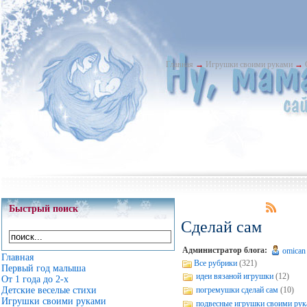
Главная
→
Игрушки своими руками
→
Быстрый поиск
Сделай сам
Администратор блога:
omican
Главная
Все рубрики
(321)
Первый год малыша
идеи вязаной игрушки
(12)
От 1 года до 2-х
Детские веселые стихи
погремушки сделай сам
(10)
Игрушки своими руками
подвесные игрушки своими ру