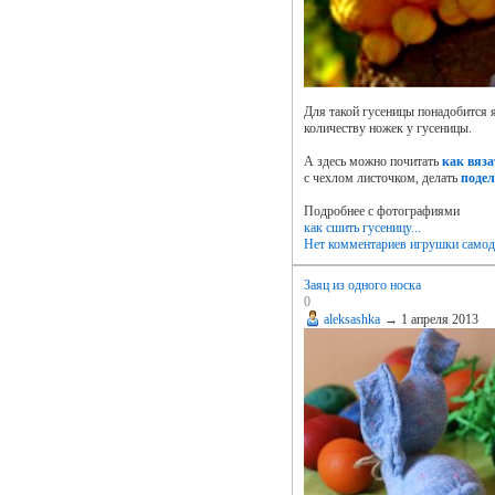
Для такой гусеницы понадобится я
количеству ножек у гусеницы.
А здесь можно почитать
как вяза
с чехлом листочком, делать
поде
Подробнее с фотографиями
как сшить гусеницу...
Нет комментариев
игрушки самод
Заяц из одного носка
0
aleksashka
→
1 апреля 2013