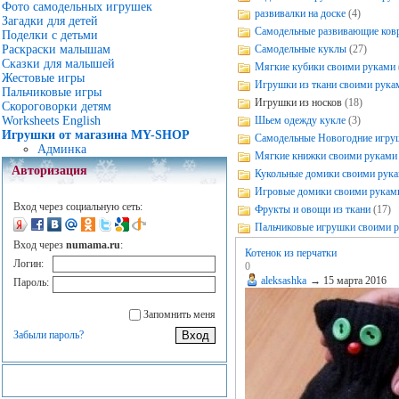
Фото самодельных игрушек
развивалки на доске
(4)
Загадки для детей
Самодельные развивающие ков
Поделки с детьми
Раскраски малышам
Самодельные куклы
(27)
Сказки для малышей
Мягкие кубики своими руками
Жестовые игры
Игрушки из ткани своими рука
Пальчиковые игры
Игрушки из носков
(18)
Скороговорки детям
Worksheets English
Шьем одежду кукле
(3)
Игрушки от магазина MY-SHOP
Самодельные Новогодние игру
Админка
Мягкие книжки своими руками
Авторизация
Кукольные домики своими рук
Игровые домики своими рукам
Вход через социальную сеть:
Фрукты и овощи из ткани
(17)
Пальчиковые игрушки своими 
Вход через
numama.ru
:
Котенок из перчатки
Логин:
0
aleksashka
→
15 марта 2016
Пароль:
Запомнить меня
Забыли пароль?