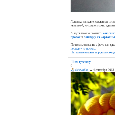
Лошадка на палке, сделанная из н
игрушкой, которую можно сделат
А здесь можно почитать
как сши
пробок
и
лошадку из картонны
Почитать описание с фото как сде
лошадку из носка...
Нет комментариев
игрушки самод
Шьем гусеницу
0
aleksashka
→
4 сентября 2013