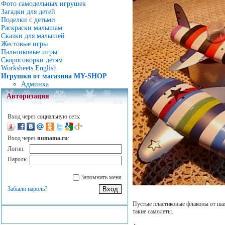
Фото самодельных игрушек
Загадки для детей
Поделки с детьми
Раскраски малышам
Сказки для малышей
Жестовые игры
Пальчиковые игры
Скороговорки детям
Worksheets English
Игрушки от магазина MY-SHOP
Админка
Авторизация
Вход через социальную сеть:
Вход через
numama.ru
:
Логин:
Пароль:
Запомнить меня
Забыли пароль?
Пустые пластиковые флаконы от ша
такие самолеты.