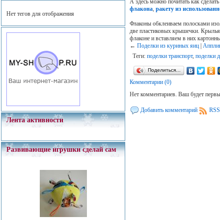
А здесь можно почитать как сделат
флакона
,
ракету из использован
Нет тегов для отображения
Флаконы обклеиваем полосками изо
две пластиковых крышечки. Крылья 
флаконе и вставляем в них картонны
←
Поделки из куриных яиц
|
Апплик
Теги:
поделки транспорт
,
поделки д
Поделиться…
Комментарии (0)
Нет комментариев. Ваш будет перв
Добавить комментарий
RSS
Лента активности
Развивающие игрушки сделай сам