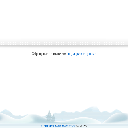
Обращение к читателям,
поддержите проект
!
Сайт для мам малышей
© 2026