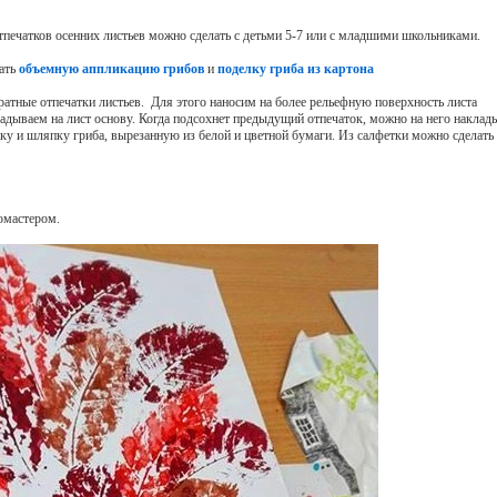
тпечатков осенних листьев можно сделать с детьми 5-7 или с младшими школьниками.
лать
объемную аппликацию грибов
и
поделку гриба из картона
ратные отпечатки листьев. Для этого наносим на более рельефную поверхность листа
ладываем на лист основу. Когда подсохнет предыдущий отпечаток, можно на него накла
ку и шляпку гриба, вырезанную из белой и цветной бумаги. Из салфетки можно сделать
омастером.