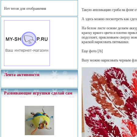
Нет тегов для отображения
Такую аппликацию гриба на фоне о
А здесь можно посмотреть как сде
На белом листе основе делаем акку
краску яркого цвета и плотно прик
подсохнет, приклеиваем сверху нож
краской нарисовать пятнышки.
Еще фото
[/b]
Вазу можно нарисовать черным фл
Лента активности
Развивающие игрушки сделай сам