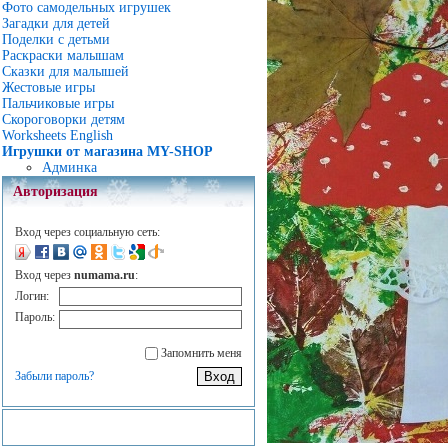
Фото самодельных игрушек
Загадки для детей
Поделки с детьми
Раскраски малышам
Сказки для малышей
Жестовые игры
Пальчиковые игры
Скороговорки детям
Worksheets English
Игрушки от магазина MY-SHOP
Админка
Авторизация
Вход через социальную сеть:
Вход через
numama.ru
:
Логин:
Пароль:
Запомнить меня
Забыли пароль?