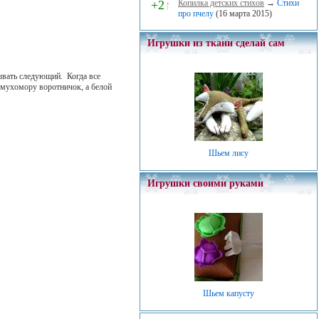
+2
↑
Копилка детских стихов
→
Стихи
про пчелу
(16 марта 2015)
Игрушки из ткани сделай сам
дывать следующий. Когда все
 мухомору воротничок, а белой
Шьем лису
Игрушки своими руками
Шьем капусту