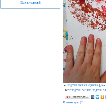
Шарик тканевый
←
Поделка осенняя корзинка
|
Домо
Теги:
поделки осенние
,
поделки д
Поделиться…
Комментарии (0)