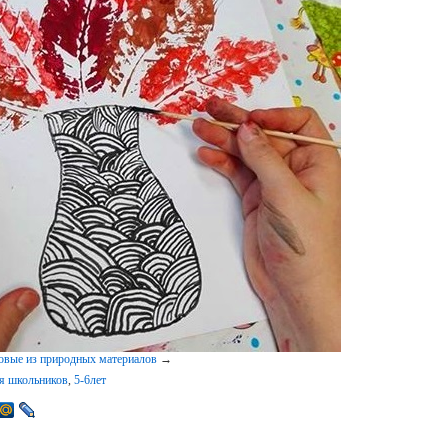
вые из природных материалов
→
ля школьников
,
5-6лет