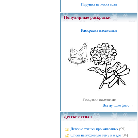
Игрушка из носка сова
Популярные раскраски
Раскраска насекомые
Раскраски насекомые
Все лучшие фото
→
Детские стихи
Детские стишки про животных
(99)
Стихи на кухонную тему и о еде
(34)