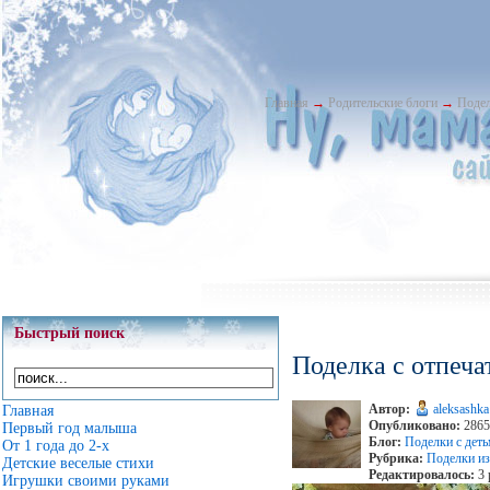
Главная
→
Родительские блоги
→
Подел
Быстрый поиск
Поделка с отпеча
Автор:
aleksashka
Главная
Опубликовано:
2865 
Первый год малыша
Блог:
Поделки с дет
От 1 года до 2-х
Рубрика:
Поделки из
Детские веселые стихи
Редактировалось:
3 
Игрушки своими руками