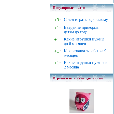
Популярные статьи
+3
↑
С чем играть годовалому
+1
↑
Введение прикорма
детям до года
+1
↑
Какие игрушки нужны
до 6 месяцев
+1
↑
Как развивать ребенка 9
месяцев
+1
↑
Какие игрушки нужны в
2 месяца
Игрушки из носков сделай сам