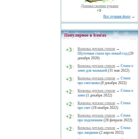
Домики своими руками
+3
↑
Все лучшие фото
→
Популярное в блогах
+3
↑
Копилка детских стихов
→
Шуточные стихи про новый год
(28
декабря 2020)
+3
↑
Копилка детских стихов
→
Стихи о
зиме для малышей
(31 мая 2022)
+3
↑
Копилка детских стихов
→
Стихи
про снеговика
(8 декабря 2022)
+2
↑
Копилка детских стихов
→
Стихи о
зиме
(1 декабря 2022)
+2
↑
Копилка детских стихов
→
Стихи
про снег
(18 ноября 2022)
+2
↑
Копилка детских стихов
→
Стихи
про подснежник
(28 февраля 2022)
+2
↑
Копилка детских стихов
→
Стихи
про ландыши
(2 апреля 2022)