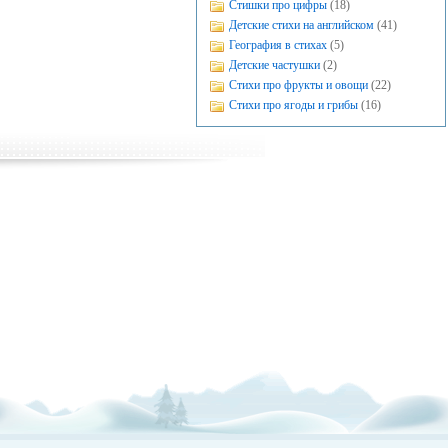
Стишки про цифры
(18)
Детские стихи на английском
(41)
География в стихах
(5)
Детские частушки
(2)
Стихи про фрукты и овощи
(22)
Стихи про ягоды и грибы
(16)