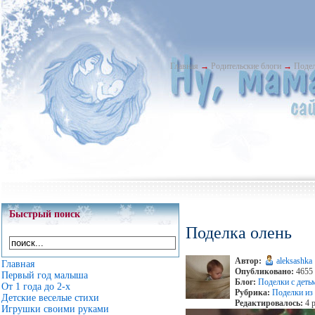
Главная
→
Родительские блоги
→
Подел
Быстрый поиск
Поделка олень
Автор:
aleksashka
Главная
Опубликовано:
4655 
Первый год малыша
Блог:
Поделки с деть
От 1 года до 2-х
Рубрика:
Поделки из
Детские веселые стихи
Редактировалось:
4 р
Игрушки своими руками