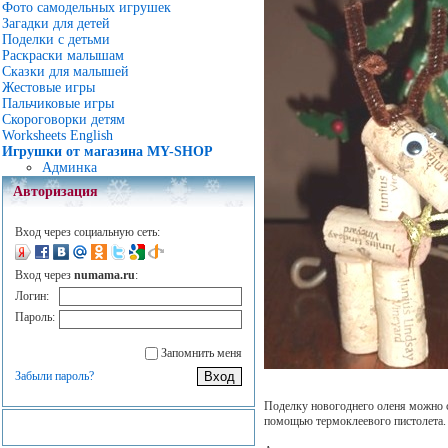
Фото самодельных игрушек
Загадки для детей
Поделки с детьми
Раскраски малышам
Сказки для малышей
Жестовые игры
Пальчиковые игры
Скороговорки детям
Worksheets English
Игрушки от магазина MY-SHOP
Админка
Авторизация
Вход через социальную сеть:
Вход через
numama.ru
:
Логин:
Пароль:
Запомнить меня
Забыли пароль?
Поделку новогоднего оленя можно с
помощью термоклеевого пистолета.