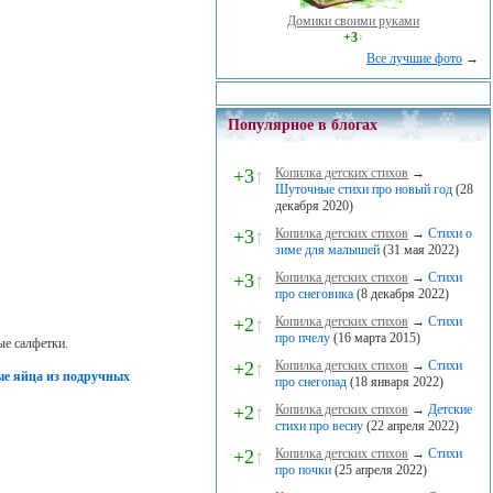
Домики своими руками
+3
↑
Все лучшие фото
→
Популярное в блогах
+3
↑
Копилка детских стихов
→
Шуточные стихи про новый год
(28
декабря 2020)
+3
↑
Копилка детских стихов
→
Стихи о
зиме для малышей
(31 мая 2022)
+3
↑
Копилка детских стихов
→
Стихи
про снеговика
(8 декабря 2022)
+2
↑
Копилка детских стихов
→
Стихи
про пчелу
(16 марта 2015)
ые салфетки.
+2
↑
Копилка детских стихов
→
Стихи
ые яйца из подручных
про снегопад
(18 января 2022)
+2
↑
Копилка детских стихов
→
Детские
стихи про весну
(22 апреля 2022)
+2
↑
Копилка детских стихов
→
Стихи
про почки
(25 апреля 2022)