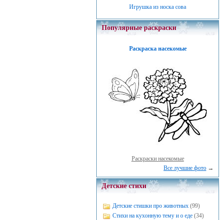
Игрушка из носка сова
Популярные раскраски
Раскраска насекомые
Раскраски насекомые
Все лучшие фото
→
Детские стихи
Детские стишки про животных
(99)
Стихи на кухонную тему и о еде
(34)