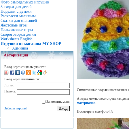
Фото самодельных игрушек
Загадки для детей
Поделки с детьми
Раскраски малышам
Сказки для малышей
Жестовые игры
Пальчиковые игры
Скороговорки детям
Worksheets English
Игрушки от магазина MY-SHOP
Админка
Авторизация
Вход через социальную сеть:
Вход через
numama.ru
:
Логин:
Симпатичные поделки пасхальных я
Пароль:
А здесь можно посмотреть как дел
Запомнить меня
материалов
Забыли пароль?
Посмотреть еще фото
[/b]