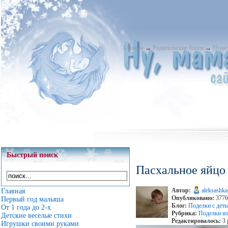
Главная
→
Родительские блоги
→
Подел
Быстрый поиск
Пасхальное яйцо
Автор:
aleksashka
Главная
Опубликовано:
3776 
Первый год малыша
Блог:
Поделки с дет
От 1 года до 2-х
Рубрика:
Поделки из
Детские веселые стихи
Редактировалось:
3 
Игрушки своими руками