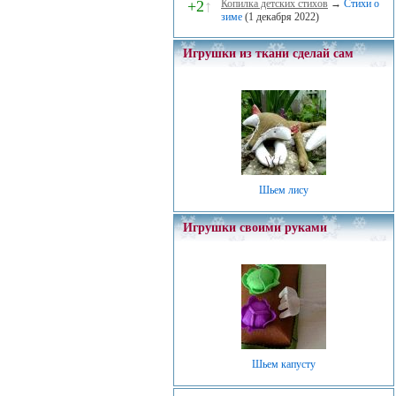
+2
↑
Копилка детских стихов
→
Стихи о
зиме
(1 декабря 2022)
Игрушки из ткани сделай сам
Шьем лису
Игрушки своими руками
Шьем капусту