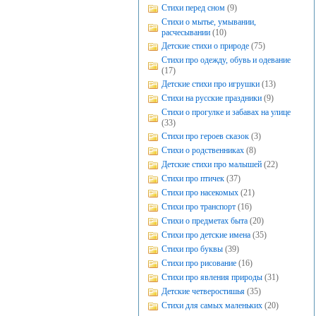
Стихи перед сном
(9)
Стихи о мытье, умывании,
расчесывании
(10)
Детские стихи о природе
(75)
Стихи про одежду, обувь и одевание
(17)
Детские стихи про игрушки
(13)
Стихи на русские праздники
(9)
Стихи о прогулке и забавах на улице
(33)
Стихи про героев сказок
(3)
Стихи о родственниках
(8)
Детские стихи про малышей
(22)
Стихи про птичек
(37)
Стихи про насекомых
(21)
Стихи про транспорт
(16)
Стихи о предметах быта
(20)
Стихи про детские имена
(35)
Стихи про буквы
(39)
Стихи про рисование
(16)
Стихи про явления природы
(31)
Детские четверостишья
(35)
Стихи для самых маленьких
(20)