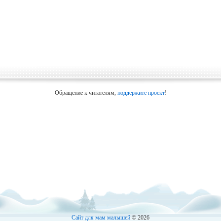
Обращение к читателям,
поддержите проект
!
Сайт для мам малышей
© 2026