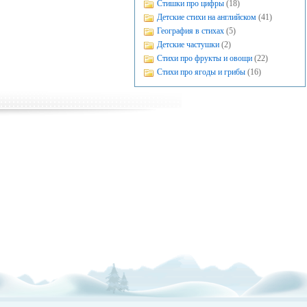
Стишки про цифры
(18)
Детские стихи на английском
(41)
География в стихах
(5)
Детские частушки
(2)
Стихи про фрукты и овощи
(22)
Стихи про ягоды и грибы
(16)