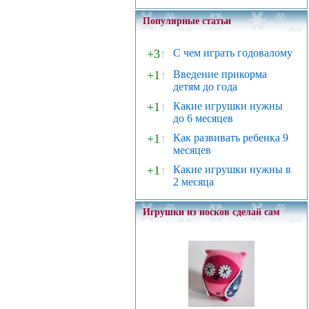
Популярные статьи
+3
↑
С чем играть годовалому
+1
↑
Введение прикорма
детям до года
+1
↑
Какие игрушки нужны
до 6 месяцев
+1
↑
Как развивать ребенка 9
месяцев
+1
↑
Какие игрушки нужны в
2 месяца
Игрушки из носков сделай сам