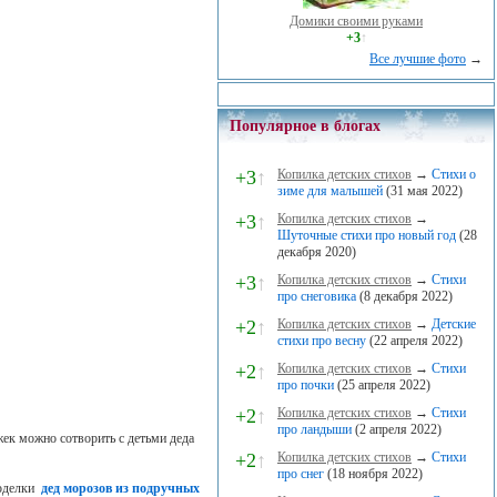
Домики своими руками
+3
↑
Все лучшие фото
→
Популярное в блогах
+3
↑
Копилка детских стихов
→
Стихи о
зиме для малышей
(31 мая 2022)
+3
↑
Копилка детских стихов
→
Шуточные стихи про новый год
(28
декабря 2020)
+3
↑
Копилка детских стихов
→
Стихи
про снеговика
(8 декабря 2022)
+2
↑
Копилка детских стихов
→
Детские
стихи про весну
(22 апреля 2022)
+2
↑
Копилка детских стихов
→
Стихи
про почки
(25 апреля 2022)
+2
↑
Копилка детских стихов
→
Стихи
про ландыши
(2 апреля 2022)
ек можно сотворить с детьми деда
+2
↑
Копилка детских стихов
→
Стихи
про снег
(18 ноября 2022)
оделки
дед морозов из подручных