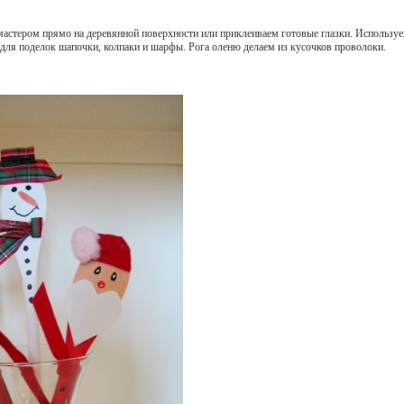
стером прямо на деревянной поверхности или приклеиваем готовые глазки. Используем
 для поделок шапочки, колпаки и шарфы. Рога оленю делаем из кусочков проволоки.