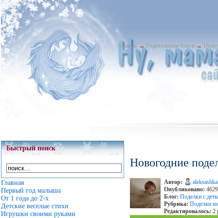
Главная
→
Родительские блоги
→
Подел
Быстрый поиск
Новогодние поде
Автор:
aleksashka
Главная
Опубликовано:
4629 
Первый год малыша
Блог:
Поделки с дет
От 1 года до 2-х
Рубрика:
Поделки из
Детские веселые стихи
Редактировалось:
2 
Игрушки своими руками