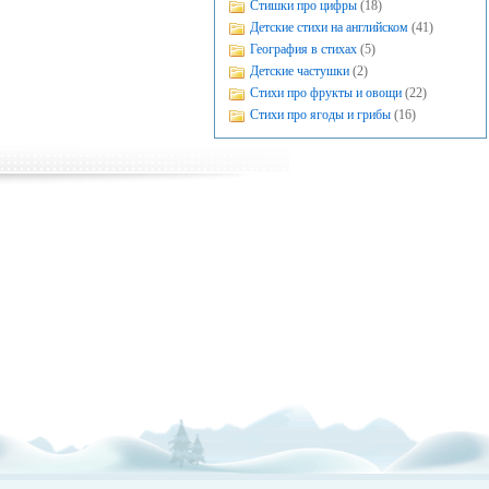
Стишки про цифры
(18)
Детские стихи на английском
(41)
География в стихах
(5)
Детские частушки
(2)
Стихи про фрукты и овощи
(22)
Стихи про ягоды и грибы
(16)