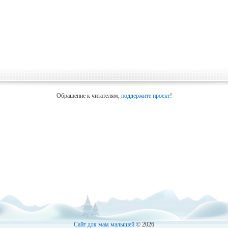
Обращение к читателям,
поддержите проект
!
Сайт для мам малышей
© 2026