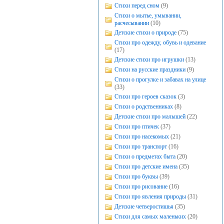
Стихи перед сном
(9)
Стихи о мытье, умывании,
расчесывании
(10)
Детские стихи о природе
(75)
Стихи про одежду, обувь и одевание
(17)
Детские стихи про игрушки
(13)
Стихи на русские праздники
(9)
Стихи о прогулке и забавах на улице
(33)
Стихи про героев сказок
(3)
Стихи о родственниках
(8)
Детские стихи про малышей
(22)
Стихи про птичек
(37)
Стихи про насекомых
(21)
Стихи про транспорт
(16)
Стихи о предметах быта
(20)
Стихи про детские имена
(35)
Стихи про буквы
(39)
Стихи про рисование
(16)
Стихи про явления природы
(31)
Детские четверостишья
(35)
Стихи для самых маленьких
(20)