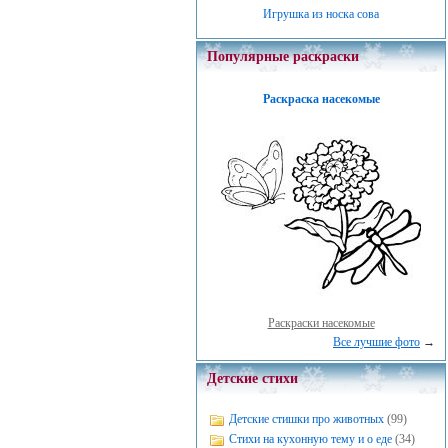
Игрушка из носка сова
Популярные раскраски
Раскраска насекомые
Раскраски насекомые
Все лучшие фото
→
Детские стихи
Детские стишки про животных
(99)
Стихи на кухонную тему и о еде
(34)