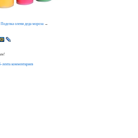
|
Поделка олени деда мороза
→
ым!
-лента комментариев