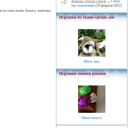
+2
↑
Копилка детских стихов
→
Стихи
про подснежник
(28 февраля 2022)
 кусочки ткани, бумаги, ленточки,
Игрушки из ткани сделай сам
Шьем лису
Игрушки своими руками
Шьем капусту