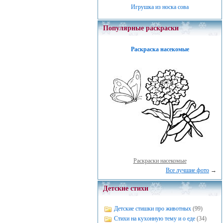
Игрушка из носка сова
Популярные раскраски
Раскраска насекомые
Раскраски насекомые
Все лучшие фото
→
Детские стихи
Детские стишки про животных
(99)
Стихи на кухонную тему и о еде
(34)