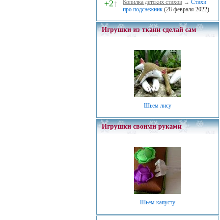
+2
↑
Копилка детских стихов
→
Стихи
про подснежник
(28 февраля 2022)
Игрушки из ткани сделай сам
Шьем лису
Игрушки своими руками
Шьем капусту