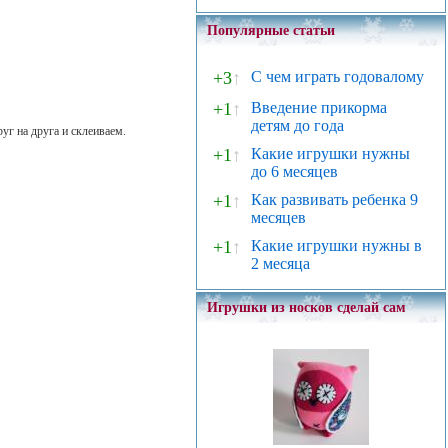
Популярные статьи
+3
↑
С чем играть годовалому
+1
↑
Введение прикорма
детям до года
уг на друга и склеиваем.
+1
↑
Какие игрушки нужны
до 6 месяцев
+1
↑
Как развивать ребенка 9
месяцев
+1
↑
Какие игрушки нужны в
2 месяца
Игрушки из носков сделай сам