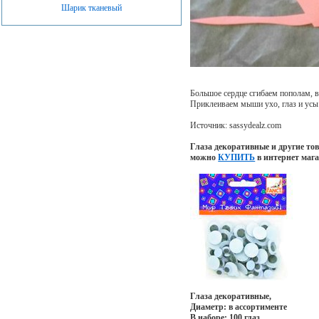
Шарик тканевый
Большое сердце сгибаем пополам, в
Приклеиваем мыши ухо, глаз и усы 
Источник: sassydealz.com
Глаза декоративные и другие то
можно
КУПИТЬ
в интернет маг
Глаза декоративные,
Диаметр: в ассортименте
В наборе: 100 глаз