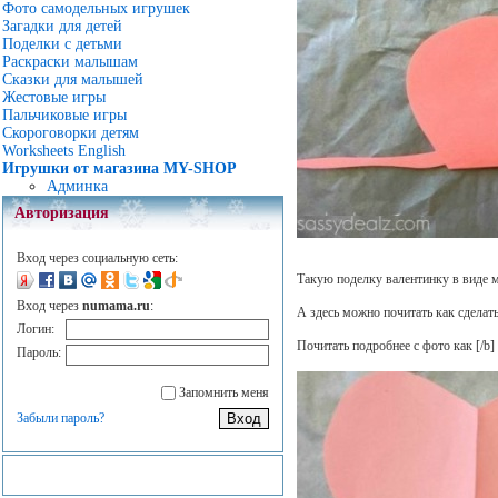
Фото самодельных игрушек
Загадки для детей
Поделки с детьми
Раскраски малышам
Сказки для малышей
Жестовые игры
Пальчиковые игры
Скороговорки детям
Worksheets English
Игрушки от магазина MY-SHOP
Админка
Авторизация
Вход через социальную сеть:
Такую поделку валентинку в виде 
Вход через
numama.ru
:
А здесь можно почитать как сделат
Логин:
Почитать подробнее с фото как
[/b]
Пароль:
Запомнить меня
Забыли пароль?