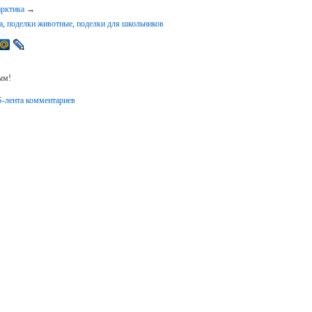
арктика
→
а
,
поделки животные
,
поделки для школьников
ым!
-лента комментариев