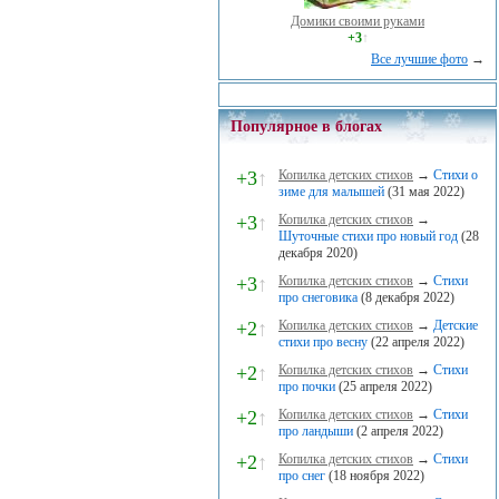
Домики своими руками
+3
↑
Все лучшие фото
→
Популярное в блогах
+3
↑
Копилка детских стихов
→
Стихи о
зиме для малышей
(31 мая 2022)
+3
↑
Копилка детских стихов
→
Шуточные стихи про новый год
(28
декабря 2020)
+3
↑
Копилка детских стихов
→
Стихи
про снеговика
(8 декабря 2022)
+2
↑
Копилка детских стихов
→
Детские
стихи про весну
(22 апреля 2022)
+2
↑
Копилка детских стихов
→
Стихи
про почки
(25 апреля 2022)
+2
↑
Копилка детских стихов
→
Стихи
про ландыши
(2 апреля 2022)
+2
↑
Копилка детских стихов
→
Стихи
про снег
(18 ноября 2022)