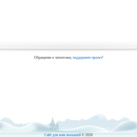
Обращение к читателям,
поддержите проект
!
Сайт для мам малышей
© 2026