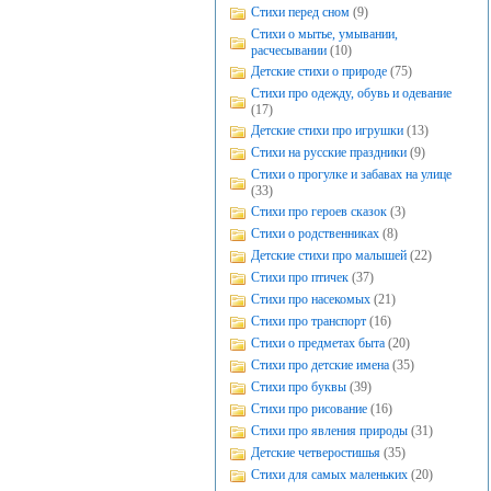
Стихи перед сном
(9)
Стихи о мытье, умывании,
расчесывании
(10)
Детские стихи о природе
(75)
Стихи про одежду, обувь и одевание
(17)
Детские стихи про игрушки
(13)
Стихи на русские праздники
(9)
Стихи о прогулке и забавах на улице
(33)
Стихи про героев сказок
(3)
Стихи о родственниках
(8)
Детские стихи про малышей
(22)
Стихи про птичек
(37)
Стихи про насекомых
(21)
Стихи про транспорт
(16)
Стихи о предметах быта
(20)
Стихи про детские имена
(35)
Стихи про буквы
(39)
Стихи про рисование
(16)
Стихи про явления природы
(31)
Детские четверостишья
(35)
Стихи для самых маленьких
(20)