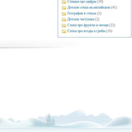
Стишки про цифры
(18)
Детские стихи на английском
(41)
География в стихах
(5)
Детские частушки
(2)
Стихи про фрукты и овощи
(22)
Стихи про ягоды и грибы
(16)