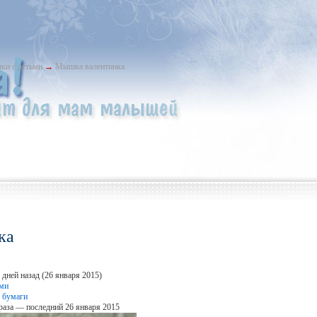
ки с детьми
→
Мышка валентинка
ка
дней назад (26 января 2015)
ьми
 бумаги
раза — последний 26 января 2015