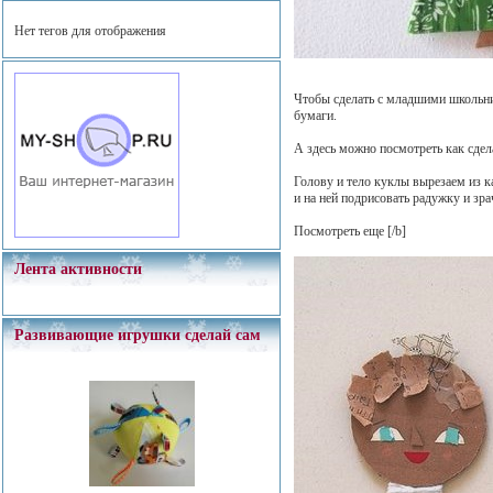
Нет тегов для отображения
Чтобы сделать с младшими школьни
бумаги.
А здесь можно посмотреть как сде
Голову и тело куклы вырезаем из к
и на ней подрисовать радужку и з
Посмотреть еще
[/b]
Лента активности
Развивающие игрушки сделай сам