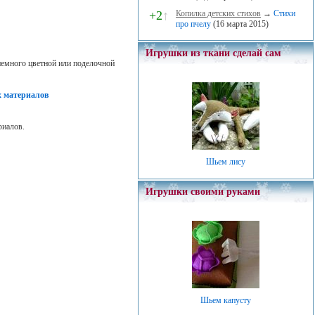
+2
↑
Копилка детских стихов
→
Стихи
про пчелу
(16 марта 2015)
Игрушки из ткани сделай сам
немного цветной или поделочной
х материалов
риалов.
Шьем лису
Игрушки своими руками
Шьем капусту