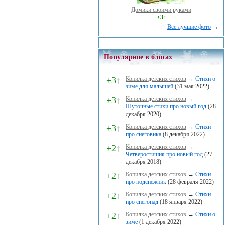
Домики своими руками
+3
↑
Все лучшие фото
→
Популярное в блогах
+3
↑
Копилка детских стихов
→
Стихи о
зиме для малышей
(31 мая 2022)
+3
↑
Копилка детских стихов
→
Шуточные стихи про новый год
(28
декабря 2020)
+3
↑
Копилка детских стихов
→
Стихи
про снеговика
(8 декабря 2022)
+2
↑
Копилка детских стихов
→
Четверостишия про новый год
(27
декабря 2018)
+2
↑
Копилка детских стихов
→
Стихи
про подснежник
(28 февраля 2022)
+2
↑
Копилка детских стихов
→
Стихи
про снегопад
(18 января 2022)
+2
↑
Копилка детских стихов
→
Стихи о
зиме
(1 декабря 2022)