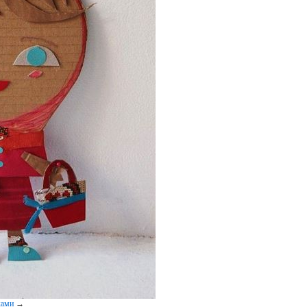
ками
→