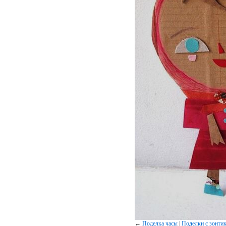
←
Поделка часы
|
Поделки с зонти