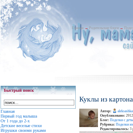
Главная
→
Родительские блоги
→
Подел
Быстрый поиск
Куклы из картона
Автор:
aleksashka
Главная
Опубликовано:
2912 
Первый год малыша
Блог:
Поделки с дет
От 1 года до 2-х
Рубрика:
Поделки из
Детские веселые стихи
Редактировалось:
3 
Игрушки своими руками