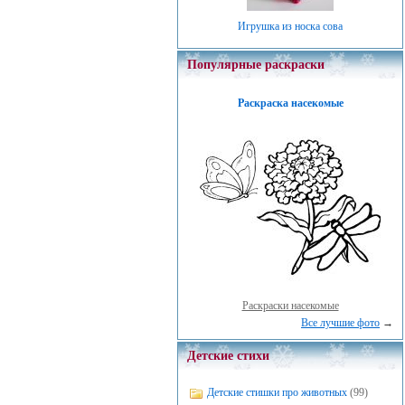
Игрушка из носка сова
Популярные раскраски
Раскраска насекомые
Раскраски насекомые
Все лучшие фото
→
Детские стихи
Детские стишки про животных
(99)