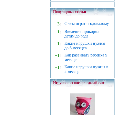
Популярные статьи
+3
↑
С чем играть годовалому
+1
↑
Введение прикорма
детям до года
+1
↑
Какие игрушки нужны
до 6 месяцев
+1
↑
Как развивать ребенка 9
месяцев
+1
↑
Какие игрушки нужны в
2 месяца
Игрушки из носков сделай сам