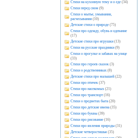
Стихи на кухонную тему и о еде
(34)
Стихи перед сном
(9)
Стихи о мытье, умывании,
расчесывании
(10)
Детские стихи о природе
(75)
Стихи про одежду, обувь и одевание
(17)
Детские стихи про игрушки
(13)
Стихи на русские праздники
(9)
Стихи о прогулке и забавах на улице
(33)
Стихи про героев сказок
(3)
Стихи о родственниках
(8)
Детские стихи про малышей
(22)
Стихи про птичек
(37)
Стихи про насекомых
(21)
Стихи про транспорт
(16)
Стихи о предметах быта
(20)
Стихи про детские имена
(35)
Стихи про буквы
(39)
Стихи про рисование
(16)
Стихи про явления природы
(31)
Детские четверостишья
(35)