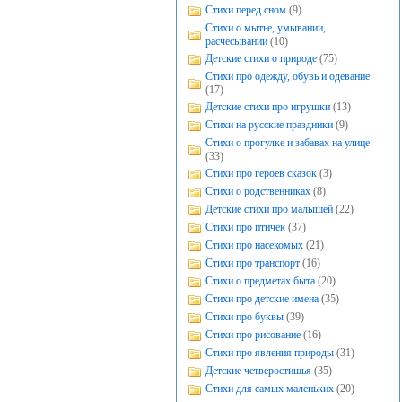
Стихи перед сном
(9)
Стихи о мытье, умывании,
расчесывании
(10)
Детские стихи о природе
(75)
Стихи про одежду, обувь и одевание
(17)
Детские стихи про игрушки
(13)
Стихи на русские праздники
(9)
Стихи о прогулке и забавах на улице
(33)
Стихи про героев сказок
(3)
Стихи о родственниках
(8)
Детские стихи про малышей
(22)
Стихи про птичек
(37)
Стихи про насекомых
(21)
Стихи про транспорт
(16)
Стихи о предметах быта
(20)
Стихи про детские имена
(35)
Стихи про буквы
(39)
Стихи про рисование
(16)
Стихи про явления природы
(31)
Детские четверостишья
(35)
Стихи для самых маленьких
(20)