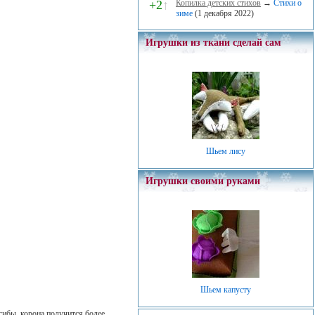
+2
↑
Копилка детских стихов
→
Стихи о
зиме
(1 декабря 2022)
Игрушки из ткани сделай сам
Шьем лису
Игрушки своими руками
Шьем капусту
гибы, корона получится более