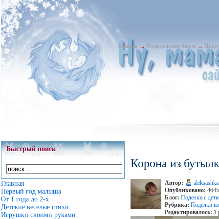
Главная
→
Родительские блоги
→
Подел
Быстрый поиск
Корона из бутыл
Автор:
aleksashka
Главная
Опубликовано:
4645
Первый год малыша
Блог:
Поделки с дет
От 1 года до 2-х
Рубрика:
Поделки и
Детские веселые стихи
Редактировалось:
1 
Игрушки своими руками