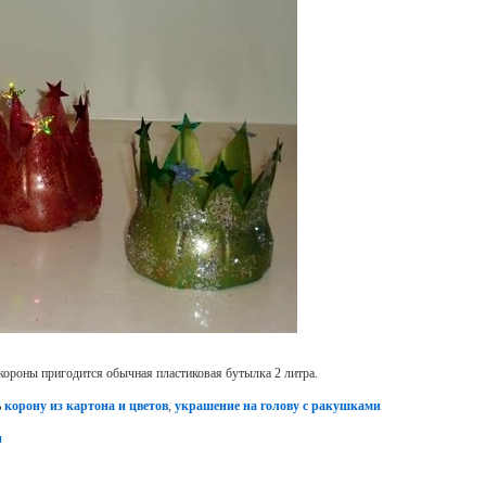
короны пригодится обычная пластиковая бутылка 2 литра.
ь
корону из картона и цветов
,
украшение на голову с ракушками
и