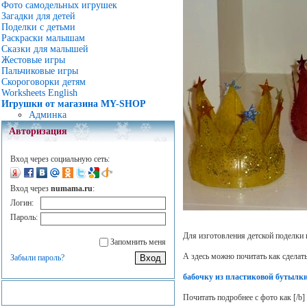
Фото самодельных игрушек
Загадки для детей
Поделки с детьми
Раскраски малышам
Сказки для малышей
Жестовые игры
Пальчиковые игры
Скороговорки детям
Worksheets English
Игрушки от магазина MY-SHOP
Админка
Авторизация
Вход через социальную сеть:
Вход через
numama.ru
:
Логин:
Пароль:
Для изготовления детской поделки 
Запомнить меня
А здесь можно почитать как сделат
Забыли пароль?
бабочку из пластиковой бутылк
Почитать подробнее с фото как
[/b]