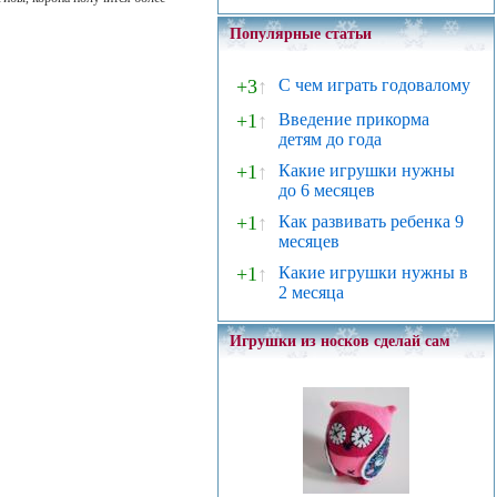
Популярные статьи
+3
↑
С чем играть годовалому
+1
↑
Введение прикорма
детям до года
+1
↑
Какие игрушки нужны
до 6 месяцев
+1
↑
Как развивать ребенка 9
месяцев
+1
↑
Какие игрушки нужны в
2 месяца
Игрушки из носков сделай сам