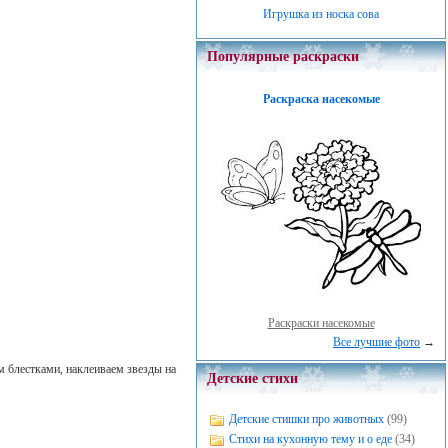
Игрушка из носка сова
Популярные раскраски
Раскраска насекомые
Раскраски насекомые
Все лучшие фото
→
 блестками, наклеиваем звезды на
Детские стихи
Детские стишки про животных
(99)
Стихи на кухонную тему и о еде
(34)