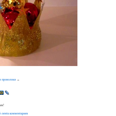
з проволоки
→
ым!
-лента комментариев