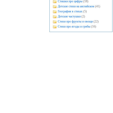
Стишки про цифры
(18)
Детские стихи на английском
(41)
География в стихах
(5)
Детские частушки
(2)
Стихи про фрукты и овощи
(22)
Стихи про ягоды и грибы
(16)