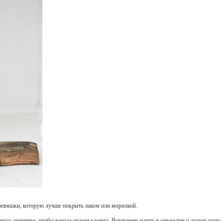
ревяшки, которую лучше покрыть лаком или морилкой.
кого диаметра, чтобы влезла палочка мачта. Вставляем мачту в отверстие и лучше допол