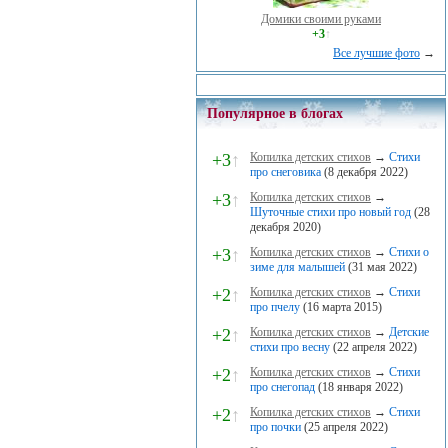
Домики своими руками
+3
↑
Все лучшие фото
→
Популярное в блогах
+3
↑
Копилка детских стихов
→
Стихи
про снеговика
(8 декабря 2022)
+3
↑
Копилка детских стихов
→
Шуточные стихи про новый год
(28
декабря 2020)
+3
↑
Копилка детских стихов
→
Стихи о
зиме для малышей
(31 мая 2022)
+2
↑
Копилка детских стихов
→
Стихи
про пчелу
(16 марта 2015)
+2
↑
Копилка детских стихов
→
Детские
стихи про весну
(22 апреля 2022)
+2
↑
Копилка детских стихов
→
Стихи
про снегопад
(18 января 2022)
+2
↑
Копилка детских стихов
→
Стихи
про почки
(25 апреля 2022)