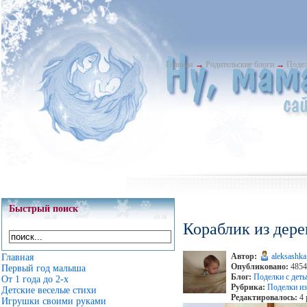
Главная
→
Родительские блоги
→
Подел
Быстрый поиск
Кораблик из дер
Автор:
aleksashka
Главная
Опубликовано:
4854 
Первый год малыша
Блог:
Поделки с дет
От 1 года до 2-х
Рубрика:
Поделки из
Детские веселые стихи
Редактировалось:
4 
Игрушки своими руками