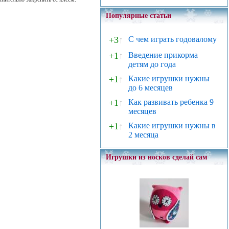
Популярные статьи
+3
↑
С чем играть годовалому
+1
↑
Введение прикорма
детям до года
+1
↑
Какие игрушки нужны
до 6 месяцев
+1
↑
Как развивать ребенка 9
месяцев
+1
↑
Какие игрушки нужны в
2 месяца
Игрушки из носков сделай сам