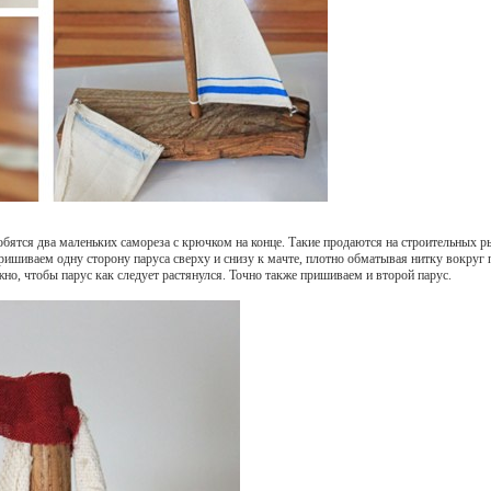
обятся два маленьких самореза с крючком на конце. Такие продаются на строительных р
Пришиваем одну сторону паруса сверху и снизу к мачте, плотно обматывая нитку вокруг 
о, чтобы парус как следует растянулся. Точно также пришиваем и второй парус.