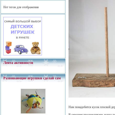
Нет тегов для отображения
Лента активности
Развивающие игрушки сделай сам
Нам понадобится кусок плоской де
В середине просверливаем дырку та