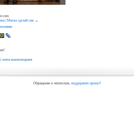
ot.com
ами
|
Миска сделай сам
→
весенние
ым!
-лента комментариев
Обращение к читателям,
поддержите проект
!