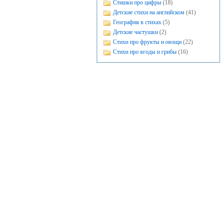
Стишки про цифры
(18)
Детские стихи на английском
(41)
География в стихах
(5)
Детские частушки
(2)
Стихи про фрукты и овощи
(22)
Стихи про ягоды и грибы
(16)