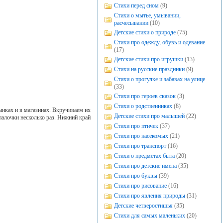
Стихи перед сном
(9)
Стихи о мытье, умывании,
расчесывании
(10)
Детские стихи о природе
(75)
Стихи про одежду, обувь и одевание
(17)
Детские стихи про игрушки
(13)
Стихи на русские праздники
(9)
Стихи о прогулке и забавах на улице
(33)
Стихи про героев сказок
(3)
Стихи о родственниках
(8)
ынках и в магазинах. Вкручиваем их
Детские стихи про малышей
(22)
палочки несколько раз. Нижний край
Стихи про птичек
(37)
Стихи про насекомых
(21)
Стихи про транспорт
(16)
Стихи о предметах быта
(20)
Стихи про детские имена
(35)
Стихи про буквы
(39)
Стихи про рисование
(16)
Стихи про явления природы
(31)
Детские четверостишья
(35)
Стихи для самых маленьких
(20)