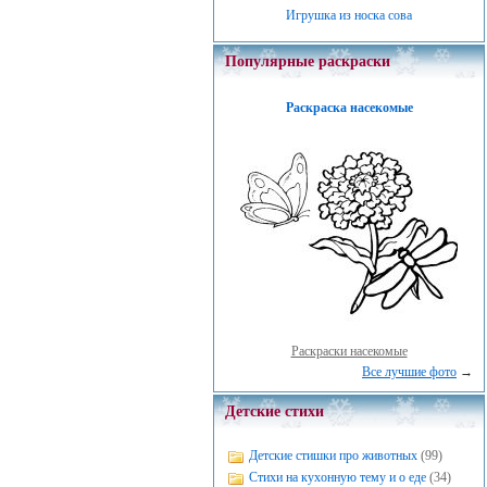
Игрушка из носка сова
Популярные раскраски
Раскраска насекомые
Раскраски насекомые
Все лучшие фото
→
Детские стихи
Детские стишки про животных
(99)
Стихи на кухонную тему и о еде
(34)