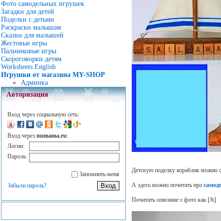
Фото самодельных игрушек
Загадки для детей
Поделки с детьми
Раскраски малышам
Сказки для малышей
Жестовые игры
Пальчиковые игры
Скороговорки детям
Worksheets English
Игрушки от магазина MY-SHOP
Админка
Авторизация
Вход через социальную сеть:
Вход через
numama.ru
:
Логин:
Пароль:
Детскую поделку кораблик можно сд
Запомнить меня
А здесь можно почитать про
самод
Забыли пароль?
Почитать описание с фото как
[/b]