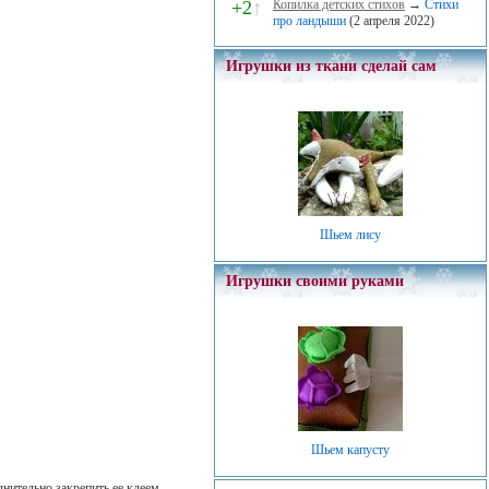
+2
↑
Копилка детских стихов
→
Стихи
про ландыши
(2 апреля 2022)
Игрушки из ткани сделай сам
Шьем лису
Игрушки своими руками
Шьем капусту
нительно закрепить ее клеем.