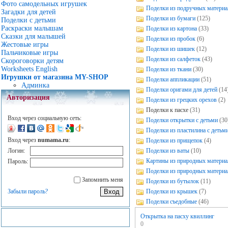
Фото самодельных игрушек
Поделки из подручных материа
Загадки для детей
Поделки из бумаги
(125)
Поделки с детьми
Раскраски малышам
Поделки из картона
(33)
Сказки для малышей
Поделки из пробок
(6)
Жестовые игры
Поделки из шишек
(12)
Пальчиковые игры
Поделки из салфеток
(43)
Скороговорки детям
Worksheets English
Поделки из ткани
(30)
Игрушки от магазина MY-SHOP
Поделки аппликации
(51)
Админка
Поделки оригами для детей
(14
Авторизация
Поделки из грецких орехов
(2)
Поделки к пасхе
(31)
Вход через социальную сеть:
Поделки открытки с детьми
(30
Поделки из пластилина с детьм
Вход через
numama.ru
:
Поделки из прищепок
(4)
Поделки из ваты
(10)
Логин:
Картины из природных материа
Пароль:
Поделки из природных материа
Запомнить меня
Поделки из бутылок
(11)
Поделки из крышек
(7)
Забыли пароль?
Поделки съедобные
(46)
Открытка на пасху квиллинг
0