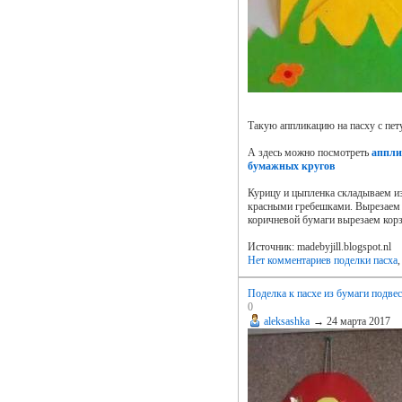
Такую аппликацию на пасху с пе
А здесь можно посмотреть
аппли
бумажных кругов
Курицу и цыпленка складываем и
красными гребешками. Вырезаем и
коричневой бумаги вырезаем корз
Источник: madebyjill.blogspot.nl
Нет комментариев
поделки пасха
Поделка к пасхе из бумаги подве
0
aleksashka
→
24 марта 2017