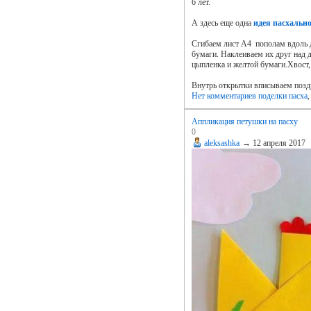
6 лет.
А здесь еще одна
идея пасхальн
Сгибаем лист A4 пополам вдоль д
бумаги. Наклеиваем их друг над 
цыпленка и желтой бумаги.Хвост,
Внутрь открытки вписываем позд
Нет комментариев
поделки пасха
Аппликация петушки на пасху
0
aleksashka
→
12 апреля 2017