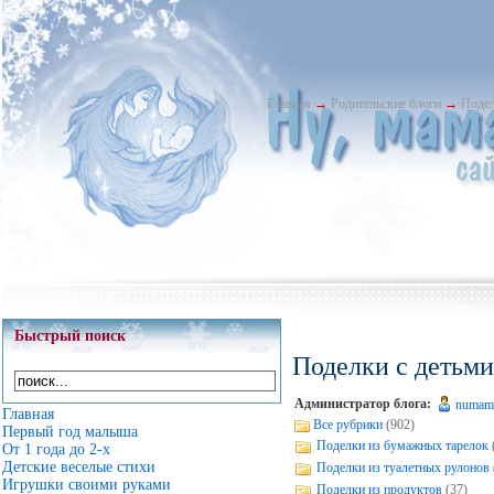
Главная
→
Родительские блоги
→
Подел
Быстрый поиск
Поделки с детьми
Администратор блога:
numam
Главная
Все рубрики
(902)
Первый год малыша
Поделки из бумажных тарелок
От 1 года до 2-х
Детские веселые стихи
Поделки из туалетных рулонов
Игрушки своими руками
Поделки из продуктов
(37)