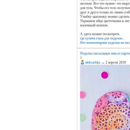
желтым. Все что нужно- это выре
для тела. Чтобы его тело получи
друг в друга только по линии сгиб
Улыбку цыпленку можно сделать и
Украшаем яйцо цветочками и лист
маленький помпон.
А здесь можно посмотреть
где купить глаза для поделок...
Нет комментариев
поделки на пас
Поделка пасхальных яиц из карто
0
aleksashka
→
2 апреля 2018