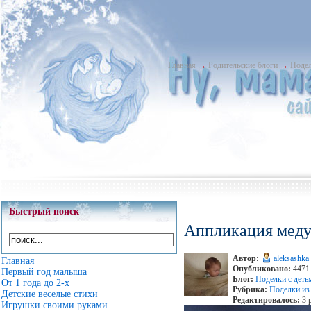
Главная
→
Родительские блоги
→
Подел
Быстрый поиск
Аппликация меду
Автор:
aleksashka
Главная
Опубликовано:
4471 
Первый год малыша
Блог:
Поделки с деть
От 1 года до 2-х
Рубрика:
Поделки из
Детские веселые стихи
Редактировалось:
3 
Игрушки своими руками