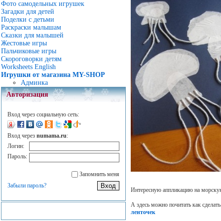
Фото самодельных игрушек
Загадки для детей
Поделки с детьми
Раскраски малышам
Сказки для малышей
Жестовые игры
Пальчиковые игры
Скороговорки детям
Worksheets English
Игрушки от магазина MY-SHOP
Админка
Авторизация
Вход через социальную сеть:
Вход через
numama.ru
:
Логин:
Пароль:
Запомнить меня
Забыли пароль?
Интересную аппликацию на морскую
А здесь можно почитать как сделат
ленточек