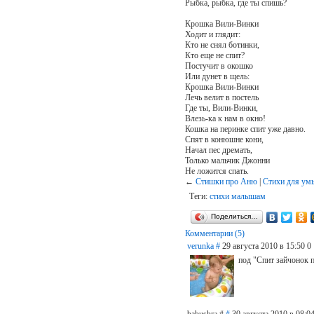
Рыбка, рыбка, где ты спишь?
Крошка Вили-Винки
Ходит и глядит:
Кто не снял ботинки,
Кто еще не спит?
Постучит в окошко
Или дунет в щель:
Крошка Вили-Винки
Лечь велит в постель
Где ты, Вили-Винки,
Влезь-ка к нам в окно!
Кошка на перинке спит уже давно.
Спят в конюшне кони,
Начал пес дремать,
Только мальчик Джонни
Не ложится спать.
←
Стишки про Аню
|
Стихи для ум
Теги:
стихи малышам
Поделиться…
Комментарии (5)
verunka
#
29 августа 2010 в 15:50
0
под "Спит зайчонок п
babushra #
#
30 августа 2010 в 08:0