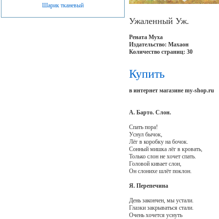
Шарик тканевый
Ужаленный Уж.
Рената Муха
Издательство: Махаон
Количество страниц: 30
Купить
в интернет магазине my-shop.ru
А. Барто. Слон.
Спать пора!
Уснул бычок,
Лёг в коробку на бочок.
Сонный мишка лёг в кровать,
Только слон не хочет спать.
Головой кивает слон,
Он слонихе шлёт поклон.
Я. Перепечина
День закончен, мы устали.
Глазки закрываться стали.
Очень хочется уснуть