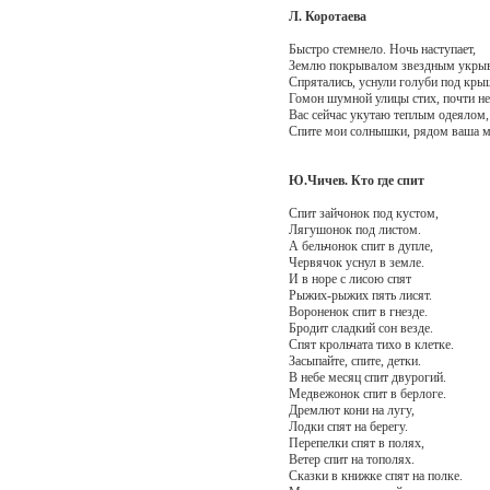
Л. Коротаева
Быстро стемнело. Ночь наступает,
Землю покрывалом звездным укрыв
Спрятались, уснули голуби под кры
Гомон шумной улицы стих, почти не
Вас сейчас укутаю теплым одеялом,
Спите мои солнышки, рядом ваша м
Ю.Чичев. Кто где спит
Спит зайчонок под кустом,
Лягушонок под листом.
А бельчонок спит в дупле,
Червячок уснул в земле.
И в норе с лисою спят
Рыжих-рыжих пять лисят.
Вороненок спит в гнезде.
Бродит сладкий сон везде.
Спят крольчата тихо в клетке.
Засыпайте, спите, детки.
В небе месяц спит двурогий.
Медвежонок спит в берлоге.
Дремлют кони на лугу,
Лодки спят на берегу.
Перепелки спят в полях,
Ветер спит на тополях.
Сказки в книжке спят на полке.