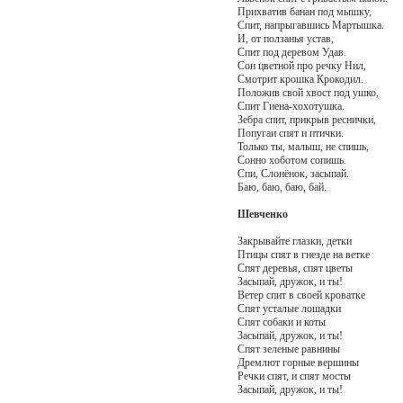
Прихватив банан под мышку,
Спит, напрыгавшись Мартышка.
И, от ползанья устав,
Спит под деревом Удав.
Сон цветной про речку Нил,
Смотрит крошка Крокодил.
Положив свой хвост под ушко,
Спит Гиена-хохотушка.
Зебра спит, прикрыв реснички,
Попугаи спят и птички.
Только ты, малыш, не спишь,
Сонно хоботом сопишь.
Спи, Слонёнок, засыпай.
Баю, баю, баю, бай.
Шевченко
Закрывайте глазки, детки
Птицы спят в гнезде на ветке
Спят деревья, спят цветы
Засыпай, дружок, и ты!
Ветер спит в своей кроватке
Спят усталые лошадки
Спят собаки и коты
Засыпай, дружок, и ты!
Спят зеленые равнины
Дремлют горные вершины
Речки спят, и спят мосты
Засыпай, дружок, и ты!