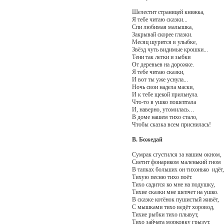
Шелестит страницей книжка,
Я тебе читаю сказки...
Спи любимая малышка,
Закрывай скорее глазки.
Месяц щурится в улыбке,
Звёзд чуть видимые крошки...
Тени так легки и зыбки
От деревьев на дорожке.
Я тебе читаю сказки,
И вот ты уже уснула...
Ночь свои надела маски,
И к тебе щекой прильнула.
Что-то в ушко пошептала
И, наверно, утомилась…
В доме нашем тихо стало,
Чтобы сказка всем приснилась!
В. Божедай
Сумрак сгустился за нашим окном,
Светит фонариком маленький гном
В тапках больших он тихонько идёт,
Тихую песню тихо поёт.
Тихо садится ко мне на подушку,
Тихие сказки мне шепчет на ушко.
В сказке котёнок пушистый живёт,
С мышками тихо ведёт хоровод,
Тихие рыбки тихо плывут,
Тихо зайчата морковку грызут,