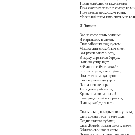
Тихий кораблик на тихой волне
Тихо скользит прямо в сказку ко мн
Тихо звезда за окошком горит,
Маленький гном тихо спать мне вели
И. Зимина
Все на свете спать должны:
И мартышки, и слоны.
Спит зайчишка под кустом,
Мишка спит спокойным сном.
Вот ручей затих в лесу,
В норку спрятался барсук.
Ночь по улице идёт,
Звёздочки сейчас зажжёт.
Кот свернулся, как клубок,
Под столом уснул щенок.
Спят игрушки до утра -
Да и доченьке пора.
Ты подушку обнимай,
Крепко глазки закрывай.
Сон придёт к тебе в кровать,
И дочурка будет спать.
Спи, малыш, прикрывшись ушком,
Спят друзья твои - зверушки.
Сладко шлёпая губами,
Спит Жираф, прижавшись к маме.
Облизав свой нос и лапы,
Львёнок спит с гривастым папой.