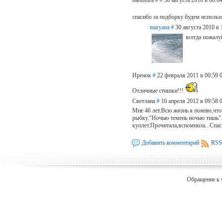
спасибо за подборку будем использ
maryana
#
30 августа 2010 в 
всегда пожалу
Иренок
#
22 февраля 2011 в 00:59
Отличные стишки!!!
Светлана
#
16 апреля 2012 в 09:58
Мне 46 лет.Всю жизнь я помню,что 
рыбку."Ночью темень ночью тишь".
куплет.Прочитала,вспомнила...Спас
Добавить комментарий
RSS
Обращение к 