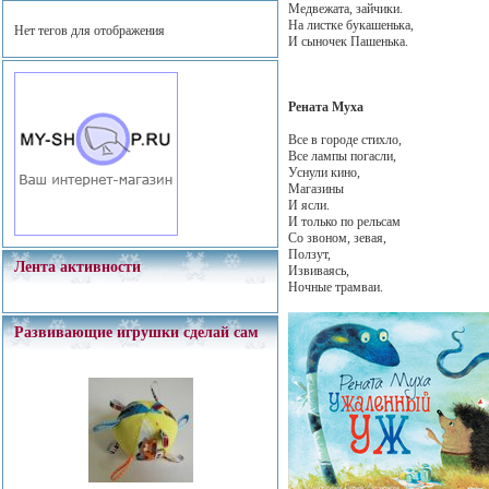
Медвежата, зайчики.
На листке букашенька,
Нет тегов для отображения
И сыночек Пашенька.
Рената Муха
Все в городе стихло,
Все лампы погасли,
Уснули кино,
Магазины
И ясли.
И только по рельсам
Со звоном, зевая,
Ползут,
Лента активности
Извиваясь,
Ночные трамваи.
Развивающие игрушки сделай сам