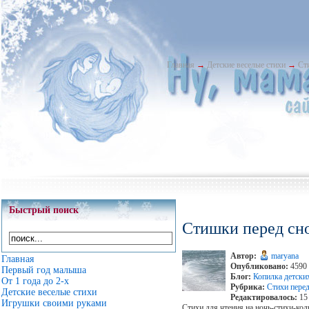
Главная
→
Детские веселые стихи
→
Ст
Быстрый поиск
Стишки перед сн
Автор:
maryana
Главная
Опубликовано:
4590 
Первый год малыша
Блог:
Копилка детски
От 1 года до 2-х
Рубрика:
Стихи пере
Детские веселые стихи
Редактировалось:
15 
Игрушки своими руками
Стихи для чтения на ночь-стихи-ко