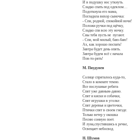
И в подушку нос уткнуть.
Сладко спать под одеялом…
Подоткнула его мама,
Погладила вихор сыночка:
- Спи, родной, спокойной ночи!
Положи ручки под щёчку,
Сладко спи всю эту ночку.
Сны тебя пусть не пугают.
- Спи, мой милый, баю-баю!
Ах, как хорошо поспать!
Завтра будет день опять.
Завтра будем всё с начала
Пов-то-рять!
М. Пиудунен
Солнце спряталось куда-то,
Стало в комнате темно.
Все послушные ребята
Спят уже давным-давно.
Спят и киски и собачки,
Спят игрушки в уголке.
Спят деревья и цветочки,
Птички спят в своем гнезде.
Только ветер у окошка
Песню сонную поет.
И луна,спустившись к речке,
Освещает небосвод.
Н. Шумов