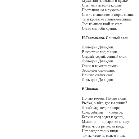
Муха спит за полкой в щелке.
Спят котята возле кошки-
Постелили им в лукошке.
Спит с мышонком в норке мышь.
Ты в кроватке с книжкой спишь.
Только ангел твой не спит.
Он во сне тебя хранит.
И.Токмакова. Сонный слон
Динь-дон. Динь-дон.
В переулке ходит слон.
Старый, серый, сонный слон.
Динь-дон. Динь-дон.
Стало в комнате темно:
Заслоняет слон окно.
Или это снится сон?
Динь-дон. Динь-дон.
В.Иванов
Ночью темень. Ночью тишь.
Рыбка, рыбка, где ты спишь?
Лисий след ведет к норе,
След собачий — к конуре.
Белкин след ведет к дуплу,
Мышкин — к дырочке в полу.
Жаль, что в речке, на воде,
Нет следов твоих нигде.
Только темень, только тишь.