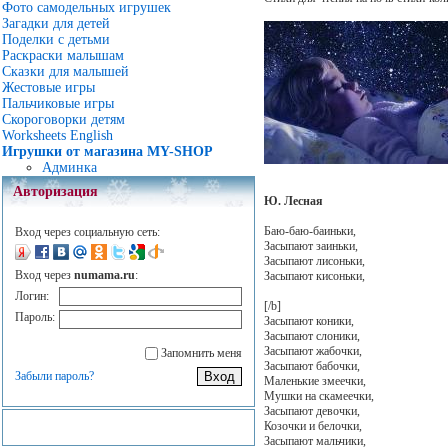
Фото самодельных игрушек
Загадки для детей
Поделки с детьми
Раскраски малышам
Сказки для малышей
Жестовые игры
Пальчиковые игры
Скороговорки детям
Worksheets English
Игрушки от магазина MY-SHOP
Админка
Авторизация
Ю. Лесная
Баю-баю-баиньки,
Вход через социальную сеть:
Засыпают заиньки,
Засыпают лисоньки,
Вход через
numama.ru
:
Засыпают кисоньки,
Логин:
[/b]
Пароль:
Засыпают коники,
Засыпают слоники,
Засыпают жабочки,
Запомнить меня
Засыпают бабочки,
Забыли пароль?
Маленькие змеечки,
Мушки на скамеечки,
Засыпают девочки,
Козочки и белочки,
Засыпают мальчики,