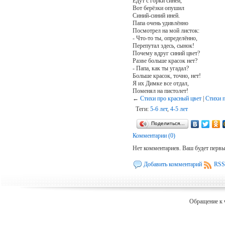
Едут с горки синей,
Вот берёзки опушил
Синий-синий иней.
Папа очень удивлённо
Посмотрел на мой листок:
- Что-то ты, определённо,
Перепутал здесь, сынок!
Почему вдруг синий цвет?
Разве больше красок нет?
- Папа, как ты угадал?
Больше красок, точно, нет!
Я их Димке все отдал,
Поменял на пистолет!
←
Стихи про красный цвет
|
Cтихи п
Теги:
5-6 лет
,
4-5 лет
Поделиться…
Комментарии (0)
Нет комментариев. Ваш будет перв
Добавить комментарий
RSS
Обращение к 