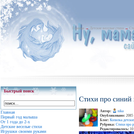
Главная
→
Детские веселые стихи
→
Сти
Быстрый поиск
Стихи про синий 
Автор:
nika
Главная
Опубликовано:
2085 
Первый год малыша
Блог:
Копилка детски
От 1 года до 2-х
Рубрика:
Стихи про 
Детские веселые стихи
Редактировалось:
10 
Игрушки своими руками