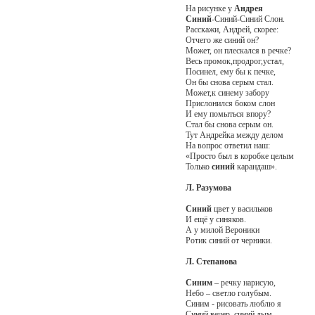
На рисунке у
Андрея
Синий
-Синий-Синий Слон.
Расскажи, Андрей, скорее:
Отчего же синий он?
Может, он плескался в речке?
Весь промок,продрог,устал,
Посинел, ему бы к печке,
Он бы снова серым стал.
Может,к синему забору
Прислонился боком слон
И ему помыться впору?
Стал бы снова серым он.
Тут Андрейка между делом
На вопрос ответил наш:
«Просто был в коробке целым
Только
синий
карандаш».
Л. Разумова
Синий
цвет у васильков
И ещё у синяков.
А у милой Вероники
Ротик синий от черники.
Л. Степанова
Синим
– речку нарисую,
Небо – светло голубым.
Синим - рисовать люблю я
Синий вечер, синий дым...