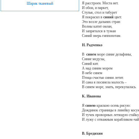
Я расстроен. Места нет.
Шарик тканевый
И обои, и паркет,
Стулья, стол и табурет
Я покрасил в
синий
цвет.
Это возле дальних стран
Волны катит океан,
И запрятался в туман
Синий зверь гиппопотам.
Н. Радченко
В
синем
море синие дельфины,
Синие медузы,
Синий кит.
А над синим морем
В небе синем
Птица счастья синяя летит.
И сама я посинела малость –
В синем море, знать, перекупалась.
К. Иванова
Я
синею
краскою осень рисую:
Дождинок страницы в линейку косу
И тучек проворных летящую стайку
И лужу с отважным корабликом-чай
В. Бредихин