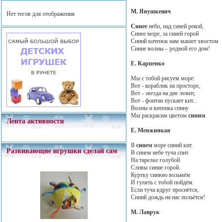
М. Янушкевич
Нет тегов для отображения
Синее
небо, над синей рекой,
Синее море, за синей горой
Синий китенок нам машет хвостом
Синие волны – родной его дом!
Е. Карпенко
Мы с тобой рисуем море:
Вот - кораблик на просторе,
Вот - звезда на дне лежит,
Вот - фонтан пускает кит...
Волны и китенка спину
Мы раскрасим цветом
синим
.
Лента активности
Е. Менжинкая
В
синем
море синий кит.
Развивающие игрушки сделай сам
В синем небе туча спит.
На тарелке голубой
Сливы синие горой.
Куртку синюю возьмём
И гулять с тобой пойдём.
Если туча вдруг проснётся,
Синий дождь на нас польётся!
М. Лаврук