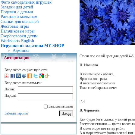
Фото самодельных игрушек
Загадки для детей
Поделки с детьми
Раскраски малышам
Сказки для малышей
Жестовые игры
Пальчиковые игры
Скороговорки детям
Worksheets English
Игрушки от магазина MY-SHOP
Админка
Стихи про синий цвет для детей 4-6 л
Авторизация
Н. Иванова
Вход через социальную сеть:
В
синем
небе - облака,
Ярко-синяя - река,
Вход через
numama.ru
:
И веселый колокольчик
Тоже синей краски хочет.
Логин:
Пароль:
[/b]
Запомнить меня
В. Черняева
Забыли пароль?
Как-будто бы в сказке, у
синей
реки
Растут синеглазки — цветы васильки
И синее море там ветер рябит,
А в море пускает фонтан синий кит.