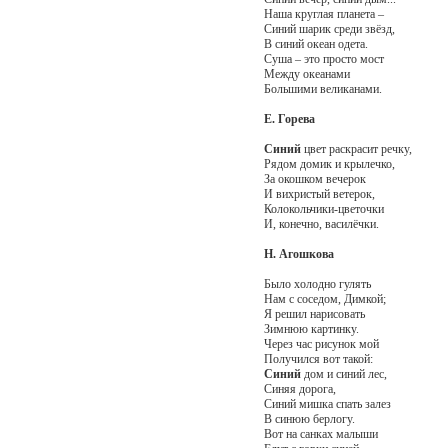
Наша круглая планета –
Синий шарик среди звёзд,
В синий океан одета.
Суша – это просто мост
Между океанами
Большими великанами.
Е. Горева
Синий
цвет раскрасит речку,
Рядом домик и крылечко,
За окошком вечерок
И вихристый ветерок,
Колокольчики-цветочки
И, конечно, василёчки.
Н. Агошкова
Было холодно гулять
Нам с соседом, Димкой;
Я решил нарисовать
Зимнюю картинку.
Через час рисунок мой
Получился вот такой:
Синий
дом и синий лес,
Синяя дорога,
Синий мишка спать залез
В синюю берлогу.
Вот на санках малыши