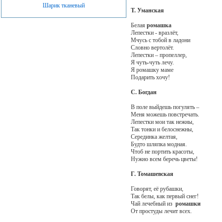
Шарик тканевый
Т. Уманская
Белая
ромашка
Лепестки - вразлёт,
Мчусь с тобой в ладони
Словно вертолёт.
Лепестки – пропеллер,
Я чуть-чуть лечу.
Я ромашку маме
Подарить хочу!
С. Богдан
В поле выйдешь погулять –
Меня можешь повстречать.
Лепестки мои так нежны,
Так тонки и белоснежны,
Серединка желтая,
Будто шляпка модная.
Чтоб не портить красоты,
Нужно всем беречь цветы!
Г. Томашевская
Говорят, её рубашки,
Так белы, как первый снег!
Чай лечебный из
ромашки
От простуды лечит всех.