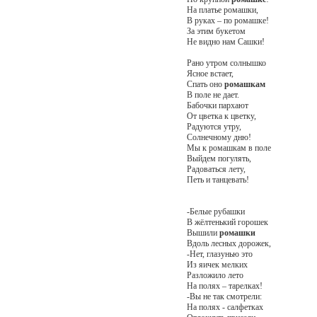
На платье ромашки,
В руках – по ромашке!
За этим букетом
Не видно нам Сашки!
Рано утром солнышко
Ясное встает,
Спать оно
ромашкам
В поле не дает.
Бабочки пархают
От цветка к цветку,
Радуются утру,
Солнечному дню!
Мы к ромашкам в поле
Выйдем погулять,
Радоваться лету,
Петь и танцевать!
-Белые рубашки
В жёлтенький горошек
Вышили
ромашки
Вдоль лесных дорожек,
-Нет, глазунью это
Из яичек мелких
Разложило лето
На полях – тарелках!
-Вы не так смотрели:
На полях - салфетках