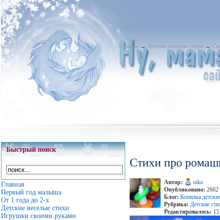
Главная
→
Детские веселые стихи
→
Ст
Быстрый поиск
Стихи про ромаш
Автор:
nika
Главная
Опубликовано:
2662 
Первый год малыша
Блог:
Копилка детски
От 1 года до 2-х
Рубрика:
Детские сти
Детские веселые стихи
Редактировалось:
15 
Игрушки своими руками