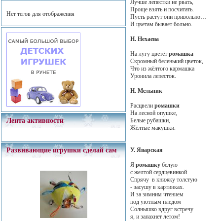
Лучше лепестки не рвать,
Проще взять и посчитать.
Нет тегов для отображения
Пусть растут они привольно…
И цветам бывает больно.
Н. Нехаева
На лугу цветёт
ромашка
Скромный беленький цветок,
Что из жёлтого кармашка
Уронила лепесток.
Н. Мельник
Расцвели
ромашки
На лесной опушке,
Белые рубашки,
Лента активности
Жёлтые макушки.
У. Яварская
Развивающие игрушки сделай сам
Я
ромашку
белую
с желтой сердцевинкой
Спрячу в книжку толстую
- засушу в картинках.
И за зимним чтением
под уютным пледом
Солнышко вдруг встречу
я, и запахнет летом!