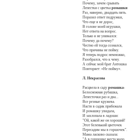
Почему, зачем срывать
Лепестки с цветка
ромашки
Раз, наверно, двадцать пять.
Поразил ответ подружки,
Что еще я не дорос,
В голове моей игрушки,
Нет ответа на вопрос.
Только я не унимался:
Почему да почему?
Честно ей тогда сознался,
Что причины не пойму.
Я теперь подрос немножко,
Разобрался, что к чему.
А сейчас мой брат Антошка
Повторяет: «Не пойму».
Л. Некрасова
Расцвела в саду
ромашка
-
Белоснежная рубашка,
Лепесточки раз и два...
Все резные кружева.
Настя в садик прибежала
И ромашку увидала,
И захлопала в ладоши:
"Ой, какой же он хороший!
Этот беленький цветочек
Пересадим мы в горшочек".
Мама ласково сказала:
"А в горшочке места мало.