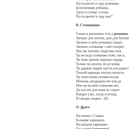
Пусть растет в саду ромашка-
Белоснежная рубашка,
Здесь и солнце, и вода,
Пусть цветет в саду она!"
В. Степанищев
Глазки в ресничках есть у
ромашек
Завтрак для пчелок, дом для букаше
Ласково в небо ромашка глядит,
Ласково солнышко с ней говорит:
Мы так похожи, подружка моя,
Ты же ведь солнышко тоже, как я,
Ты тоже греешь людские сердца,
Только по-своему, не до конца.
Ты даришь людям грусть или радост
Теплой надежды теплую малость
Ты лепестками своими всегда
Можешь загадывать нет или да.
Мне же на небе сомнения нет,
Да или нет для меня не секрет.
Каждое утро, везде и всегда,
Я говорю людям - ДА.
О. Драго
На платье у Сашки
Большие кармашки.
На каждом кармашке –
По крупной
ромашке
!