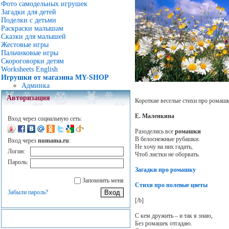
Фото самодельных игрушек
Загадки для детей
Поделки с детьми
Раскраски малышам
Сказки для малышей
Жестовые игры
Пальчиковые игры
Скороговорки детям
Worksheets English
Игрушки от магазина MY-SHOP
Админка
Авторизация
Короткие веселые стихи про ромашк
Е. Маленкина
Вход через социальную сеть:
Разоделись все
ромашки
В белоснежные рубашки.
Вход через
numama.ru
:
Не хочу на них гадать,
Логин:
Чтоб листки не оборвать.
Пароль:
Загадки про ромашку
Запомнить меня
Стихи про полевые цветы
Забыли пароль?
[/b]
С кем дружить – и так я знаю,
Без ромашек отгадаю.