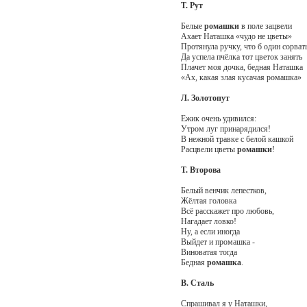
Т. Рут
Белые
ромашки
в поле зацвели
Ахает Наташка «чудо не цветы»
Протянула ручку, что б один сорват
Да успела пчёлка тот цветок занять
Плачет моя дочка, бедная Наташка
«Ах, какая злая кусачая ромашка»
Л. Золотопут
Ежик очень удивился:
Утром луг принарядился!
В нежной травке с белой кашкой
Расцвели цветы
ромашки
!
Т. Второва
Белый венчик лепестков,
Жёлтая головка
Всё расскажет про любовь,
Нагадает ловко!
Ну, а если иногда
Выйдет и промашка -
Виноватая тогда
Бедная
ромашка
.
В. Сталь
Спрашивал я у Наташки,