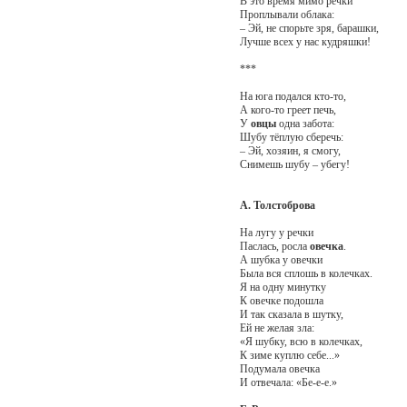
В это время мимо речки
Проплывали облака:
– Эй, не спорьте зря, барашки,
Лучше всех у нас кудряшки!
***
На юга подался кто-то,
А кого-то греет печь,
У
овцы
одна забота:
Шубу тёплую сберечь:
– Эй, хозяин, я смогу,
Снимешь шубу – убегу!
А. Толстоброва
На лугу у речки
Паслась, росла
овечка
.
А шубка у овечки
Была вся сплошь в колечках.
Я на одну минутку
К овечке подошла
И так сказала в шутку,
Ей не желая зла:
«Я шубку, всю в колечках,
К зиме куплю себе...»
Подумала овечка
И отвечала: «Бе-е-е.»