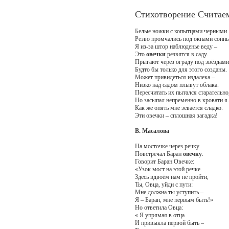
Стихотворение Считае
Белые ножки с копытцами черными
Резво промчались под окнами сонн
Я из-за штор наблюденье веду –
Это
овечки
резвятся в саду.
Прыгают через ограду под звёздами
Будто бы только для этого созданы.
Может привидеться издалека –
Низко над садом плывут облака.
Пересчитать их пытался старательно
Но засыпал непременно в кровати я.
Как же опять мне зевается сладко.
Эти овечки – сплошная загадка!
В. Масалова
На мосточке через речку
Повстречал Баран
овечку
.
Говорит Баран Овечке:
«Узок мост на этой речке.
Здесь вдвоём нам не пройти,
Ты, Овца, уйди с пути:
Мне должна ты уступить –
Я – Баран, мне первым быть!»
Но ответила Овца:
« Я упрямая в отца
И привыкла первой быть –