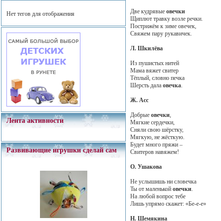
Две кудрявые
овечки
Нет тегов для отображения
Щиплют травку возле речки.
Пострижём к зиме овечек,
Свяжем пару рукавичек.
Л. Шкилёва
Из пушистых нитей
Мама вяжет свитер
Тёплый, словно печка
Шерсть дала
овечка
.
Ж. Асс
Добрые
овечки
,
Лента активности
Мягкие сердечки,
Сняли свою шёрстку,
Мягкую, не жёсткую.
Будет много пряжи –
Развивающие игрушки сделай сам
Свитеров навяжем!
О. Ушакова
Не услышишь ни словечка
Ты от маленькой
овечки
.
На любой вопрос тебе
Лишь упрямо скажет: «Бе-е-е»
Н. Шемякина