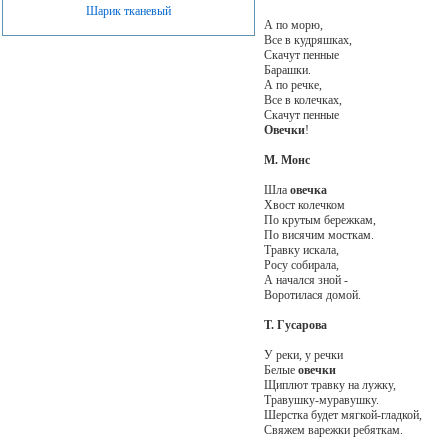
Шарик тканевый
А по морю,
Все в кудряшках,
Скачут пенные
Барашки.
А по речке,
Все в колечках,
Скачут пенные
Овечки
!
М. Монс
Шла
овечка
Хвост колечком
По крутым бережкам,
По висячим мосткам.
Травку искала,
Росу собирала,
А начался зной -
Воротилася домой.
Т. Гусарова
У реки, у речки
Белые
овечки
Щиплют травку на лужку,
Травушку-муравушку.
Шерстка будет мягкой-гладкой,
Свяжем варежки ребяткам.