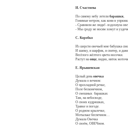
И. Счастнева
По синему небу летели
барашки
,
Гонимые ветром, как кони в упряжк
- Сравнили же люди!- вздохнула ове
- Мы сроду не носим хомут и уздеч
С. Коробко
Из шерсти овечьей мне бабушка свя
И шапку, и шарфик, и свитер, и даж
Весёлого жёлтого цвета носочки.
Растут на
овце
, видно, ниток моточ
Е. Ярышевская
Целый день
овечка
Думала о вечном:
О прохладной речке,
Поле бесконечном,
О смешных барашках
Там, на небосводе,
О своих кудряшках,
Травке и погоде.
О родном крылечке,
Мотыльке беспечном…
Думала Овечка
О своём, ОВЕЧном.