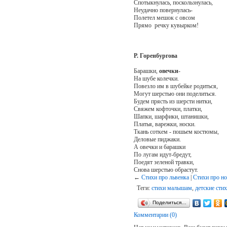
Спотыкнулась, поскользнулась,
Неудачно повернулась-
Полетел мешок с овсом
Прямо речку кувырком!
Р. Горенбургова
Барашки,
овечки
-
На шубе колечки.
Повезло им в шубейке родиться,
Могут шерстью они поделиться.
Будем прясть из шерсти нитки,
Свяжем кофточки, платки,
Шапки, шарфики, штанишки,
Платья, варежки, носки.
Ткань соткем - пошьем костюмы,
Деловые пиджаки.
А овечки и барашки
По лугам идут-бредут,
Поедят зеленой травки,
Снова шерстью обрастут.
←
Стихи про львенка
|
Стихи про но
Теги:
стихи малышам
,
детские сти
Поделиться…
Комментарии (0)