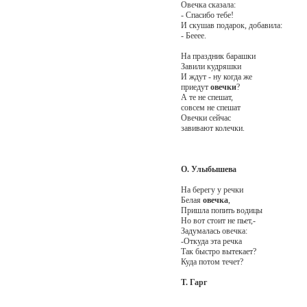
Овечка сказала:
- Спасибо тебе!
И скушав подарок, добавила:
- Бееее.
На праздник барашки
Завили кудряшки
И ждут - ну когда же
приедут
овечки
?
А те не спешат,
совсем не спешат
Овечки сейчас
завивают колечки.
О. Улыбышева
На берегу у речки
Белая
овечка
,
Пришла попить водицы
Но вот стоит не пьет,-
Задумалась овечка:
-Откуда эта речка
Так быстро вытекает?
Куда потом течет?
Т. Гарг