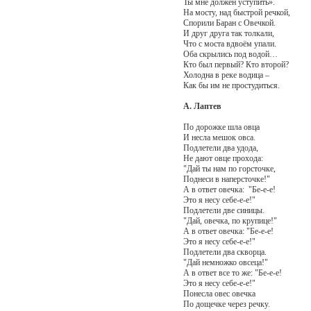
Ты мне должен уступить».
На мосту, над быстрой речкой,
Спорили Баран с Овечкой.
И друг друга так толкали,
Что с моста вдвоём упали.
Оба скрылись под водой…
Кто был первый? Кто второй?
Холодна в реке водица –
Как бы им не простудиться.
А. Лаптев
По дорожке шла овца
И несла мешок овса.
Подлетели два удода,
Не дают овце прохода:
"Дай ты нам по горсточке,
Поднеси в наперсточке!"
А в ответ овечка: "Бе-е-е!
Это я несу себе-е-е!"
Подлетели две синицы.
"Дай, овечка, по крупице!"
А в ответ овечка: "Бе-е-е!
Это я несу себе-е-е!"
Подлетели два скворца.
"Дай немножко овсеца!"
А в ответ все то же: "Бе-е-е!
Это я несу себе-е-е!"
Понесла овес овечка
По дощечке через речку.