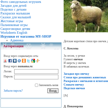
Фото самодельных игрушек
Загадки для детей
Поделки с детьми
Раскраски малышам
Сказки для малышей
Жестовые игры
Пальчиковые игры
Скороговорки детям
Worksheets English
Игрушки от магазина MY-SHOP
Админка
Детские короткие стихи про овечек 
Авторизация
С. Комлева
За лесом, у речки
Вход через социальную сеть:
Гуляют
овечки
И шерсть у овечек
Вход через
numama.ru
:
В забавных колечках
Логин:
Загадки про овечку
Пароль:
Стихи про домашних животных
Раскраски с овечками и ягнятам
Сошьем овечку
Запомнить меня
Поделки овечки
Забыли пароль?
[/b]
Д. Понаморева