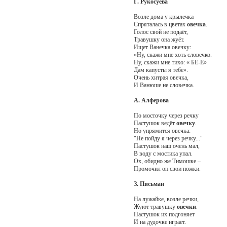
Г. Рукосуева
Возле дома у крылечка
Спряталась в цветах
овечка
.
Голос свой не подаёт,
Травушку она жуёт.
Ищет Ванечка овечку:
«Ну, скажи мне хоть словечко.
Ну, скажи мне тихо: « БЕ-Е»
Дам капусты я тебе».
Очень хитрая овечка,
И Ванюше не словечка.
А. Алферова
По мосточку через речку
Пастушок ведёт
овечку
.
Но упрямится овечка:
"Не пойду я через речку..."
Пастушок наш очень мал,
В воду с мостика упал.
Ох, обидно же Тимошке –
Промочил он свои ножки.
З. Письман
На лужайке, возле речки,
Жуют травушку
овечки
.
Пастушок их подгоняет
И на дудочке играет.