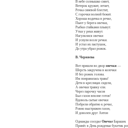
В небе солнышко сияет,
Ветерок кружит, летает,
Речка синевой блестит,
С горочки волной бежит.
Хороша водичка в речке,
Пьют у берега овечки,
Рыбки стайками плывут.
Утки у реки живут.
Нагулялися овечки
И уснули возле речки.
И устал их пастушок,
До утра убрал рожок.
В. Черняева
Вот пришли во двор
овечки
—
Шерсть закручена в колечки
И без рожек голова.
Им понравилась трава!
Дети в креслицах сидели,
А овечки травку ели.
Через парочку часов
Был газон вполне готов!
Вдоволь сытые овечки
Побрели обратно к речке,
Ровно выстрижен газон,
И доволен друг Антон
Однажды соседке
Овечке
Барашек
Принёс в День рожденья букетик р