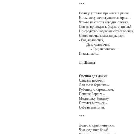
***
Солнце усталое прячется в речке,
Ночь наступает, сгущается мрак…
Что-то не спится сегодня
овечке
,
Сон не приходит к бедняге никак!
Но средство надежное есть у овечек.
Снова овечка глаза закрывает:
- Раз, человечек,
- Два, человечек,
- Три, человечек…
И засыпает…
Л. Шмидт
Овечка
для дочки
Связала носочки,
Для сына барашка –
Рубашку с кармашком,
Папаше Барану –
Модняшку-бандану,
Остался моточек –
Себе на платочек.
***
Долго спорили
овечки
:
Чьи кудрявее бока?