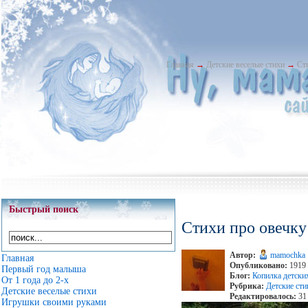
Главная
→
Детские веселые стихи
→
Ст
Быстрый поиск
Стихи про овечку
Автор:
mamochka
Главная
Опубликовано:
1919 
Первый год малыша
Блог:
Копилка детски
От 1 года до 2-х
Рубрика:
Детские ст
Детские веселые стихи
Редактировалось:
31 
Игрушки своими руками