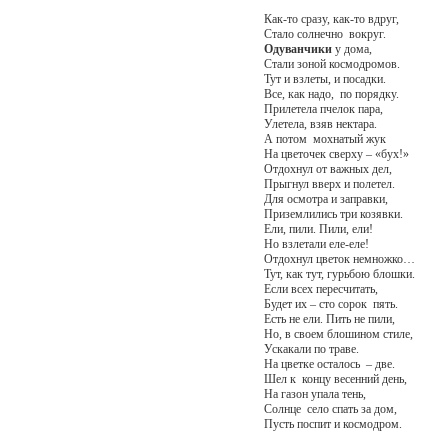
Как-то сразу, как-то вдруг,
Стало солнечно вокруг.
Одуванчики
у дома,
Стали зоной космодромов.
Тут и взлеты, и посадки.
Все, как надо, по порядку.
Прилетела пчелок пара,
Улетела, взяв нектара.
А потом мохнатый жук
На цветочек сверху – «бух!»
Отдохнул от важных дел,
Прыгнул вверх и полетел.
Для осмотра и заправки,
Приземлились три козявки.
Ели, пили. Пили, ели!
Но взлетали еле-еле!
Отдохнул цветок немножко…
Тут, как тут, гурьбою блошки.
Если всех пересчитать,
Будет их – сто сорок пять.
Есть не ели. Пить не пили,
Но, в своем блошином стиле,
Ускакали по траве.
На цветке осталось – две.
Шел к концу весенний день,
На газон упала тень,
Солнце село спать за дом,
Пусть поспит и космодром.