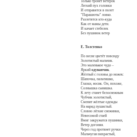
Только тронет ветерок
Легкий пух головки
И отправятся в полет
"Парашюты" ловко.
Разлетятся кто-куда
Как от мамы дети.
И качает стебелек
Без пушинок ветер
Е. Толстенко
По весне цветёт повсюду
Золотистый мальчик.
Это маленькое чудо –
Яркий
одуванчик
.
Жёлтый с головы до ножек:
Шапочка, пальтишко,
Глазки, носик. Он, похоже,
Солнышка сынишка.
К лету станет белоснежным
Чубчик золотистый,
Сменит жёлтые одежды
На наряд пушистый.
Словно лёгкие снежинки,
Невесомой стаей
Вмиг закружатся пушинки,
Ветер догоняя.
Через год протянет ручки
Мальчуган вихрастый,