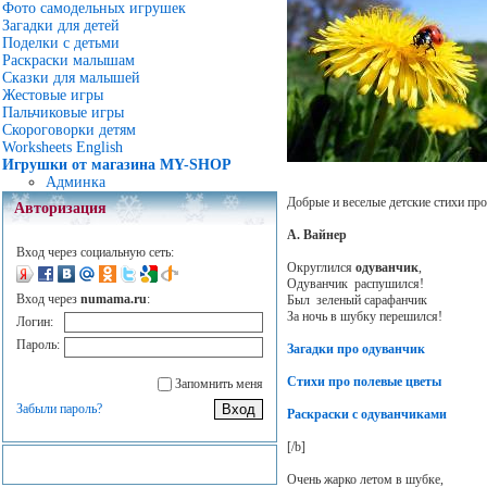
Фото самодельных игрушек
Загадки для детей
Поделки с детьми
Раскраски малышам
Сказки для малышей
Жестовые игры
Пальчиковые игры
Скороговорки детям
Worksheets English
Игрушки от магазина MY-SHOP
Админка
Добрые и веселые детские стихи пр
Авторизация
А. Вайнер
Вход через социальную сеть:
Округлился
одуванчик
,
Одуванчик распушился!
Вход через
numama.ru
:
Был зеленый сарафанчик
За ночь в шубку перешился!
Логин:
Пароль:
Загадки про одуванчик
Стихи про полевые цветы
Запомнить меня
Забыли пароль?
Раскраски с одуванчиками
[/b]
Очень жарко летом в шубке,