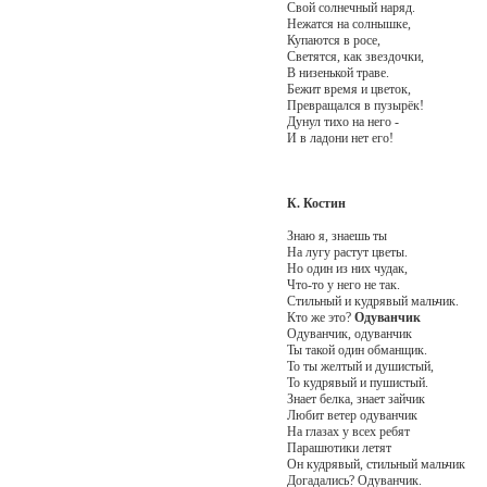
Свой солнечный наряд.
Нежатся на солнышке,
Купаются в росе,
Светятся, как звездочки,
В низенькой траве.
Бежит время и цветок,
Превращался в пузырёк!
Дунул тихо на него -
И в ладони нет его!
К. Костин
Знаю я, знаешь ты
На лугу растут цветы.
Но один из них чудак,
Что-то у него не так.
Стильный и кудрявый мальчик.
Кто же это?
Одуванчик
Одуванчик, одуванчик
Ты такой один обманщик.
То ты желтый и душистый,
То кудрявый и пушистый.
Знает белка, знает зайчик
Любит ветер одуванчик
На глазах у всех ребят
Парашютики летят
Он кудрявый, стильный мальчик
Догадались? Одуванчик.