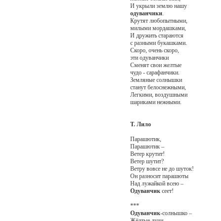
И укрыли землю нашу
одуванчики
.
Крутят любопытными,
милыми мордашками,
И дружить стараются
с разными букашками.
Скоро, очень скоро,
эти одуванчики
Сменят свои желтые
чудо - сарафанчики.
Земляные солнышки
станут белоснежными,
Легкими, воздушными
шариками нежными.
Т. Лило
Парашютик,
Парашютик –
Ветер крутит!
Ветер шутит?
Ветру вовсе не до шуток!
Он разносит парашюты
Над лужайкой всею –
Одуванчик
сеет!
***
Одуванчик
-солнышко –
Жёлтые лучи,