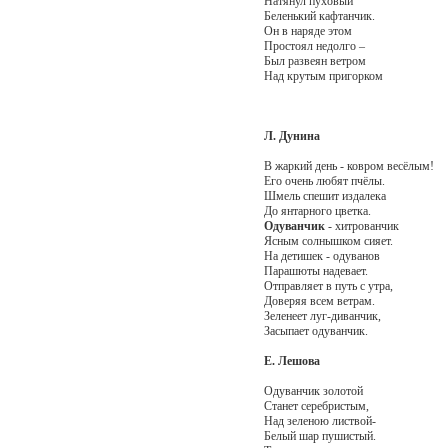
Натянул пуховый
Беленький кафтанчик.
Он в наряде этом
Простоял недолго –
Был развеян ветром
Над крутым пригорком
Л. Дунина
В жаркий день - ковром весёлым!
Его очень любят пчёлы.
Шмель спешит издалека
До янтарного цветка.
Одуванчик
- хитрованчик
Ясным солнышком сияет.
На детишек - одуванов
Парашюты надевает.
Отправляет в путь с утра,
Доверяя всем ветрам.
Зеленеет луг-диванчик,
Засыпает одуванчик.
Е. Лешова
Одуванчик золотой
Станет серебристым,
Над зеленою листвой-
Белый шар пушистый.