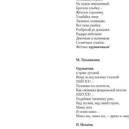
На лужок некошенный
Бросило улыбку -
Жёлтую горошину.
Улыбайся чаще
Ласковое солнышко.
Все свои улыбки
Разбросай до донышка.
Надари побольше
Девочкам и мальчикам
Солнечных улыбок -
Жёлтых
одуванчиков
!
М. Лукашкина
Одуванчик
в траве луговой
Ветру вслед покачал головой.
ПШУХХ! –
Пушинки его полетели,
Как снежинки февральской метели.
ПШУХХ! –
Подобные снежному рою,
Над лугами, над синей горою,
Мимо лета
И осени мимо…
Мимо нас, мимо вас, – прямо в зим
Н. Нехаева