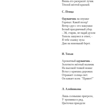
Вновь его раскрасит лучик
Тёплой жёлтой краской.
С. Птица
Одуванчик
на опушке
Горевал: Какой позор!
Ветер сдул с его макушки
Белый праздничный убор.
- Эй, старик, не падай духом
Тополь зашумел в ответ, -
Я тебе охапку пуха
Дам на новенький берет.
И. Тихая
Ароматный
одуванчик
-
Золотисто-жёлтый мальчик
На высокой тонкой ножке
Встал у краешка дорожки.
Отражает солнца свет.
Он кивает всем: "Привет!"
Л. Алейникова
Лишь солнышко пригрело,
У тропинки в ряд,
Цветочки приодели