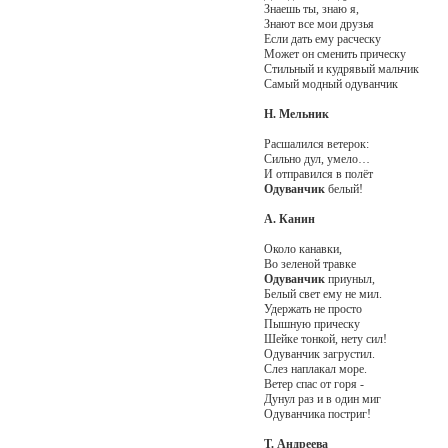
Знаешь ты, знаю я,
Знают все мои друзья
Если дать ему расческу
Может он сменить прическу
Стильный и кудрявый мальчик
Самый модный одуванчик
Н. Мельник
Расшалился ветерок:
Сильно дул, умело…
И отправился в полёт
Одуванчик
белый!
А. Канин
Около канавки,
Во зеленой травке
Одуванчик
приуныл,
Белый свет ему не мил.
Удержать не просто
Пышную прическу
Шейке тонкой, нету сил!
Одуванчик загрустил.
Слез наплакал море.
Ветер спас от горя -
Дунул раз и в один миг
Одуванчика постриг!
Т. Андреева