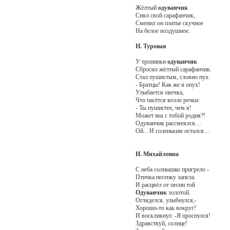
Жёлтый
одуванчик
Снял свой сарафанчик,
Сменил он платье скучное
На белое воздушное.
Н. Туровая
У тропинки
одуванчик
Сбросил жёлтый сарафанчик.
Стал пушистым, словно пух:
- Братцы! Как же я опух!
Улыбается овечка,
Что пасётся возле речки:
- Ты пушистее, чем я!
Может мы с тобой родня?!
Одуванчик рассмеялся…
Ой... И голеньким остался…
И. Михайловна
С неба солнышко пригрело -
Птичка песенку запела.
И расцвёл от песни той
Одуванчик
золотой.
Огляделся, улыбнулся,-
Хорошо-то как вокруг!
И воскликнул: -Я проснулся!
Здравствуй, солнце!