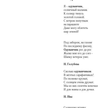
Я –
одуванчик
,
солнечный мальчик
К солнцу тянусь
золотой головой.
С ветром попутным
на парашюте
Даже могу облететь
шар земной!
Под забором, на газоне
По последнему фасону,
Одуванчик
рос да рос
Жалко мне его до слез -
Шапку ветерок унес.
Н. Голубева
Сколько
одуванчиков
В жёлтых сарафанчиках!
По полянке кружат,
С солнцем очень дружат.
Мы из них сплетём веночки
И для мамы и для дочки.
Н. Ива
Солнышко игриво