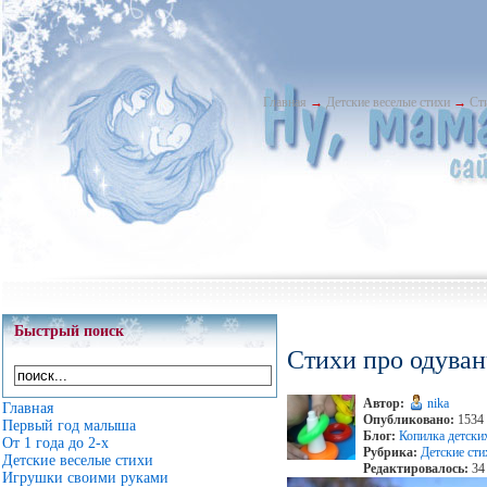
Главная
→
Детские веселые стихи
→
Ст
Быстрый поиск
Стихи про одува
Автор:
nika
Главная
Опубликовано:
1534 
Первый год малыша
Блог:
Копилка детски
От 1 года до 2-х
Рубрика:
Детские сти
Детские веселые стихи
Редактировалось:
34 
Игрушки своими руками