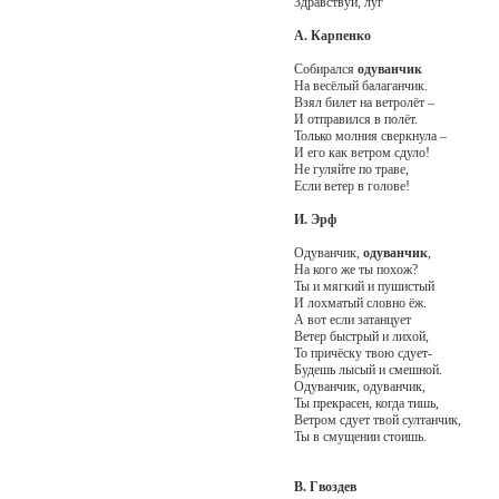
Здравствуй, луг
А. Карпенко
Собирался
одуванчик
На весёлый балаганчик.
Взял билет на ветролёт –
И отправился в полёт.
Только молния сверкнула –
И его как ветром сдуло!
Не гуляйте по траве,
Если ветер в голове!
И. Эрф
Одуванчик,
одуванчик
,
На кого же ты похож?
Ты и мягкий и пушистый
И лохматый словно ёж.
А вот если затанцует
Ветер быстрый и лихой,
То причёску твою сдует-
Будешь лысый и смешной.
Одуванчик, одуванчик,
Ты прекрасен, когда тишь,
Ветром сдует твой султанчик,
Ты в смущении стоишь.
В. Гвоздев