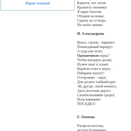
Кажется, что летом
Шарик тканевый
Кружатся снежинки.
Я нарву букетик
Облаков на ножке,
Спрячу их от ветра
На своём окошке.
И. Александрова
Купол, стропы - парашют.
Неизведанный маршрут.
А куда они летят,
Одуванчиков
отряд?
Чтобы высадить десант,
Нужен опыт и талант.
Корабли стоят в порту -
Набираем высоту!
Осторожнее - овраг,
Для десанта злейший враг.
Эй, друзья, левей немного,
Здесь железная дорога...
Свежевскопанная грядка!
Всем внимание!
ПОСАДКА!
Е. Осипова
Расцвели веселые,
желтые болванчики,