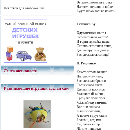
Ветерок помог цветочку:
Налетел, оставив в юбке –
Нет тегов для отображения
Будет зябко только ночкой.
Тетушка Ау
Одуванчики
цветы
Ослепительно желты!
И горит лужайка наша
Словно сказочная чаша,
Где на круглом донце
Расплескалось солнце!
Н. Радченко
Лента активности
Как-то утром вышло
На прогулку лето,
Расплескало брызги
Солнечного света.
Развивающие игрушки сделай сам
Где земли коснулся
Золотистый зайчик,
Сразу же проснулся
Жёлтый
одуванчик
.
Все они сначала
Были золотыми,
А потом вдруг стали
Белыми, седыми.
Раздувает ветер
Лёгкие пушинки -