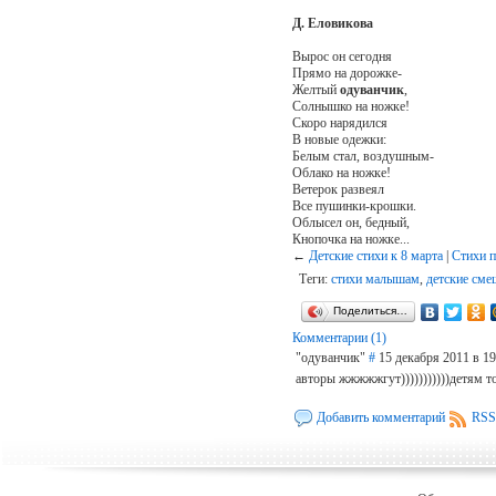
Д. Еловикова
Вырос он сегодня
Прямо на дорожке-
Желтый
одуванчик
,
Солнышко на ножке!
Скоро нарядился
В новые одежки:
Белым стал, воздушным-
Облако на ножке!
Ветерок развеял
Все пушинки-крошки.
Облысел он, бедный,
Кнопочка на ножке...
←
Детские стихи к 8 марта
|
Стихи 
Теги:
стихи малышам
,
детские сме
Поделиться…
Комментарии (1)
"одуванчик"
#
15 декабря 2011 в 19
авторы жжжжжгут)))))))))))детям точ
Добавить комментарий
RSS