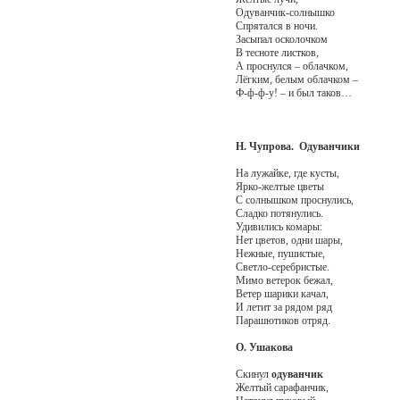
Одуванчик-солнышко
Спрятался в ночи.
Засыпал осколочком
В тесноте листков,
А проснулся – облачком,
Лёгким, белым облачком –
Ф-ф-ф-у! – и был таков…
Н. Чупрова. Одуванчики
На лужайке, где кусты,
Ярко-желтые цветы
С солнышком проснулись,
Сладко потянулись.
Удивились комары:
Нет цветов, одни шары,
Нежные, пушистые,
Светло-серебристые.
Мимо ветерок бежал,
Ветер шарики качал,
И летит за рядом ряд
Парашютиков отряд.
О. Ушакова
Скинул
одуванчик
Желтый сарафанчик,