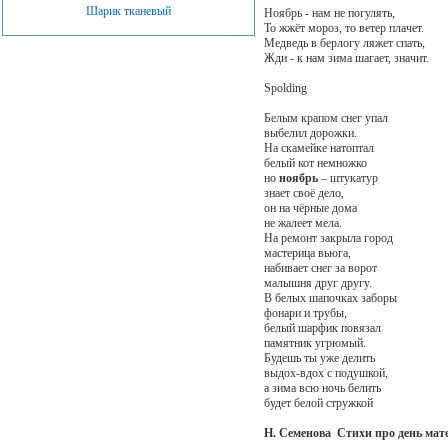
Шарик тканевый
Ноябрь - нам не погулять,
То жжёт мороз, то ветер плачет.
Медведь в берлогу ляжет спать,
Жди - к нам зима шагает, значит.
Spolding
Белым крапом снег упал
выбелил дорожки.
На скамейке натоптал
белый кот немножко
но
ноябрь
– штукатур
знает своё дело,
он на чёрные дома
не жалеет мела.
На ремонт закрыла город
мастерица вьюга,
набивает снег за ворот
малышня друг другу.
В белых шапочках заборы
фонари и трубы,
белый шарфик повязал
памятник угрюмый.
Будешь ты уже делить
выдох-вдох с подушкой,
а зима всю ночь белить
будет белой стружкой
Н. Семенова
Стихи про день мат