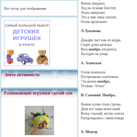
Инеем покрыта.
Лед на лужице блестит,
Нет тегов для отображения
Лужа замерзает.
Это к нам зима спешит,
Осень провожает.
Л.Луканова
Дождик льет как из ведра,
Сидит дома детвора.
Весь
ноябрь
хмурится,
Холодно на улице
А. Асинская
Осень помахала
Лента активности
Пестреньким платочком:
"За окном-
ноябрь
,
Уезжаю. Точка".
Развивающие игрушки сделай сам
Н. Самоний Ноябрь.
Нынче осень стала строже,
День всё чаще непогожий.
Ветер стылый, жутко злится.
Распрощались с нами птицы.
А. Мецгер