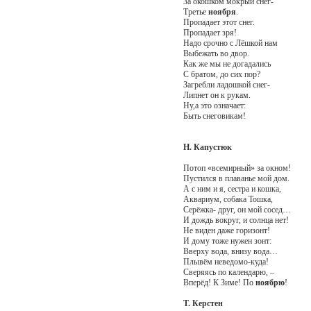
За окошком мокрый снег-
Третье
ноября
.
Пропадает этот снег.
Пропадает зря!
Надо срочно с Лёшкой нам
Выбежать во двор.
Как же мы не догадались
С братом, до сих пор?
Загребли ладошкой снег-
Липнет он к рукам.
Ну,а это означает:
Быть снеговикам!
Н. Капустюк
Потоп «всемирный» за окном!
Пустился в плаванье мой дом.
А с ним и я, сестра и кошка,
Аквариум, собака Тошка,
Серёжка- друг, он мой сосед…
И дождь вокруг, и солнца нет!
Не виден даже горизонт!
И дому тоже нужен зонт:
Вверху вода, внизу вода…
Плывём неведомо-куда!
Сверяясь по календарю, –
Вперёд! К Зиме! По
ноябрю
!
Т. Керстен