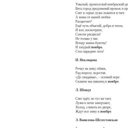
Унылый, промозглый ноябрьский де
Весь город предзимний промок и пр
Снег в серые лужи ложится и тает.
А мама от нашей любви
Расцветает!
Ещё чуть объятий, добра и тепла,
И вот, посмотрите,
Совсем расцвела!
Не только у нас.
Всюду мамы-букеты!
И хмурый
ноябрь
Стал наряднее лета!
И. Неклюдова
Речку на зиму обняв,
Рад морозу ледостав.
«До свиданья», – осенней поре
Скажем мы наконец в
ноябре
.
Л. Шмидт
Снег идёт, но тут же тает,
Лужи к ночи замерзают,
Холод, слякоть во дворе,
Ждут все зиму в
ноябре
.
Э. Вавилова-Шелестовская