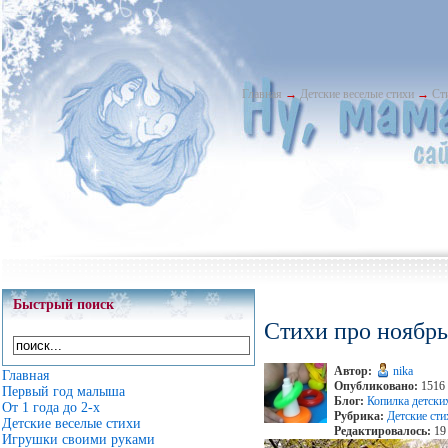
Главная
→
Детские веселые стихи
→
Ст
Быстрый поиск
Стихи про ноябрь
Автор:
nika
Главная
Опубликовано:
1516 
Первый год малыша
Блог:
Копилка детски
От 1 года до 2-х
Рубрика:
Детские сти
Детские веселые стихи
Редактировалось:
19 
Игрушки своими руками