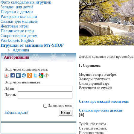
Фото самодельных игрушек
Загадки для детей
Поделки с детьми
Раскраски малышам
Сказки для малышей
Жестовые игры
Пальчиковые игры
Скороговорки детям
Worksheets English
Игрушки от магазина MY-SHOP
Админка
Детские красивые стихи про ноябрь:
Авторизация
Г. Соренкова
Вход через социальную сеть:
Мерзнет ветер в
ноябре
,
Холодом простужен:
Вход через
numama.ru
:
Он на утренней заре
Встретился со стужей.
Логин:
Пароль:
Стихи про каждый месяц года
Запомнить меня
Стишки про осень детские
Забыли пароль?
[/b]
Тучей неба синева
От земли закрыта,
И осенняя трава