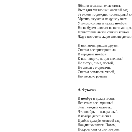
Яблони и сливы голые стоят.
Выглядит уныло наш осенний сад.
За окном то дождик, то холодный с
Мрачно, неуютно на душе у всех.
Утонуло солнце в лужах
ноября
.
Но не будем злиться на него мы зря.
Приготовим лыжи, санки и коньки.
Ждут нас очень скоро зимние деньки
К нам зима пришла, друзья,
Снегом все припорошила.
В середине
ноября
К нам, видать, не зря спешила!
Не лютуй, зима, постой,
Не спеши с морозами.
Снегом землю ты укрой,
Как весною розами...
А. Фукалов
В
ноябре
и дождь и снег,
Лес стоит весь мрачный.
Знает каждый человек,
Что ноябрь — невзрачный.
В ноябре деревья спят
Прибит дождём осенний сад.
Дождик кончится. Потом,
Покроет снег своим ковром.