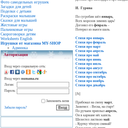
Фото самодельных игрушек
Загадки для детей
И. Гурина
Поделки с детьми
Раскраски малышам
По сугробам шёл
январь
,
Сказки для малышей
Всех морозов зимних царь!
Жестовые игры
Догонял его
февраль
–
Потерял из вьюги шаль.
Пальчиковые игры
Скороговорки детям
Стихи про январь
Worksheets English
Стихи про февраль
Игрушки от магазина MY-SHOP
Стихи про март
Админка
Стихи про апрель
Авторизация
Стихи про май
Стихи про июнь
Стихи про июль
Вход через социальную сеть:
Стихи про август
Стихи про сентябрь
Стихи про октябрь
Вход через
numama.ru
:
Стихи про ноябрь
Логин:
Стихи про декабрь
Пароль:
[/b]
Запомнить меня
Прибежал на смену
март
,
Зазвенел: - Весна, на старт!
Забыли пароль?
По ручьям приплыл
апрель
,
Он в кармане нёс капель.
Шелестел листвою
май
:
- Куртку тёплую снимай!
Одуванчик нёс
июнь
.