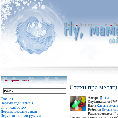
Главная
→
Детские веселые стихи
→
Ст
Быстрый поиск
Стихи про месяцы
Автор:
nika
Главная
Опубликовано:
1767 
Первый год малыша
Блог:
Копилка детски
От 1 года до 2-х
Рубрика:
Детские сти
Детские веселые стихи
Редактировалось:
7 р
Игрушки своими руками
Детские про календарь и про каждый