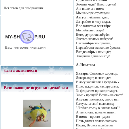
Хочешь чуда? Просто дунь!
Нет тегов для отображения
А в июле, а в
июле
Мы на море отдохнули!
Август
пчёлами гудел,
Да грибом в лесу сидел.
В золотистом
сентябре
Мы забыли о жаре!
Ветер дунул
октябрём
:
Листьев жёлтых наберём!
Нас
ноябрь
заморозил,
Первый снег на землю бросил.
Вот
декабрь
к нам идёт,
Завершая длинный год!
А. Игнатова
Лента активности
Январь
. Снежинок хоровод.
Январь идет, и снег идет.
В лесу хозяйничал
февраль
-
И лес искрится, как хрусталь.
Развивающие игрушки сделай сам
За февралем приходит
март
.
Зима - прощай! Весна - на старт!
Апрель
прекрасен, спору нет.
Сажусь на свой велосипед.
"Люблю грозу в начале
мая
"!
А чьи слова, пока не знаю...
В
июне
- просто чудеса -
Ночь длится только полчаса.
Июль
, Вуокса и рыбалка.