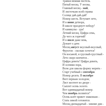
Травки нежная постель.
Пятый месяц. У весны,
Главный месяц -
май
,
И листочкам всей страны
Солнце дай-дай-дай!
Номер шесть. Вступает лето,
И в
июне
детвора,
В школе празднует победу!
И каникулы - ура!
Летний месяц. Цифра семь,
До чего ж горячий!
И в
июле
даже пень,
Думает о даче.
Месяц
август
вкусный-вкусный,
Фруктов - сколько хочется!
Он восьмой, и грусный-грустный -
Лето скоро кончится...
Цифра девять! Цифра девять,
И осенняя пора,
Всем для школы форму мерить -
Старт учебный с
сентября
.
Номер десять. В
октябре
Веет первым холодом;
Лист желтеет во дворе -
Сыплет осень золото.
Вот одиннадцатый номер.
Чем
ноябрь
полнится?
Осень шлёт привет знакомым -
Стать зимой готовится.
Месяц двенадцатый - зимние дни -