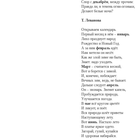
Спор с
декабрём
, между прочим:
Правда ли, в темень огни-огоньки,
Делают белые ночи?
Т. Леванова
Открываем календарь.
Первый месяц в нём –
январь
.
Лихо празднует народ
Рождество и Новый Год.
А за ним
февраль
идёт.
Нам метели он несёт.
Как же злой зиме ни быть,
Знает: надо уходить.
Март
– считается весной,
Вот и борется с зимой.
И, конечно, побеждает:
Вечных зим, ведь, не бывает.
Дальше следует
апрель
.
Он – звонарь. Звенит капель,
Пробуждается природа,
Улучшается погода.
В
мае
всё кругом цветёт
И ликует, и поёт.
Вся природа шлёт приветы
Наступающему лету.
Вот
июнь
. Настало лето
В платье яркое одето.
Загорай, гуляй, купайся
И здоровья набирайся.