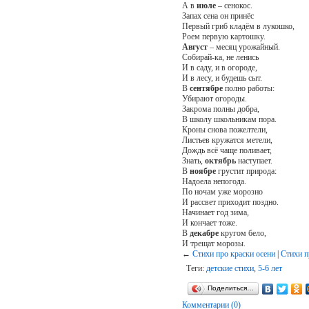
А в
июле
– сенокос.
Запах сена он принёс
Первый гриб кладём в лукошко,
Роем первую картошку.
Август
– месяц урожайный.
Собирай-ка, не ленись
И в саду, и в огороде,
И в лесу, и будешь сыт.
В
сентябре
полно работы:
Убирают огороды.
Закрома полны добра,
В школу школьникам пора.
Кроны снова пожелтели,
Листьев кружатся метели,
Дождь всё чаще поливает,
Знать,
октябрь
наступает.
В
ноябре
грустит природа:
Надоела непогода.
По ночам уже морозно
И рассвет приходит поздно.
Начинает год зима,
И кончает тоже.
В
декабре
кругом бело,
И трещат морозы.
←
Стихи про краски осени
|
Стихи п
Теги:
детские стихи
,
5-6 лет
Поделиться…
Комментарии (0)