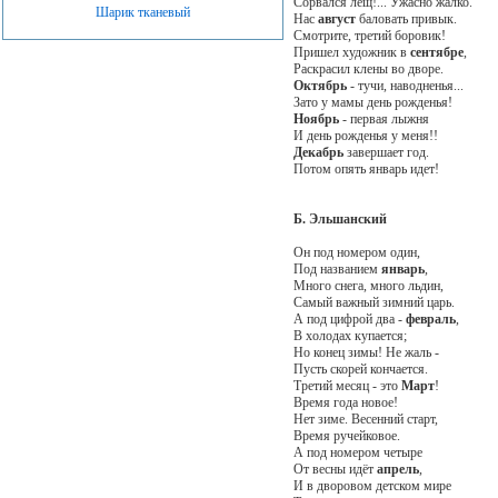
Сорвался лещ!... Ужасно жалко.
Шарик тканевый
Нас
август
баловать привык.
Смотрите, третий боровик!
Пришел художник в
сентябре
,
Раскрасил клены во дворе.
Октябрь
- тучи, наводненья...
Зато у мамы день рожденья!
Ноябрь
- первая лыжня
И день рожденья у меня!!
Декабрь
завершает год.
Потом опять январь идет!
Б. Эльшанский
Он под номером один,
Под названием
январь
,
Много снега, много льдин,
Самый важный зимний царь.
А под цифрой два -
февраль
,
В холодах купается;
Но конец зимы! Не жаль -
Пусть скорей кончается.
Третий месяц - это
Март
!
Время года новое!
Нет зиме. Весенний старт,
Время ручейковое.
А под номером четыре
От весны идёт
апрель
,
И в дворовом детском мире