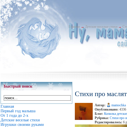
Главная
→
Детские веселые стихи
→
Ст
Быстрый поиск
Стихи про маслят
Автор:
mamochka
Главная
Опубликовано:
4336 
Первый год малыша
Блог:
Копилка детски
От 1 года до 2-х
Рубрика:
Стихи про 
Детские веселые стихи
Редактировалось:
6 р
Игрушки своими руками