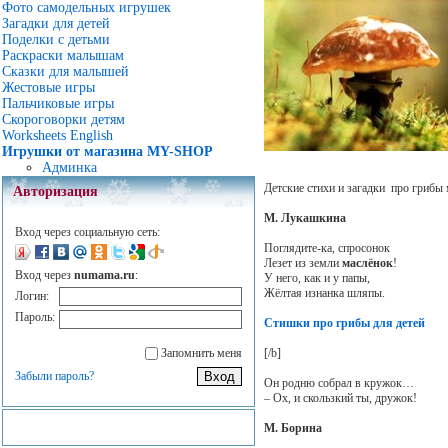
Фото самодельных игрушек
Загадки для детей
Поделки с детьми
Раскраски малышам
Сказки для малышей
Жестовые игры
Пальчиковые игры
Скороговорки детям
Worksheets English
Игрушки от магазина MY-SHOP
Админка
Детские стихи и загадки про грибы 
Авторизация
М. Лукашкина
Вход через социальную сеть:
Поглядите-ка, спросонок
Лезет из земли
маслёнок
!
Вход через
numama.ru
:
У него, как и у папы,
Жёлтая изнанка шляпы.
Логин:
Пароль:
Стишки про грибы для детей
[/b]
Запомнить меня
Забыли пароль?
Он родню собрал в кружок…
– Ох, и скользкий ты, дружок!
М. Борина