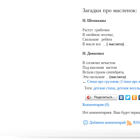
Загадки про масленок:
Н. Шемякина
Растут грибочки
В хвойном лесочке,
Скользкие ребята
В масле все …
( маслята)
.
Н. Довженко
В соснячке нечастом
Под высоким настом
Встали строем сентябрята,
Эти скользкие …
(маслята)
←
Стихи про грузовик
|
Стихи про 
Теги:
детские стихи
,
детские весел
Поделиться…
Комментарии (0)
Нет комментариев. Ваш будет перв
Добавить комментарий
RSS