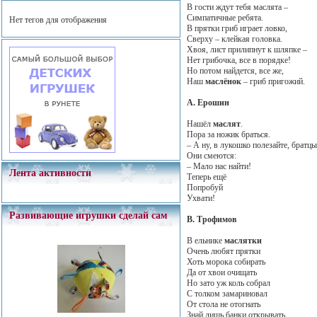
В гости ждут тебя маслята –
Симпатичные ребята.
Нет тегов для отображения
В прятки гриб играет ловко,
Сверху – клейкая головка.
Хвоя, лист прилипнут к шляпке –
Нет грибочка, все в порядке!
Но потом найдется, все же,
Наш
маслёнок
– гриб пригожий.
А. Ерошин
Нашёл
маслят
.
Пора за ножик браться.
– А ну, в лукошко полезайте, братцы
Они смеются:
– Мало нас найти!
Лента активности
Теперь ещё
Попробуй
Ухвати!
Развивающие игрушки сделай сам
В. Трофимов
В ельнике
маслятки
Очень любят прятки
Хоть морока собирать
Да от хвои очищать
Но зато уж коль собрал
С толком замариновал
От стола не отогнать
Знай лишь банки открывать