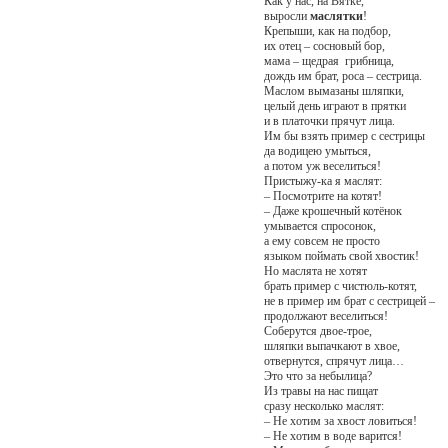
Как у нас, на Вятке,
выросли
маслятки
!
Крепыши, как на подбор,
их отец – сосновый бор,
мама – щедрая грибница,
дождь им брат, роса – сестрица.
Маслом вымазаны шляпки,
целый день играют в прятки
и в платочки прячут лица.
Им бы взять пример с сестрицы
да водицею умыться,
а потом уж веселиться!
Пристыжу-ка я маслят:
– Посмотрите на котят!
– Даже крошечный котёнок
умывается спросонок,
а ему совсем не просто
языком поймать свой хвостик!
Но маслята не хотят
брать пример с чистюль-котят,
не в пример им брат с сестрицей –
продолжают веселиться!
Соберутся двое-трое,
шляпки выпачкают в хвое,
отвернутся, спрячут лица…
Это что за небылица?
Из травы на нас пищат
сразу несколько маслят:
– Не хотим за хвост ловиться!
– Не хотим в воде варится!