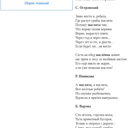
Шарик тканевый
С. Островский
Знаю место я, ребята,
Где растут грибы маслята.
Потому
маслята
там,
Что верны своим корням.
Верно, вырастут опять
Через год и через пять...
Через лет и сто, и двести...
Если будет лес...на месте.
Сесть на обед
маслёнок
манит
нас прям в лесу за хвойным настом:
Его ещё никто не жарит,
а он уже помазан маслом!
Р. Новикова
А
маслята
, а маслята,
Вот весёлые ребята!
По опушке разбежались,
Вдоволь в прятки наигрались.
Б. Ворона
Сто иголок, горстка моха,
Чуть приметный бугорок.
Только я свернул с дороги –
Слева, под сосной, грибок,