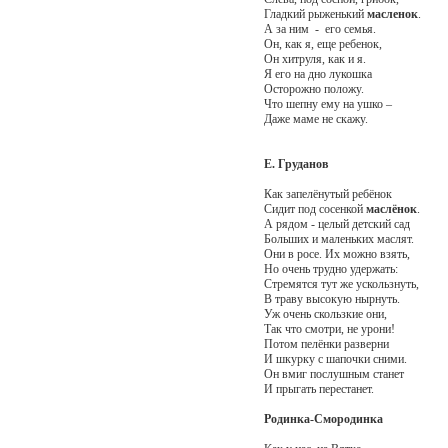
Гладкий рыженький
масленок
.
А за ним - его семья.
Он, как я, еще ребенок,
Он хитруля, как и я.
Я его на дно лукошка
Осторожно положу.
Что шепну ему на ушко –
Даже маме не скажу.
Е. Груданов
Как запелёнутый ребёнок
Сидит под сосенкой
маслёнок
.
А рядом - целый детский сад
Больших и маленьких маслят.
Они в росе. Их можно взять,
Но очень трудно удержать:
Стремятся тут же ускользнуть,
В траву высокую нырнуть.
Уж очень скользкие они,
Так что смотри, не урони!
Потом пелёнки разверни
И шкурку с шапочки сними.
Он вмиг послушным станет
И прыгать перестанет.
Родинка-Смородинка