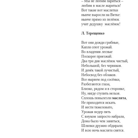
– Мы не любим париться –
любим в масле жариться!
Вот такие вот маслятки
нынче выросли на Вятке:
нынче прямо из пелёнок
учит дедушку маслёнок!
Л. Терещенко
Вот они дожди грибные,
Капли сеют урожай.
Во владения лесные
Поскорее приезжай.
Два три дня маслёнок чистый,
Небольшой, без червяков.
И денёк такой лучистый,
Небосвод без облаков.
Все ныряем под сосёнки,
Разбегаются глаза,
Близко, рядом и в сторонке,
Ну, нигде ступить нельзя.
Сплошь повылезли
маслята
,
Не приходится искать.
И нести тяжеловато,
Урожая ведер пять
С внуком запросто набрали,
Дома было чем заняться,
Шляпки дружно обдирали.
И всю ночь маслята снятся.