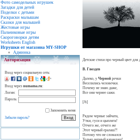
Фото самодельных игрушек
Загадки для детей
Поделки с детьми
Раскраски малышам
Сказки для малышей
Жестовые игры
Пальчиковые игры
Скороговорки детям
Worksheets English
Игрушки от магазина MY-SHOP
Админка
Детские стихи про черный цвет для д
Авторизация
В. Гвоздев
Вход через социальную сеть:
Далеко, у
Черной
речки
Веселились человечки.
Вход через
numama.ru
:
Почему не знаю даже,
Все они чернее сажи.
Логин:
Пароль:
[/b]
Запомнить меня
Рядом черные зайчата,
Забыли пароль?
Утки, гуси и цыплята!
Отчего же, отчего же
Этот черный ералаш?!
Потому что не сломался
Только черный карандаш!