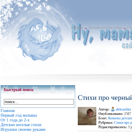
Главная
→
Детские веселые стихи
→
Ст
Быстрый поиск
Стихи про черный
Автор:
aleksashka
Главная
Опубликовано:
2587 
Первый год малыша
Блог:
Копилка детски
От 1 года до 2-х
Рубрика:
Стихи про 
Детские веселые стихи
Редактировалось:
3 р
Игрушки своими руками