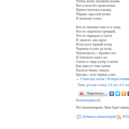
Чтобы мчать заставить вскачь.
Вот и ночь без проволочки
Прячет веточки и кочки,
Чёрных зарослей пучки
И колючие сучки.
Кто-то чмокнул чем-то в чаще,
Кто-то скорчился урчащий,
Что-то чиркнуло в плечо
И запахло, как харчо.
Испугался чёрный кучер
Черноты и кляч до кучи,
Чертыхнулся, с брички слез
И помчался через лес.
Скачет в чаще кучер в пончо
Как апач от стаи гончих.
Налегке бежит, ловкач,
Бросив с лечо чёрных кляч.
←
Стихи про носик
|
Четверостишия
Теги:
детские стихи
,
5-6 лет
,
4-5 ле
Поделиться…
Комментарии (0)
Нет комментариев. Ваш будет перв
Добавить комментарий
RSS