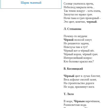
Шарик тканевый
Солнце укатилось прочь,
Небосвод накрыла ночь...
Так темно вокруг - хоть плачь,
Заплутал во мраке грач.
Ночи тьма и грач проворный -
Это цвет, конечно,
черный
.
Л. Степанова
Почему-то неудачи
Чёрной
полосой зовут.
Не решаются задачи,
Невезуха там и тут!
Чёрный кот и чёрный пёс.
Чёрный ворон, чёрный грач.
Интереснейший вопрос:
Кто болонке красил нос?
В. Косовицкий
Чёрный
цвет в лучах блестит,
Весь асфальт смолой залит,
На строительство дороги
Не ходи, прилипнут ноги.
Т. Лило
В море,
Чёрным
наречённом,
Разносветлая вода.