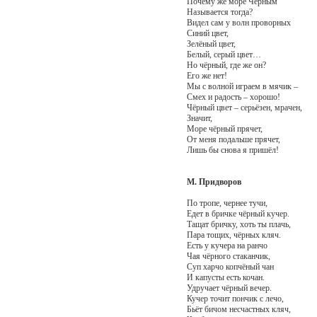
Почему же море Чёрным
Называется тогда?
Видел сам у волн проворных
Синий цвет,
Зелёный цвет,
Белый, серый цвет…
Но чёрный, где же он?
Его же нет!
Мы с волной играем в мячик –
Смех и радость – хорошо!
Чёрный цвет – серьёзен, мрачен,
Значит,
Море чёрный прячет,
От меня подальше прячет,
Лишь бы снова я пришёл!
М. Придворов
По тропе, чернее тучи,
Едет в бричке чёрный кучер.
Тащат бричку, хоть ты плачь,
Пара тощих, чёрных кляч.
Есть у кучера на ранчо
Чая чёрного стаканчик,
Суп харчо копчёный чан
И капусты есть кочан.
Удручает чёрный вечер.
Кучер точит пончик с лечо,
Бьёт бичом несчастных кляч,