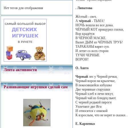
. Липатова
Нет тегов для отображения
Жёлтый - свет,
А
чёрный
- ТЬМА!
НОЧЬ вошла во все дома.
ЧЁРНЫЙ КОТ прищурил глазки,
Вор крадётся
В ЧЁРНОЙ МАСКЕ.
Валит ДЫМ из ЧЁРНЫХ ТРУБ!
ТАРАКАНЫ варят суп.
И летят со всех сторон
ТУЧИ ЧЕРНЫЕ
ВОРОН!
О. Ашто
Лента активности
Черный
лес у Черной речки,
Черный ворон на крылечке,
В покосившейся избушке
Развивающие игрушки сделай сам
Две чернявые старушки
Черный хлеб в печи пекут,
Черный чай из блюдец пьют.
С черной редькой пироги
Уплетают две Яги
И относятся с опаской
К взрослым, что не верят в сказки
Е. Карпенко