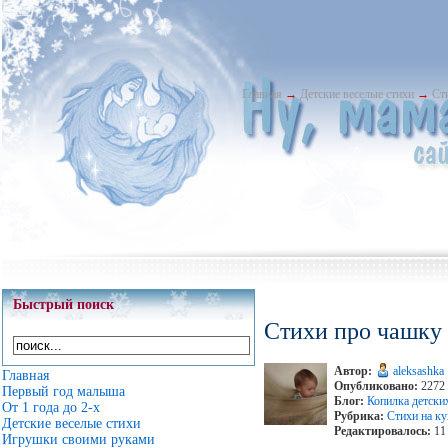
Главная
→
Детские веселые стихи
→
Ст
Быстрый поиск
Стихи про чашку
Автор:
aleksashka
Главная
Опубликовано:
2272 
Первый год малыша
Блог:
Копилка детски
От 1 года до 2-х
Рубрика:
Стихи на ку
Детские веселые стихи
Редактировалось:
11 
Игрушки своими руками