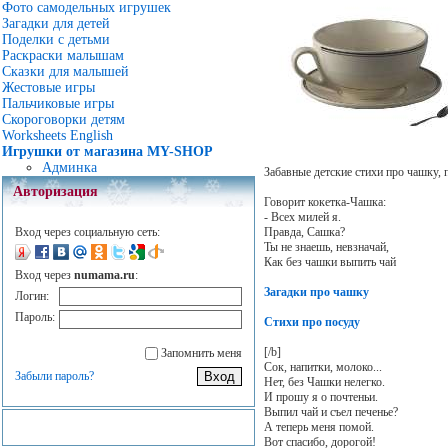
Фото самодельных игрушек
Загадки для детей
Поделки с детьми
Раскраски малышам
Сказки для малышей
Жестовые игры
Пальчиковые игры
Скороговорки детям
Worksheets English
Игрушки от магазина MY-SHOP
Админка
Забавные детские стихи про чашку, 
Авторизация
Говорит кокетка-Чашка:
- Всех милей я.
Правда, Сашка?
Вход через социальную сеть:
Ты не знаешь, невзначай,
Как без чашки выпить чай
Вход через
numama.ru
:
Загадки про чашку
Логин:
Пароль:
Стихи про посуду
[/b]
Запомнить меня
Сок, напитки, молоко...
Забыли пароль?
Нет, без Чашки нелегко.
И прошу я о почтеньи.
Выпил чай и съел печенье?
А теперь меня помой.
Вот спасибо, дорогой!