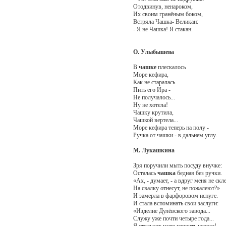
Отодвинув, ненароком,
Их своим гранёным боком,
Встряла Чашка- Великан:
- Я не Чашка! Я стакан.
О. Улыбышева
В
чашке
плескалось
Море кефира,
Как не старалась
Пить его Ира -
Не получалось...
Ну не хотела!
Чашку крутила,
Чашкой вертела...
Море кефира теперь на полу -
Ручка от чашки - в дальнем углу.
М. Лукашкина
Зря поручили мыть посуду внучке:
Осталась
чашка
бедная без ручки.
«Ах, - думает, - а вдруг меня не скле
На свалку отнесут, не пожалеют?»
И замерла в фарфоровом испуге.
И стала вспоминать свои заслуги:
«Изделие Дулёвского завода...
Служу уже почти четыре года...
Я стольких чаем напоить успела!