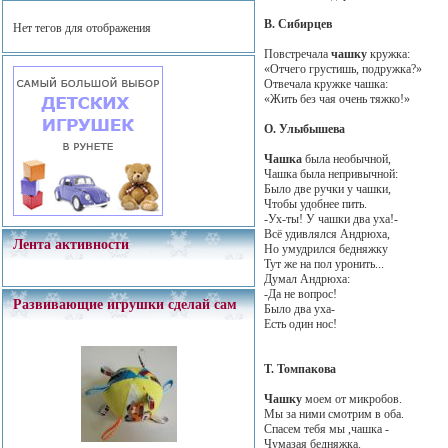
В. Сибирцев
Нет тегов для отображения
Повстречала
чашку
кружка:
«Отчего грустишь, подружка?»
Отвечала кружке чашка:
«Жить без чая очень тяжко!»
О. Улыбышева
Чашка
была необычной,
Чашка была непривычной:
Было две ручки у чашки,
Чтобы удобнее пить.
-Ух-ты! У чашки два уха!-
Всё удивлялся Андрюха,
Лента активности
Но умудрился бедняжку
Тут же на пол уронить...
Думал Андрюха:
-Да не вопрос!
Развивающие игрушки сделай сам
Было два уха-
Есть один нос!
Т. Томпакова
Чашку
моем от микробов.
Мы за ними смотрим в оба.
Спасем тебя мы ,чашка -
Чумазая бедняжка.