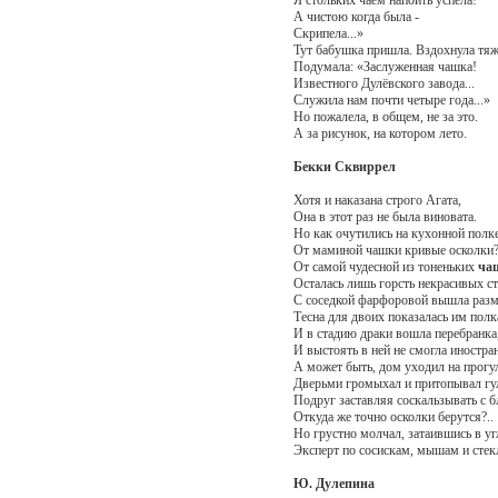
А чистою когда была -
Скрипела...»
Тут бабушка пришла. Вздохнула тяж
Подумала: «Заслуженная чашка!
Известного Дулёвского завода...
Служила нам почти четыре года...»
Но пожалела, в общем, не за это.
А за рисунок, на котором лето.
Бекки Сквиррел
Хотя и наказана строго Агата,
Она в этот раз не была виновата.
Но как очутились на кухонной полк
От маминой чашки кривые осколки
От самой чудесной из тоненьких
ча
Осталась лишь горсть некрасивых с
С соседкой фарфоровой вышла разм
Тесна для двоих показалась им полк
И в стадию драки вошла перебранка
И выстоять в ней не смогла иностра
А может быть, дом уходил на прогу
Дверьми громыхал и притопывал гу
Подруг заставляя соскальзывать с 
Откуда же точно осколки берутся?..
Но грустно молчал, затаившись в уг
Эксперт по сосискам, мышам и стек
Ю. Дулепина