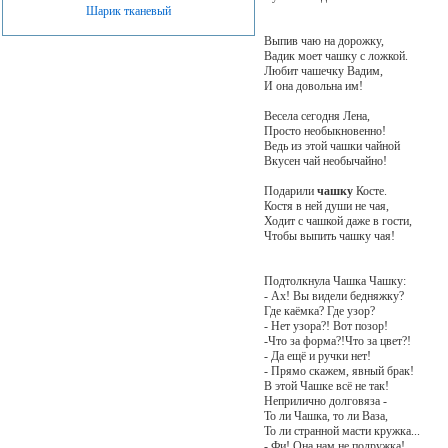
Шарик тканевый
Выпив чаю на дорожку,
Вадик моет чашку с ложкой.
Любит чашечку Вадим,
И она довольна им!
Весела сегодня Лена,
Просто необыкновенно!
Ведь из этой чашки чайной
Вкусен чай необычайно!
Подарили
чашку
Косте.
Костя в ней души не чая,
Ходит с чашкой даже в гости,
Чтобы выпить чашку чая!
Подтолкнула Чашка Чашку:
- Ах! Вы видели бедняжку?
Где каёмка? Где узор?
- Нет узора?! Вот позор!
-Что за форма?!Что за цвет?!
- Да ещё и ручки нет!
- Прямо скажем, явный брак!
В этой Чашке всё не так!
Неприлично долговяза -
То ли Чашка, то ли Ваза,
То ли странной масти кружка...
- Фи! Она нам не подружка!