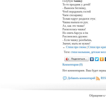
Голубую
чашку
.
То-то праздник у детей!
- Вымоем беглянку,
Чтоб порадовать гостей
Чаем спозаранку.
Только вдруг раздался стук:
Чашка выпала из рук.
Ах, как это тяжко!
Раскололась чашка!
Но опять барсук и ёж
Рассмеялись дружно:
- Если чашку разобьёшь,
Значит, мыть не нужно!
←
Cтихи про гнома
|
Стихи про кра
Теги:
стихи малышам
,
детские вес
Поделиться…
Комментарии (0)
Нет комментариев. Ваш будет перв
Добавить комментарий
RSS
Обращение к 