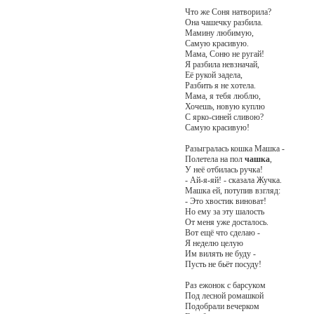
Что же Соня натворила?
Она чашечку разбила.
Мамину любимую,
Самую красивую.
Мама, Соню не ругай!
Я разбила невзначай,
Её рукой задела,
Разбить я не хотела.
Мама, я тебя люблю,
Хочешь, новую куплю
С ярко-синей сливою?
Самую красивую!
Разыгралась кошка Машка -
Полетела на пол
чашка
,
У неё отбилась ручка!
- Ай-я-яй! - сказала Жучка.
Машка ей, потупив взгляд:
- Это хвостик виноват!
Но ему за эту шалость
От меня уже досталось.
Вот ещё что сделаю -
Я неделю целую
Им вилять не буду -
Пусть не бьёт посуду!
Раз ежонок с барсуком
Под лесной ромашкой
Подобрали вечерком