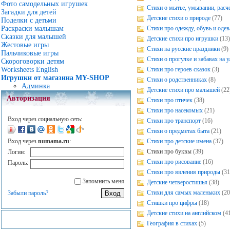
Фото самодельных игрушек
Стихи о мытье, умывании, расч
Загадки для детей
Детские стихи о природе
(77)
Поделки с детьми
Стихи про одежду, обувь и одев
Раскраски малышам
Сказки для малышей
Детские стихи про игрушки
(13)
Жестовые игры
Стихи на русские праздники
(9)
Пальчиковые игры
Стихи о прогулке и забавах на у
Скороговорки детям
Стихи про героев сказок
(3)
Worksheets English
Игрушки от магазина MY-SHOP
Стихи о родственниках
(8)
Админка
Детские стихи про малышей
(22
Авторизация
Стихи про птичек
(38)
Стихи про насекомых
(21)
Вход через социальную сеть:
Стихи про транспорт
(16)
Стихи о предметах быта
(21)
Стихи про детские имена
(37)
Вход через
numama.ru
:
Стихи про буквы
(39)
Логин:
Стихи про рисование
(16)
Пароль:
Стихи про явления природы
(31
Запомнить меня
Детские четверостишья
(38)
Стихи для самых маленьких
(20
Забыли пароль?
Стишки про цифры
(18)
Детские стихи на английском
(4
География в стихах
(5)