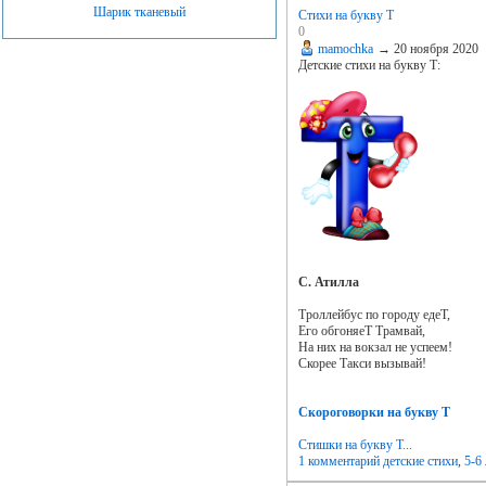
Шарик тканевый
Стихи на букву Т
0
mamochka
→
20 ноября 2020
Детские стихи на букву Т:
С. Атилла
Троллейбус по городу едеТ,
Его обгоняеТ Трамвай,
На них на вокзал не успеем!
Скорее Такси вызывай!
Скороговорки на букву Т
Стишки на букву Т...
1 комментарий
детские стихи
,
5-6 