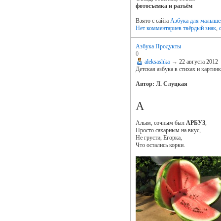
фотосъемка и разъём
Взято с сайта
Азбука для малыше
Нет комментариев
твёрдый знак
,
Азбука Продукты
0
aleksashka
→
22 августа 2012
Детская азбука в стихах и картин
Автор: Л. Слуцкая
А
Алым, сочным был
АРБУЗ
,
Просто сахарным на вкус,
Не грусти, Егорка,
Что остались корки.