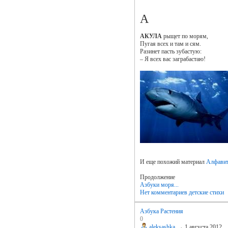
А
АКУЛА
рыщет по морям,
Пугая всех и там и сям.
Разинет пасть зубастую:
– Я всех вас заграбастаю!
И еще похожий материал
Алфавит
Продолжение
Азбуки моря...
Нет комментариев
детские стихи
Азбука Растения
0
aleksashka
→
1 августа 2012