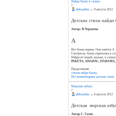
Найди букву в словах
0
aleksashka
→
9 августа 2012
Детские стихи найди 
Автор: В.Черняева
А
Вот буква первая. Она зовётся А.
Смотри-ка, буква спряталась в сл
Найди её скорей, малыш, в словах
РАКЕТА, АНАНАС, ПАНАМА,
Продолжение
стихов найди букву...
Нет комментариев
детские стихи
Морская азбука
0
aleksashka
→
6 августа 2012
Детская морская азбу
Автор С. Газин