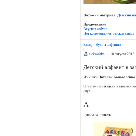
Похожий материал:
Детский ал
Продолжение
Вкусная азбука...
Нет комментариев
детские стихи
Загадки буквы алфавита
0
aleksashka
→
10 августа 2012
Детский алфавит в за
Из книги
Натальи Коноваленк
Ответами к загадкам являются кар
слух.
А
упала за кровать!