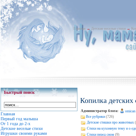
Главная
→
Детские веселые стихи
→
Ко
Быстрый поиск
Копилка детских 
Администратор блога:
omican
Главная
Все рубрики
(726)
Первый год малыша
Детские стишки про животных
От 1 года до 2-х
Стихи на кухонную тему и о ед
Детские веселые стихи
Игрушки своими руками
Стихи перед сном
(9)