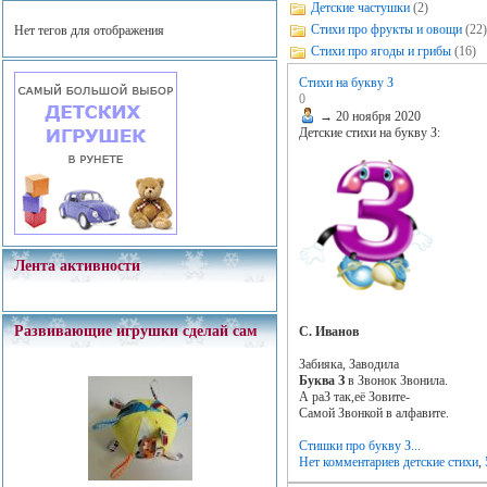
Детские частушки
(2)
Стихи про фрукты и овощи
(22)
Нет тегов для отображения
Стихи про ягоды и грибы
(16)
Стихи на букву З
0
→
20 ноября 2020
Детские стихи на букву З:
Лента активности
Развивающие игрушки сделай сам
С. Иванов
Забияка, Заводила
Буква З
в Звонок Звонила.
А раЗ так,её Зовите-
Самой Звонкой в алфавите.
Стишки про букву З...
Нет комментариев
детские стихи
,