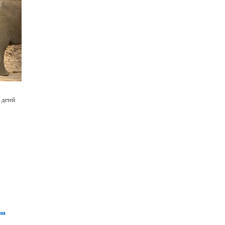
 детей
ми