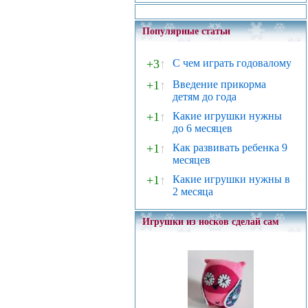
Популярные статьи
+3
↑
С чем играть годовалому
+1
↑
Введение прикорма
детям до года
+1
↑
Какие игрушки нужны
до 6 месяцев
+1
↑
Как развивать ребенка 9
месяцев
+1
↑
Какие игрушки нужны в
2 месяца
Игрушки из носков сделай сам