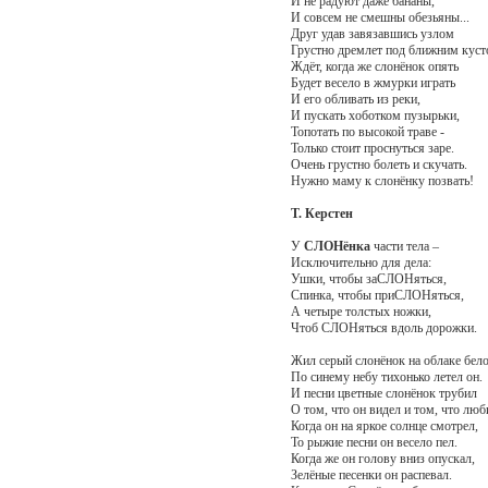
И не радуют даже бананы,
И совсем не смешны обезьяны...
Друг удав завязавшись узлом
Грустно дремлет под ближним куст
Ждёт, когда же слонёнок опять
Будет весело в жмурки играть
И его обливать из реки,
И пускать хоботком пузырьки,
Топотать по высокой траве -
Только стоит проснуться заре.
Очень грустно болеть и скучать.
Нужно маму к слонёнку позвать!
Т. Керстен
У
СЛОНёнка
части тела –
Исключительно для дела:
Ушки, чтобы заСЛОНяться,
Спинка, чтобы приСЛОНяться,
А четыре толстых ножки,
Чтоб СЛОНяться вдоль дорожки.
Жил серый слонёнок на облаке бел
По синему небу тихонько летел он.
И песни цветные слонёнок трубил
О том, что он видел и том, что люб
Когда он на яркое солнце смотрел,
То рыжие песни он весело пел.
Когда же он голову вниз опускал,
Зелёные песенки он распевал.