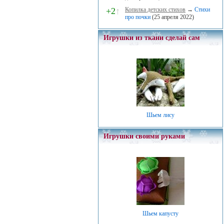
+2
↑
Копилка детских стихов
→
Стихи
про почки
(25 апреля 2022)
Игрушки из ткани сделай сам
Шьем лису
Игрушки своими руками
Шьем капусту