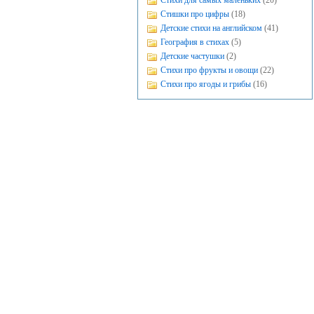
Стихи для самых маленьких
(20)
Стишки про цифры
(18)
Детские стихи на английском
(41)
География в стихах
(5)
Детские частушки
(2)
Стихи про фрукты и овощи
(22)
Стихи про ягоды и грибы
(16)