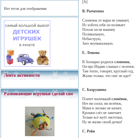
[/b]
Нет тегов для отображения
В. Рычихина
Слоненок от жары не унывает,
Из хобота себя он поливает.
Похож он на машину
Поливальную,
Небыструю,
Зато неунывальную.
Е. Лешова
В Зоопарке родился
cлоненок
,
Он про Индию слышал с пеленок:
Там тепло, говорят, круглый год,
Лента активности
Жалко только, что снег не идет!
С. Бахрушина
Развивающие игрушки сделай сам
Плачет маленький
слонёнок
,
Нет ни соски, ни пелёнок,
Мама в люльке не качает,
Крошки слёз не замечает.
Только всё жуёт листочки,
Ну не жалко своей дочки!
С. Рейн