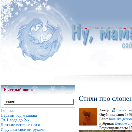
Главная
→
Детские веселые стихи
→
Cт
Быстрый поиск
Cтихи про слоне
Автор:
mamochka
Главная
Опубликовано:
1846
Первый год малыша
Блог:
Копилка детски
От 1 года до 2-х
Рубрика:
Детские ст
Детские веселые стихи
Редактировалось:
17
Игрушки своими руками