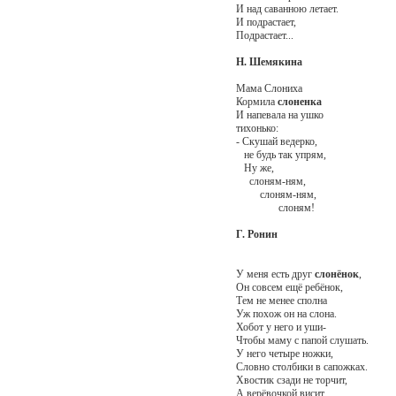
И над саванною летает.
И подрастает,
Подрастает...
Н. Шемякина
Мама Слониха
Кормила
слоненка
И напевала на ушко
тихонько:
- Скушай ведерко,
не будь так упрям,
Ну же,
слоням-ням,
слоням-ням,
слоням!
Г. Ронин
У меня есть друг
слонёнок
,
Он совсем ещё ребёнок,
Тем не менее сполна
Уж похож он на слона.
Хобот у него и уши-
Чтобы маму с папой слушать.
У него четыре ножки,
Словно столбики в сапожках.
Хвостик сзади не торчит,
А верёвочкой висит.