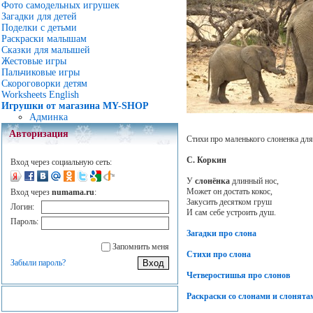
Фото самодельных игрушек
Загадки для детей
Поделки с детьми
Раскраски малышам
Сказки для малышей
Жестовые игры
Пальчиковые игры
Скороговорки детям
Worksheets English
Игрушки от магазина MY-SHOP
Админка
Авторизация
Стихи про маленького слоненка для
С. Коркин
Вход через социальную сеть:
У
слонёнка
длинный нос,
Может он достать кокос,
Вход через
numama.ru
:
Закусить десятком груш
Логин:
И сам себе устроить душ.
Пароль:
Загадки про слона
Запомнить меня
Стихи про слона
Забыли пароль?
Четверостишья про слонов
Раскраски со слонами и слонята