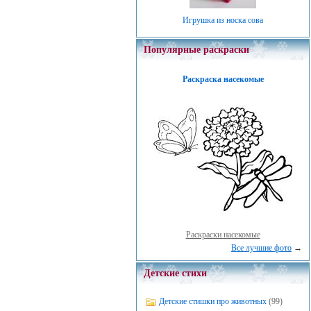
Игрушка из носка сова
Популярные раскраски
Раскраска насекомые
Раскраски насекомые
Все лучшие фото
→
Детские стихи
Детские стишки про животных
(99)