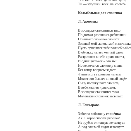
Ты — чудесней всех на свете!»
Колыбельная для слоненка
Л. Ахмедова
В зоопарке становиться тихо.
По домам разошлись ребятишки.
Обнимает слоненка слониха:
Засыпай мой сынок, мой мальчишка
Пусть приснится тебе волшебный с
В облаках летает желтый слон,
Расцветают в небе яркие цветы,
И один цветочек – это ты!
Но не хочется слоненку спать.
Без конца вопросы задает:
-Разве могут слоники летать?
Может это бывает в новый год?»
Сыну песенку поет слониха,
В небе желтая луна сияет,
В зоопарке становится тихо.
Маленький слоненок засыпает.
Л. Гончарова
Заболел хоботок у
слонёнка
.
Ах! Скорее спасите ребёнка!
Не трубит он теперь, не танцует,
А под пальмой сидит и тоскует.