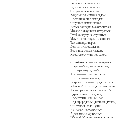
Бивней у слонёнка нет,
Будут через много лет.
От природы непоседа,
Ходит он за мамой следом.
Постоянно он в походах
Ощущает мамин хобот.
Ведь в походах, может статься,
Можно в джунглях затеряться.
Чтоб конфузу не случиться ,
Маме в хвост нужо вцепиться.
Так они идут играя,
Долгий путь одолевая.
Всё у них всегда ладком,
Хвост же служит поводком.
Слонёнок
вдоволь наигрался,
В грязной луже повалялся,
Но пора ему домой,
А слонёнок сам не свой.
Нехотя домой шагает,
Встречу с мамой представляет:
«Ой-ё-ёй! У всех дети как дети,
Ты — грязнее всех на свете!»
Вдруг увидел водопад.
Посмотрите как он рад!
Под природным дивным душем,
Он отмоет тело, уши.
Ах, какое наслажденье!
А для мамы-удивленье:
"Ух-ты! У всех дети как дети,