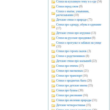
Стихи на кухонную тему и о еде
(34)
Стихи перед сном
(9)
Стихи о мытье, умывании,
расчесывании
(10)
Детские стихи о природе
(75)
Стихи про одежду, обувь и одевание
(17)
Детские стихи про игрушки
(13)
Стихи на русские праздники
(9)
Стихи о прогулке и забавах на улице
(33)
Стихи про героев сказок
(3)
Стихи о родственниках
(8)
Детские стихи про малышей
(22)
Стихи про птичек
(37)
Стихи про насекомых
(21)
Стихи про транспорт
(16)
Стихи о предметах быта
(20)
Стихи про детские имена
(35)
Стихи про буквы
(39)
Стихи про рисование
(16)
Стихи про явления природы
(31)
Детские четверостишья
(35)