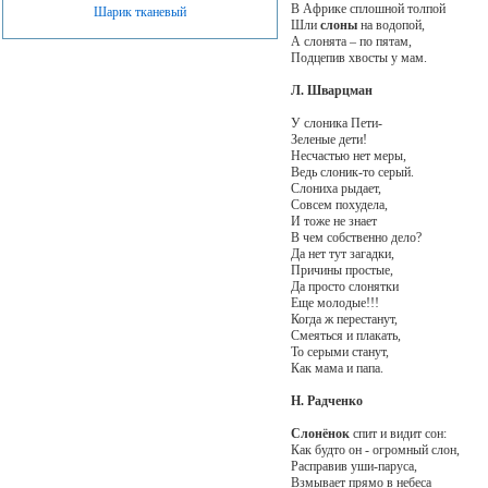
В Африке сплошной толпой
Шарик тканевый
Шли
слоны
на водопой,
А слонята – по пятам,
Подцепив хвосты у мам.
Л. Шварцман
У слоника Пети-
Зеленые дети!
Несчастью нет меры,
Ведь слоник-то серый.
Слониха рыдает,
Совсем похудела,
И тоже не знает
В чем собственно дело?
Да нет тут загадки,
Причины простые,
Да просто слонятки
Еще молодые!!!
Когда ж перестанут,
Смеяться и плакать,
То серыми станут,
Как мама и папа.
Н. Радченко
Слонёнок
спит и видит сон:
Как будто он - огромный слон,
Расправив уши-паруса,
Взмывает прямо в небеса