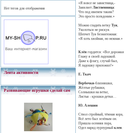
«Я вовсе не завистница,-
Заявляет
Лиственница
:
Нет тегов для отображения
Что под именем таким?
Это просто псевдоним.»
Можно гладить ветку
Туи
,
Уколоться не рискуя.
Шепчет Туя безмятежная:
«Я хоть хвойная, но нежная.»
Клён
гордится: «Все дорожки
Глажу я своей ладошкой.
Даже к флагу, случай был,
Я ладошку приложил!»
Лента активности
Е. Ткач
Вербочки
-близняшки,
Жёлтые рубашки,
Развивающие игрушки сделай сам
Солнышки на ветке,
Листья - крошки-детки…
Ю. Алешин
Ствол стройный, тёмная кора,
Всё лето был зелёным он.
Пришла осенняя пора,
Одел наряд пурпурный
клен
.