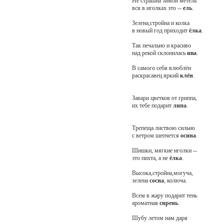
Не страшна зимой метель
вся в иголках это --
ель
.
Зелена,стройна и колка
в новый год приходит
ёлка
.
Так печально и красиво
над рекой склонилась
ива
.
В самого себя влюблён
раскрасавец яркий
клён
.
Завари цветков от гриппа,
их тебе подарит
липа
.
Трепеща листвою сильно
с ветром шепчется
осина
.
Шишки, мягкие иголки --
это пихта, а не
ёлка
.
Высока,стройна,могуча,
зелена
сосна
, колюча.
Всем в жару подарит тень
ароматная
сирень
.
Шубу летом нам даря