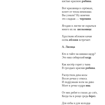
кистью красною
рябина
.
Вот красавица в серёжках,
млеет от тепла немножко.
Вы узнали? Ну конечно
это сладкая —
черешня
.
Ягодам в листве не скрыться
много их на
шелковице
.
Хрустким яблоком качая
осень
яблоня
встречает.
А. Лисица
Кто в тайге на шишки щедр?
Это наш сибирский
кедр
.
Как костёр горит у тына
В гроздьях красная
рябина
.
Распустила дева косы
Возле речки у откоса.
И подружкам всем на диво
Моет в речке кудри
ива
.
От них рябит в глазах до слёз,
Когда ты в роще средь
берез
.
Для избы и для колодца