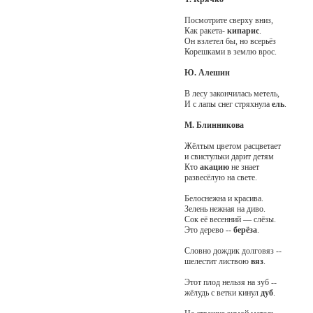
Посмотрите сверху вниз,
Как ракета-
кипарис
.
Он взлетел бы, но всерьёз
Корешками в землю врос.
Ю. Алешин
В лесу закончилась метель,
И с лапы снег стряхнула
ель
.
М. Блинникова
Жёлтым цветом расцветает
и свистульки дарит детям
Кто
акацию
не знает
развесёлую на свете.
Белоснежна и красива.
Зелень нежная на диво.
Сок её весенний — слёзы.
Это дерево --
берёза
.
Словно дождик долговяз --
шелестит листвою
вяз
.
Этот плод нельзя на зуб --
жёлудь с ветки кинул
дуб
.