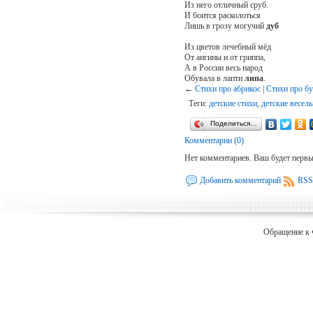
Из него отличный сруб.
И боится расколоться
Лишь в грозу могучий
дуб
Из цветов лечебный мёд
От ангины и от гриппа,
А в России весь народ
Обувала в лапти
липа
.
←
Стихи про абрикос
|
Стихи про б
Теги:
детские стихи
,
детские весел
Поделиться…
Комментарии (0)
Нет комментариев. Ваш будет перв
Добавить комментарий
RSS
Обращение к 