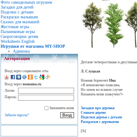
Фото самодельных игрушек
Загадки для детей
Поделки с детьми
Раскраски малышам
Сказки для малышей
Жестовые игры
Пальчиковые игры
Скороговорки детям
Worksheets English
Игрушки от магазина MY-SHOP
Админка
Авторизация
Детские четверостишья и двустишья
Вход через социальную сеть:
Л. Слуцкая
Нежная бормочет
Ива
:
Вход через
numama.ru
:
«Я немножечко плаксива,
Но зачем во всяком случае
Логин:
Называть меня плакучею?»
Пароль:
Загадки про деревья
Запомнить меня
Сошьем дерево
Забыли пароль?
Поделки дереья с детьми
Раскраски с деревьями
[/b]