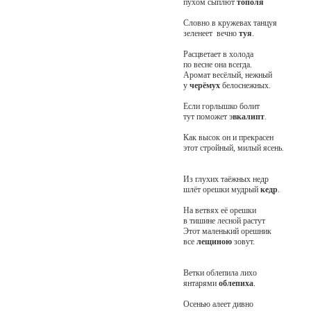
пухом сыплют
тополя
Словно в кружевах танцуя
зеленеет вечно
туя
.
Расцветает в холода
по весне она всегда.
Аромат весёлый, нежный
у
черёмух
белоснежных.
Если горлышко болит
тут поможет э
вкалипт
.
Как высок он и прекрасен
этот стройный, милый ясень.
Из глухих таёжных недр
шлёт орешки мудрый
кедр
.
На ветвях её орешки
в тишине лесной растут
Этот маленький орешник
все
лещиною
зовут.
Ветки облепила лихо
янтарями
облепиха
.
Осенью алеет дивно