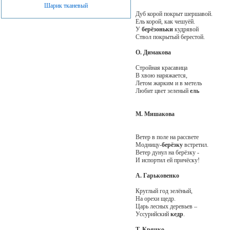
Шарик тканевый
Дуб корой покрыт шершавой.
Ель корой, как чешуёй.
У
берёзоньки
кудрявой
Ствол покрытый берестой.
О. Димакова
Стройная красавица
В хвою наряжается,
Летом жарким и в метель
Любит цвет зеленый
ель
М. Мишакова
Ветер в поле на рассвете
Модницу-
берёзку
встретил.
Ветер дунул на берёзку -
И испортил ей причёску!
А. Гарьковенко
Круглый год зелёный,
На орехи щедр.
Царь лесных деревьев –
Уссурийский
кедр
.
Т. Крячко