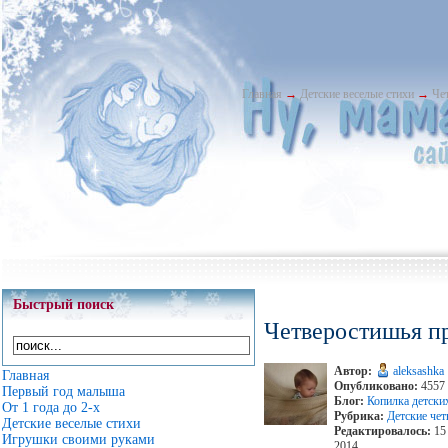
Главная
→
Детские веселые стихи
→
Че
Быстрый поиск
Четверостишья пр
Автор:
aleksashka
Главная
Опубликовано:
4557 
Первый год малыша
Блог:
Копилка детски
От 1 года до 2-х
Рубрика:
Детские че
Детские веселые стихи
Редактировалось:
15 
Игрушки своими руками
2014