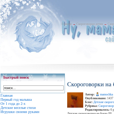
Главная
→
Скороговорки детям
→
Скор
Быстрый поиск
Скороговорки на
Автор:
mamochka
Главная
Опубликовано:
1437 
Первый год малыша
Блог:
Детские скорог
От 1 года до 2-х
Рубрика:
Скороговор
Детские веселые стихи
Редактировалось:
6 р
Игрушки своими руками
Детские скороговорки на букву Ш: