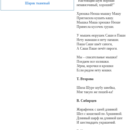
"Настоящий шум пороши
Шарик тканевый
ненавязчивый, хороший!"
Хрюшка Нюша мышку Машу
Пригласила кушать кашу.
Мышка Маша хрюшке Нюше
Принесла кусочек груши.
У мышек-норушек Саши и Паши
Нету мамаши и нету папаши.
Паша Саше шьёт сапоги,
А Саша Паше печёт пироги.
Мы – спасательные мышки!
Поедаем все излишки.
Зёрна, корочки и крошки
Если рядом нету кошки.
Т. Второва
Шила Шуре шубу швейка,
Мне такую же пошей-ка!
В. Сибирцев
Жирафенок с шеей длинной
Шел с кошелкой по Аршинной.
Длинный шарф на длинной шее
И шестнадцать украшений.