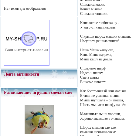
Сшила сапожки.
Нет тегов для отображения
Кошка мышке
Сшила штанишки.
Кашалот не любит кашу -
У него от каши кашель.
С крыши шорох мышки слышен:
Насушить решила вишен!
Наша Маша кашу ела,
Каша Маше надоела,
Маша кашу не доела.
С шармом шарф
Надев и шапку,
Лента активности
Стала шавка
В шапке шавкать.
Как бесстрашный наш малыш
Развивающие игрушки сделай сам
В тишине услышал мышь.
Мышь шуршала – он пошёл,
Шесть мышат в шкафу нашёл.
Малыши-голыши хороши,
Хорошо малышам голышом.
Шорох слышен еле-еле,
камыши шептали елям: