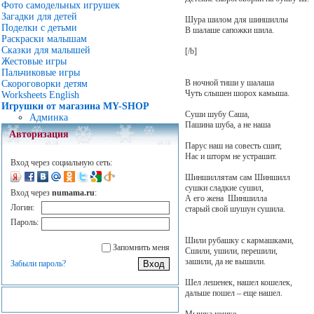
Фото самодельных игрушек
Загадки для детей
Шура шилом для шиншиллы
Поделки с детьми
В шалаше сапожки шила.
Раскраски малышам
Сказки для малышей
[/b]
Жестовые игры
Пальчиковые игры
В ночной тиши у шалаша
Скороговорки детям
Чуть слышен шорох камыша.
Worksheets English
Игрушки от магазина MY-SHOP
Суши шубу Саша,
Админка
Пашина шуба, а не наша
Авторизация
Парус наш на совесть сшит,
Нас и шторм не устрашит.
Вход через социальную сеть:
Шиншиллятам сам Шиншилл
сушки сладкие сушил,
Вход через
numama.ru
:
А его жена Шиншилла
Логин:
старый свой шушун сушила.
Пароль:
Шили рубашку с кармашками,
Запомнить меня
Сшили, ушили, перешили,
зашили, да не вышили.
Забыли пароль?
Шел лешенек, нашел кошелек,
дальше пошел – еще нашел.
Мышка кошке