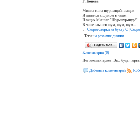
Г. Конева
Мишка сшил шуршащий плащик
И шатался с шумом в чаще.
Плащик Мишин: "Шур-шур-шур!"
В чаще слышен шум, шум, шум...
←
Скороговорки на букву С
|
Скоро
Теги:
на развитие дикции
Поделиться…
Комментарии (0)
Нет комментариев. Ваш будет перв
Добавить комментарий
RSS