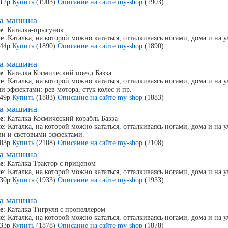
712р
Купить
(1903)
Описание на сайте my-shop
(1903)
ка машина
е
: Каталка-прыгунок
е
: Каталка, на которой можно кататься, отталкиваясь ногами, дома и на
744р
Купить
(1890)
Описание на сайте my-shop
(1890)
ка машина
е
: Каталка Космический поезд Базза
е
: Каталка, на которой можно кататься, отталкиваясь ногами, дома и на
и эффектами: рев мотора, стук колес и пр.
649р
Купить
(1883)
Описание на сайте my-shop
(1883)
ка машина
е
: Каталка Космический корабль Базза
е
: Каталка, на которой можно кататься, отталкиваясь ногами, дома и на 
ми и световыми эффектами.
103р
Купить
(2108)
Описание на сайте my-shop
(2108)
ка машина
е
: Каталка Трактор с прицепом
е
: Каталка, на которой можно кататься, отталкиваясь ногами, дома и на у
530р
Купить
(1933)
Описание на сайте my-shop
(1933)
ка машина
е
: Каталка Тигруля с пропеллером
е
: Каталка, на которой можно кататься, отталкиваясь ногами, дома и на у
933р
Купить
(1878)
Описание на сайте my-shop
(1878)