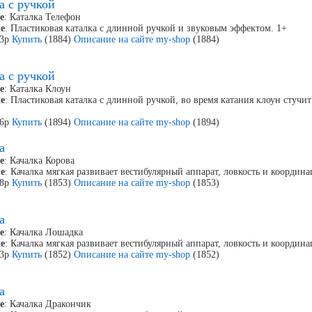
а с ручкой
е
: Каталка Телефон
е
: Пластиковая каталка с длинной ручкой и звуковым эффектом. 1+
43р
Купить
(1884)
Описание на сайте my-shop
(1884)
а с ручкой
е
: Каталка Клоун
е
: Пластиковая каталка с длинной ручкой, во время катания клоун стучи
26р
Купить
(1894)
Описание на сайте my-shop
(1894)
а
е
: Качалка Корова
е
: Качалка мягкая развивает вестибулярный аппарат, ловкость и коорди
78р
Купить
(1853)
Описание на сайте my-shop
(1853)
а
е
: Качалка Лошадка
е
: Качалка мягкая развивает вестибулярный аппарат, ловкость и коорди
03р
Купить
(1852)
Описание на сайте my-shop
(1852)
а
е
: Качалка Дракончик