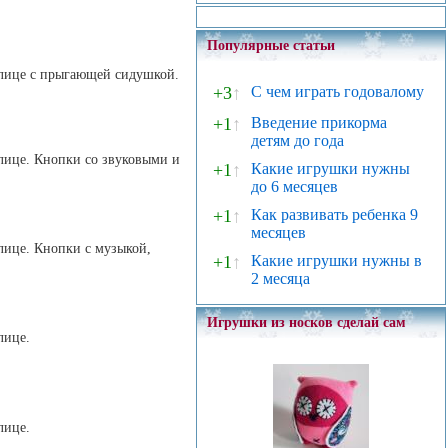
Популярные статьи
 улице с прыгающей сидушкой.
+3
↑
С чем играть годовалому
+1
↑
Введение прикорма
детям до года
 улице. Кнопки со звуковыми и
+1
↑
Какие игрушки нужны
до 6 месяцев
+1
↑
Как развивать ребенка 9
месяцев
улице. Кнопки с музыкой,
+1
↑
Какие игрушки нужны в
2 месяца
Игрушки из носков сделай сам
лице.
лице.