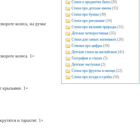
Стихи о предметах быта
(20)
Стихи про детские имена
(35)
Стихи про буквы
(39)
Стихи про рисование
(16)
овороте колеса, на ручке
Стихи про явления природы
(31)
Детские четверостишья
(35)
Стихи для самых маленьких
(20)
Стишки про цифры
(18)
Детские стихи на английском
(41)
овороте колеса. 1+
География в стихах
(5)
Детские частушки
(2)
Стихи про фрукты и овощи
(22)
Стихи про ягоды и грибы
(16)
т крыльями. 1+
рутятся и тарахтят. 1+