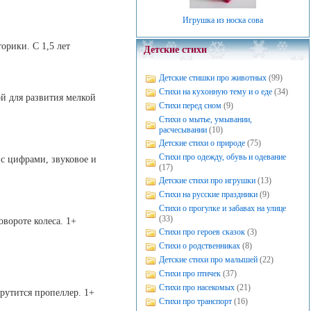
Игрушка из носка сова
орики. С 1,5 лет
Детские стихи
Детские стишки про животных
(99)
Стихи на кухонную тему и о еде
(34)
ой для развития мелкой
Стихи перед сном
(9)
Стихи о мытье, умывании,
расчесывании
(10)
Детские стихи о природе
(75)
Стихи про одежду, обувь и одевание
 с цифрами, звуковое и
(17)
Детские стихи про игрушки
(13)
Стихи на русские праздники
(9)
Стихи о прогулке и забавах на улице
(33)
овороте колеса. 1+
Стихи про героев сказок
(3)
Стихи о родственниках
(8)
Детские стихи про малышей
(22)
Стихи про птичек
(37)
Стихи про насекомых
(21)
крутится пропеллер. 1+
Стихи про транспорт
(16)