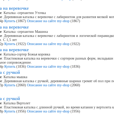
а на веревочке
е
: Каталка -серпантин Уточка
е
: Деревянная каталка с веревочке с лабиринтом для развития мелкой мот
54р
Купить
(1867)
Описание на сайте my-shop
(1867)
а на веревочке
е
: Каталка -серпантин Машина
е
: Деревянная каталка с веревочке с лабиринтом и логической пирамидк
. С 1,5 лет
62р
Купить
(1922)
Описание на сайте my-shop
(1922)
а на веревочке
е
: Каталка-сортер Божья коровка
е
: Пластиковая каталка на веревочки с сортером разных форм, вкладыши
ьное сопровождение.
14р
Купить
(1836)
Описание на сайте my-shop
(1836)
а с ручкой
е
: Каталка мышка
е
: Деревянная каталка с ручкой, деревянные шарики гремят об пол при п
63р
Купить
(2060)
Описание на сайте my-shop
(2060)
а с ручкой
е
: Каталка Вертолет
е
: Пластиковая каталка с длинной ручкой, во время катания у вертолета 
88р
Купить
(1956)
Описание на сайте my-shop
(1956)