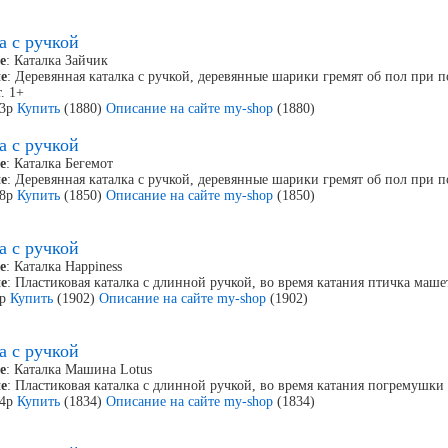
а с ручкой
е
: Каталка Зайчик
е
: Деревянная каталка с ручкой, деревянные шарики гремят об пол при п
. 1+
63р
Купить
(1880)
Описание на сайте my-shop
(1880)
а с ручкой
е
: Каталка Бегемот
е
: Деревянная каталка с ручкой, деревянные шарики гремят об пол при п
78р
Купить
(1850)
Описание на сайте my-shop
(1850)
а с ручкой
е
: Каталка Happiness
е
: Пластиковая каталка с длинной ручкой, во время катания птичка маше
5р
Купить
(1902)
Описание на сайте my-shop
(1902)
а с ручкой
е
: Каталка Машина Lotus
е
: Пластиковая каталка с длинной ручкой, во время катания погремушки к
84р
Купить
(1834)
Описание на сайте my-shop
(1834)