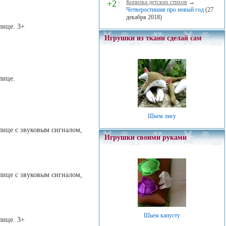
+2
↑
Копилка детских стихов
→
Четверостишия про новый год
(27
декабря 2018)
лице. 3+
Игрушки из ткани сделай сам
лице.
Шьем лису
улице с звуковым сигналом,
Игрушки своими руками
улице с звуковым сигналом,
Шьем капусту
лице. 3+