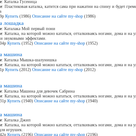
е
: Каталка Гусеница
е
: Пластиковая каталка, катится сама при нажатии на спину и будет гре
в
69р
Купить
(1986)
Описание на сайте my-shop
(1986)
а лошадка
е
: Каталака Мой первый пони
е
: Каталка, на которой можно кататься, отталкиваясь ногами, дома и на 
 и звуковыми эффектами.
004р
Купить
(1952)
Описание на сайте my-shop
(1952)
ка машина
е
: Каталка Мышка-шалунишка
е
: Каталка, на которой можно кататься, отталкиваясь ногами, дома и на у
21р
Купить
(2012)
Описание на сайте my-shop
(2012)
ка машина
е
: Каталка Машина для девочек Сабрина
е
: Каталка, на которой можно кататься, отталкиваясь ногами, дома и на у
031р
Купить
(1940)
Описание на сайте my-shop
(1940)
ка машина
е
: Каталка Джип
е
: Каталка, на которой можно кататься, отталкиваясь ногами, дома и на 
для игрушек.
042р
Купить
(2196)
Описание на сайте my-shop
(2196)