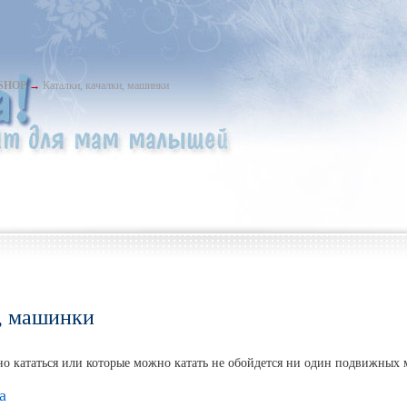
-SHOP
→
Каталки, качалки, машинки
и, машинки
но кататься или которые можно катать не обойдется ни один подвижных
а