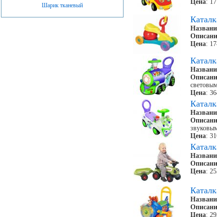
Цена
: 1
Шарик тканевый
Катал
Названи
Описани
Цена
: 1
Катал
Названи
Описани
световым
Цена
: 3
Катал
Названи
Описани
звуковы
Цена
: 3
Катал
Названи
Описани
Цена
: 2
Катал
Названи
Описани
Цена
: 2