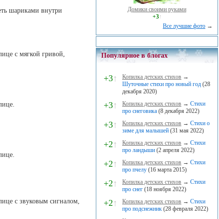
Домики своими руками
меть шариками внутри
+3
↑
Все лучшие фото
→
улице с мягкой гривой,
Популярное в блогах
+3
↑
Копилка детских стихов
→
Шуточные стихи про новый год
(28
декабря 2020)
+3
↑
Копилка детских стихов
→
Стихи
лице.
про снеговика
(8 декабря 2022)
+3
↑
Копилка детских стихов
→
Стихи о
зиме для малышей
(31 мая 2022)
+2
↑
Копилка детских стихов
→
Стихи
про ландыши
(2 апреля 2022)
лице.
+2
↑
Копилка детских стихов
→
Стихи
про пчелу
(16 марта 2015)
+2
↑
Копилка детских стихов
→
Стихи
про снег
(18 ноября 2022)
улице с звуковым сигналом,
+2
↑
Копилка детских стихов
→
Стихи
про подснежник
(28 февраля 2022)