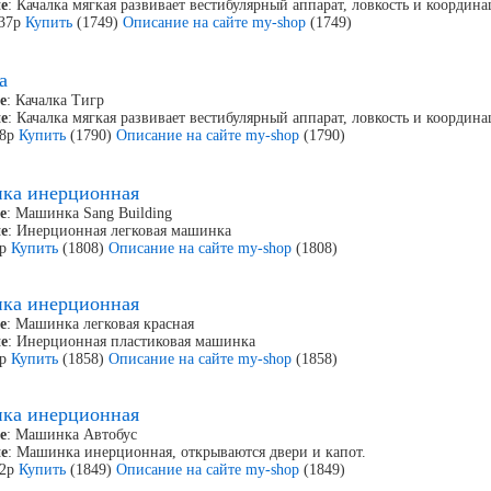
е
: Качалка мягкая развивает вестибулярный аппарат, ловкость и коорди
137р
Купить
(1749)
Описание на сайте my-shop
(1749)
а
е
: Качалка Тигр
е
: Качалка мягкая развивает вестибулярный аппарат, ловкость и коорди
68р
Купить
(1790)
Описание на сайте my-shop
(1790)
ка инерционная
е
: Машинка Sang Building
е
: Инерционная легковая машинка
8р
Купить
(1808)
Описание на сайте my-shop
(1808)
ка инерционная
е
: Машинка легковая красная
е
: Инерционная пластиковая машинка
8р
Купить
(1858)
Описание на сайте my-shop
(1858)
ка инерционная
е
: Машинка Автобус
е
: Машинка инерционная, открываются двери и капот.
82р
Купить
(1849)
Описание на сайте my-shop
(1849)