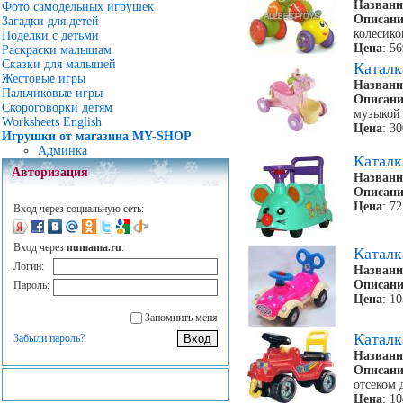
Названи
Фото самодельных игрушек
Описани
Загадки для детей
колесико
Поделки с детьми
Цена
: 5
Раскраски малышам
Сказки для малышей
Каталк
Жестовые игры
Названи
Пальчиковые игры
Описани
Скороговорки детям
музыкой
Worksheets English
Цена
: 3
Игрушки от магазина MY-SHOP
Админка
Катал
Авторизация
Названи
Описани
Цена
: 7
Вход через социальную сеть:
Вход через
numama.ru
:
Катал
Логин:
Названи
Описани
Пароль:
Цена
: 1
Запомнить меня
Катал
Забыли пароль?
Названи
Описани
отсеком 
Цена
: 1