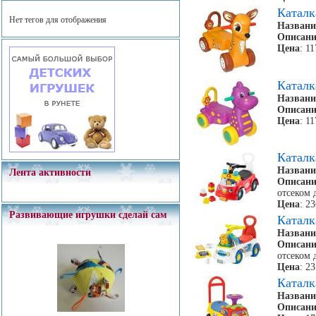
Катал
Нет тегов для отображения
Названи
Описани
Цена
: 1
Катал
Названи
Описани
Цена
: 1
Катал
Названи
Лента активности
Описани
отсеком 
Цена
: 2
Развивающие игрушки сделай сам
Катал
Названи
Описани
отсеком 
Цена
: 2
Катал
Названи
Описани